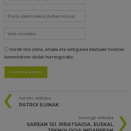
Gorde nire izena, emaila eta webgunea bilatzaile honetan
komentatzen dudan hurrengorako.
Aurreko artikulua
PATROI ILUNAK
Hurrengo artikulua
SAREAN 151. IRRATSAIOA. EUSKAL
TEKNOLOGIA INDARREAN