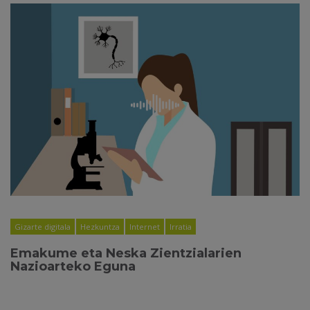
Gizarte digitala
Hezkuntza
Internet
Irratia
Emakume eta Neska Zientzialarien
Nazioarteko Eguna