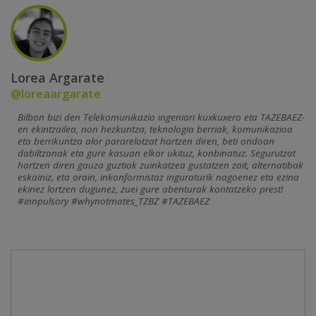
Lorea Argarate
@loreaargarate
Bilbon bizi den Telekomunikazio ingeniari kuxkuxero eta TAZEBAEZ-
en ekintzailea, non hezkuntza, teknologia berriak, komunikazioa
eta berrikuntza alor pararelotzat hartzen diren, beti ondoan
dabiltzanak eta gure kasuan elkar ukituz, konbinatuz. Segurutzat
hartzen diren gauza guztiak zuinkatzea gustatzen zait, alternatibak
eskainiz, eta orain, inkonformistaz inguraturik nagoenez eta ezina
ekinez lortzen dugunez, zuei gure abenturak kontatzeko prest!
#innpulsory #whynotmates_TZBZ #TAZEBAEZ