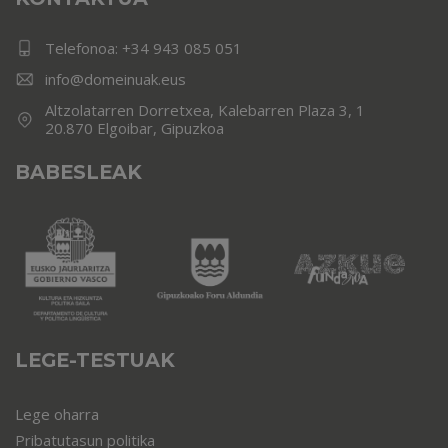
Telefonoa:
+34 943 085 051
info@domeinuak.eus
Altzolatarren Dorretxea, Kalebarren Plaza 3, 1
20.870 Elgoibar, Gipuzkoa
BABESLEAK
LEGE-TESTUAK
Lege oharra
Pribatutasun politika