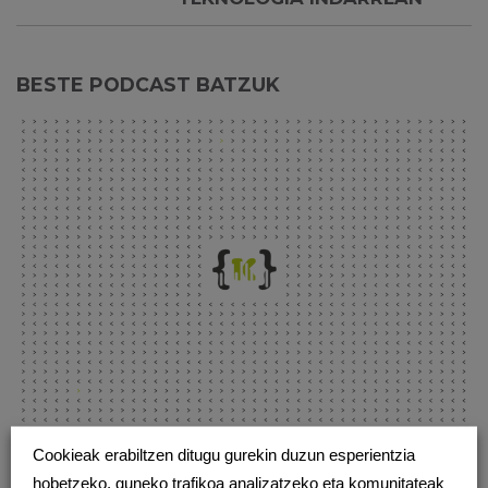
BESTE PODCAST BATZUK
Cookieak erabiltzen ditugu gurekin duzun esperientzia
Euskara
Gizarte digitala
Hezkuntza
hobetzeko, guneko trafikoa analizatzeko eta komunitateak