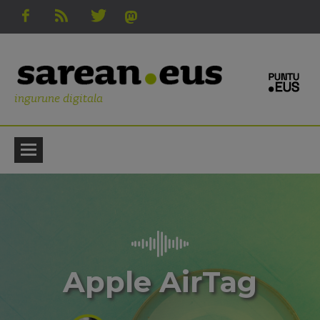
ingurune digitala
Apple AirTag