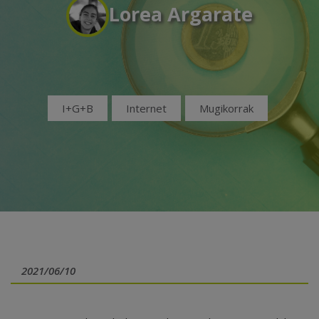
Lorea Argarate
I+G+B
Internet
Mugikorrak
2021/06/10