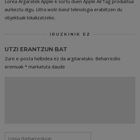
Lorea Argaratek Apple-k sortu duen Apple AirTag produktua
aurkeztu digu.
Ultra wide band
teknologia erabiltzen du
objektuak lokalizatzeko.
IRUZKINIK EZ
UTZI ERANTZUN BAT
Zure e-posta helbidea ez da argitaratuko.
Beharrezko
eremuak
*
markatuta daude