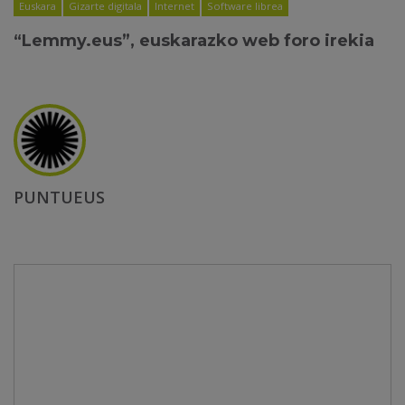
Euskara
Gizarte digitala
Internet
Software librea
“Lemmy.eus”, euskarazko web foro irekia
PUNTUEUS