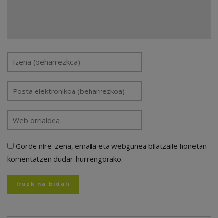
Gorde nire izena, emaila eta webgunea bilatzaile honetan
komentatzen dudan hurrengorako.