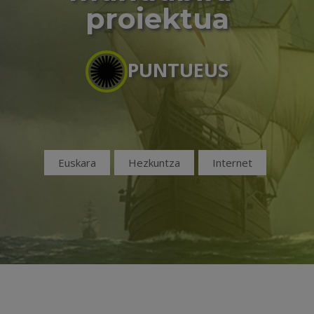
proiektua
PUNTUEUS
Euskara
Hezkuntza
Internet