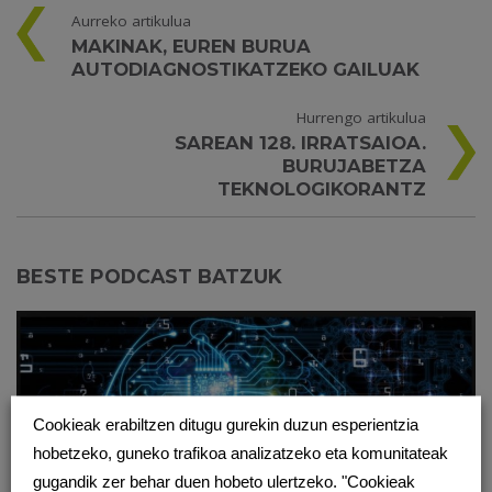
Aurreko artikulua
MAKINAK, EUREN BURUA
AUTODIAGNOSTIKATZEKO GAILUAK
Hurrengo artikulua
SAREAN 128. IRRATSAIOA.
BURUJABETZA
TEKNOLOGIKORANTZ
BESTE PODCAST BATZUK
Cookieak erabiltzen ditugu gurekin duzun esperientzia
hobetzeko, guneko trafikoa analizatzeko eta komunitateak
gugandik zer behar duen hobeto ulertzeko. "Cookieak