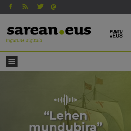
ingurune digitala
“Lehen
mundubira”