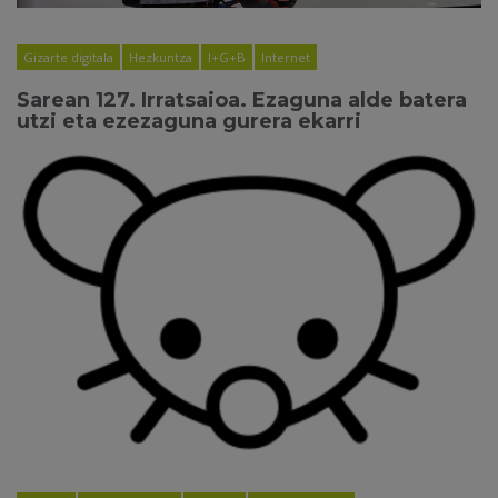
Gizarte digitala
Hezkuntza
I+G+B
Internet
Sarean 127. Irratsaioa. Ezaguna alde batera
utzi eta ezezaguna gurera ekarri