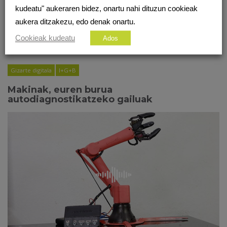
kudeatu" aukeraren bidez, onartu nahi dituzun cookieak
aukera ditzakezu, edo denak onartu.
Cookieak kudeatu
Ados
Gizarte digitala
I+G+B
Makinak, euren burua
autodiagnostikatzeko gailuak