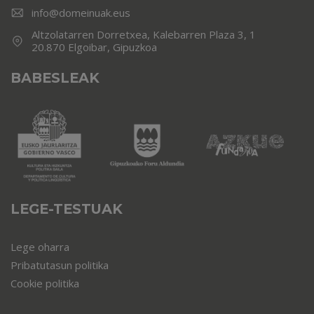
info@domeinuak.eus
Altzolatarren Dorretxea, Kalebarren Plaza 3, 1
20.870 Elgoibar, Gipuzkoa
BABESLEAK
LEGE-TESTUAK
Lege oharra
Pribatutasun politika
Cookie politika