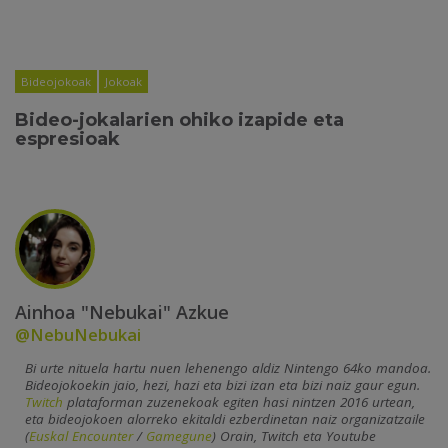
Bideojokoak
Jokoak
Bideo-jokalarien ohiko izapide eta
espresioak
Ainhoa "Nebukai" Azkue
@NebuNebukai
Bi urte nituela hartu nuen lehenengo aldiz Nintengo 64ko mandoa.
Bideojokoekin jaio, hezi, hazi eta bizi izan eta bizi naiz gaur egun.
Twitch
plataforman zuzenekoak egiten hasi nintzen 2016 urtean,
eta bideojokoen alorreko ekitaldi ezberdinetan naiz organizatzaile
(
Euskal Encounter
/
Gamegune
) Orain, Twitch eta Youtube