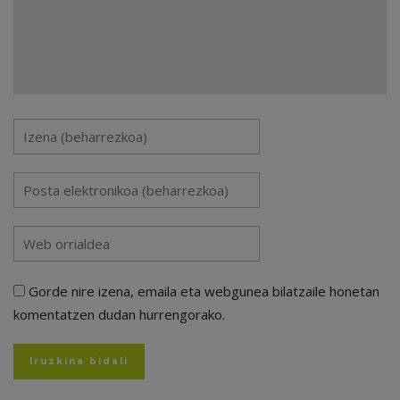
Gorde nire izena, emaila eta webgunea bilatzaile honetan
komentatzen dudan hurrengorako.