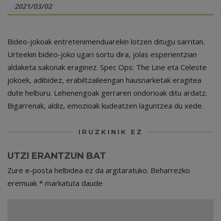
2021/03/02
Bideo-jokoak entretenimenduarekin lotzen ditugu sarritan.
Urteekin bideo-joko ugari sortu dira, jolas esperientzian
aldaketa sakonak eraginez. Spec Ops: The Line eta Celeste
jokoek, adibidez, erabiltzaileengan hausnarketak eragitea
dute helburu. Lehenengoak gerraren ondorioak ditu ardatz.
Bigarrenak, aldiz, emozioak kudeatzen laguntzea du xede.
IRUZKINIK EZ
UTZI ERANTZUN BAT
Zure e-posta helbidea ez da argitaratuko.
Beharrezko
eremuak
*
markatuta daude