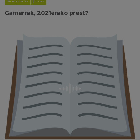
Bideojokoak
Jokoak
Gamerrak, 2021erako prest?