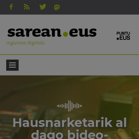
ingurune digitala
Hausnarketarik al
dago bideo-