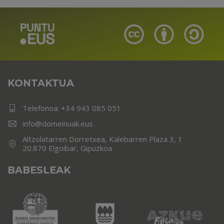
KONTAKTUA
Telefonoa:
+34 943 085 051
info@domeinuak.eus
Altzolatarren Dorretxea, Kalebarren Plaza 3, 1
20.870 Elgoibar, Gipuzkoa
BABESLEAK