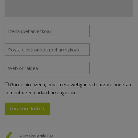
Gorde nire izena, emaila eta webgunea bilatzaile honetan
komentatzen dudan hurrengorako.
Aurreko artikulua