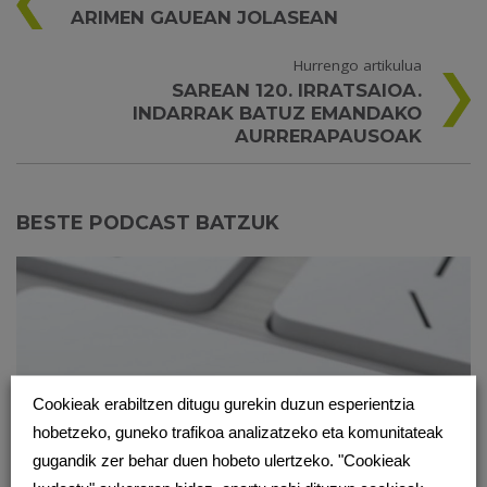
ARIMEN GAUEAN JOLASEAN
Hurrengo artikulua
SAREAN 120. IRRATSAIOA.
INDARRAK BATUZ EMANDAKO
AURRERAPAUSOAK
BESTE PODCAST BATZUK
Cookieak erabiltzen ditugu gurekin duzun esperientzia
hobetzeko, guneko trafikoa analizatzeko eta komunitateak
gugandik zer behar duen hobeto ulertzeko. "Cookieak