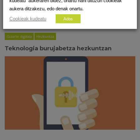
kudeatu" aukeraren bidez, onartu nahi dituzun cookieak
aukera ditzakezu, edo denak onartu.
Cookieak kudeatu
Ados
Gizarte digitala
Hezkuntza
Teknologia burujabetza hezkuntzan