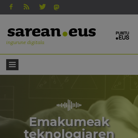
ingurune digitala
Emakumeak
teknologiaren