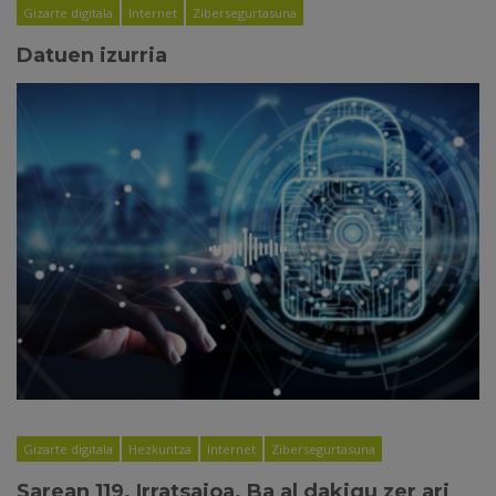
Gizarte digitala
Internet
Zibersegurtasuna
Datuen izurria
Gizarte digitala
Hezkuntza
Internet
Zibersegurtasuna
Sarean 119. Irratsaioa. Ba al dakigu zer ari