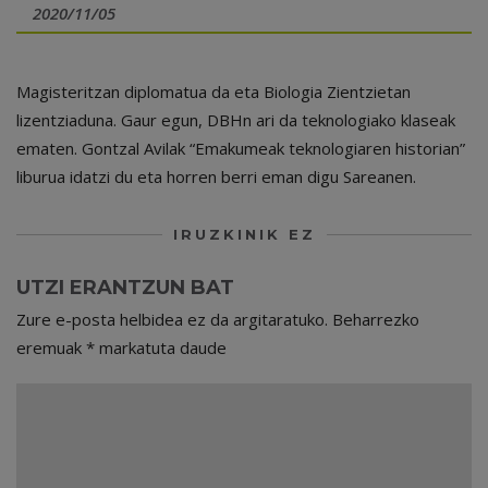
2020/11/05
Magisteritzan diplomatua da eta Biologia Zientzietan
lizentziaduna. Gaur egun, DBHn ari da teknologiako klaseak
ematen. Gontzal Avilak “Emakumeak teknologiaren historian”
liburua idatzi du eta horren berri eman digu Sareanen.
IRUZKINIK EZ
UTZI ERANTZUN BAT
Zure e-posta helbidea ez da argitaratuko.
Beharrezko
eremuak
*
markatuta daude