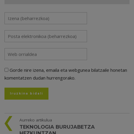
Gorde nire izena, emaila eta webgunea bilatzaile honetan
komentatzen dudan hurrengorako.
Aurreko artikulua
TEKNOLOGIA BURUJABETZA
HEZKUNTZAN