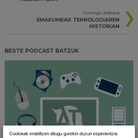
Hurrengo artikulua
EMAKUMEAK TEKNOLOGIAREN
HISTORIAN
BESTE PODCAST BATZUK
Cookieak erabiltzen ditugu gurekin duzun esperientzia