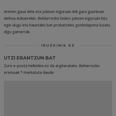
Arimen gaua dela eta jolasen inguruan ibili gara gaurkoan
Ainhoa Azkuerekin. Beldurrezko bideo-jokoen inguruan hitz
egin dugu eta hauetako bat probatzeko gonbidapena luzatu
digu gamerrak.
IRUZKINIK EZ
UTZI ERANTZUN BAT
Zure e-posta helbidea ez da argitaratuko.
Beharrezko
eremuak
*
markatuta daude