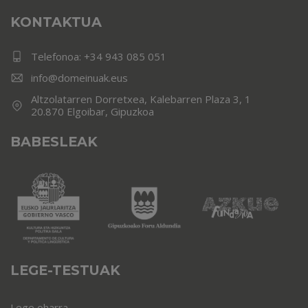
KONTAKTUA
Telefonoa:
+34 943 085 051
info@domeinuak.eus
Altzolatarren Dorretxea, Kalebarren Plaza 3, 1
20.870 Elgoibar, Gipuzkoa
BABESLEAK
LEGE-TESTUAK
Lege oharra