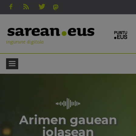
ingurune digitala
Arimen gauean
jolasean