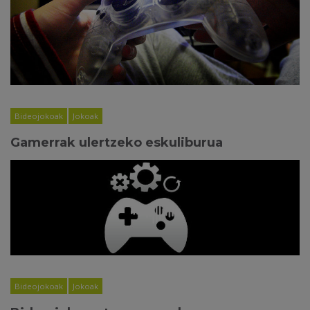
Bideojokoak
Jokoak
Gamerrak ulertzeko eskuliburua
Bideojokoak
Jokoak