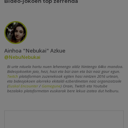
Bideo-jokoen top zerrenda
Ainhoa "Nebukai" Azkue
@NebuNebukai
Bi urte nituela hartu nuen lehenengo aldiz Nintengo 64ko mandoa.
Bideojokoekin jaio, hezi, hazi eta bizi izan eta bizi naiz gaur egun.
Twitch
plataforman zuzenekoak egiten hasi nintzen 2016 urtean,
eta bideojokoen alorreko ekitaldi ezberdinetan naiz organizatzaile
(
Euskal Encounter
/
Gamegune
) Orain, Twitch eta Youtube
bezalako plataformetan euskarak bere lekua izatea dut helburu.