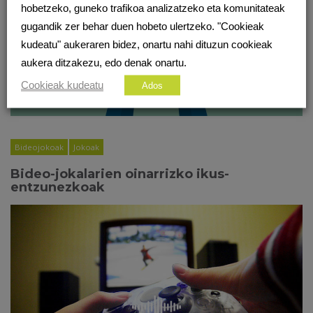
hobetzeko, guneko trafikoa analizatzeko eta komunitateak
gugandik zer behar duen hobeto ulertzeko. "Cookieak
kudeatu" aukeraren bidez, onartu nahi dituzun cookieak
aukera ditzakezu, edo denak onartu.
Cookieak kudeatu
Ados
Bideojokoak
Jokoak
Bideo-jokalarien oinarrizko ikus-
entzunezkoak