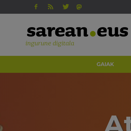
ingurune digitala
GAIAK
A