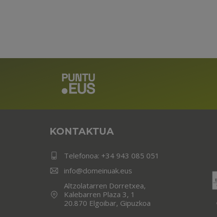
KONTAKTUA
Telefonoa:
+34 943 085 051
info@domeinuak.eus
Altzolatarren Dorretxea,
Kalebarren Plaza 3, 1
20.870 Elgoibar, Gipuzkoa