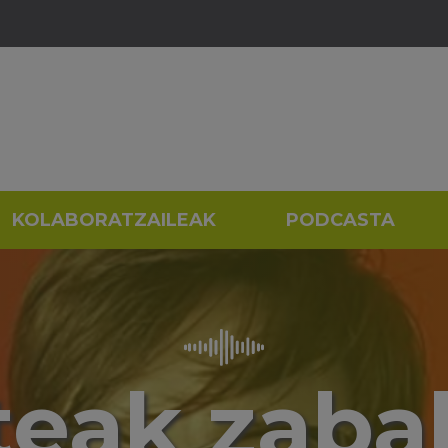
KOLABORATZAILEAK
PODCASTA
teak zabal