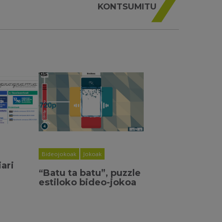
KONTSUMITU
Bideojokoak
Jokoak
iari
“Batu ta batu”, puzzle
estiloko bideo-jokoa