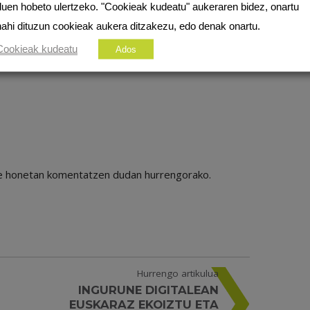
duen hobeto ulertzeko. "Cookieak kudeatu" aukeraren bidez, onartu
nahi dituzun cookieak aukera ditzakezu, edo denak onartu.
Cookieak kudeatu
Ados
ile honetan komentatzen dudan hurrengorako.
Hurrengo artikulua
INGURUNE DIGITALEAN
EUSKARAZ EKOIZTU ETA