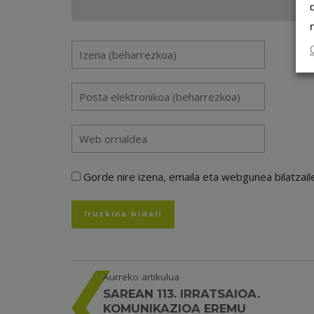
Gorde nire izena, emaila eta webgunea bilatza
Aurreko artikulua
SAREAN 113. IRRATSAIOA.
KOMUNIKAZIOA EREMU