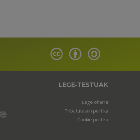
LEGE-TESTUAK
Lege oharra
Pribatutasun politika
Cookie politika