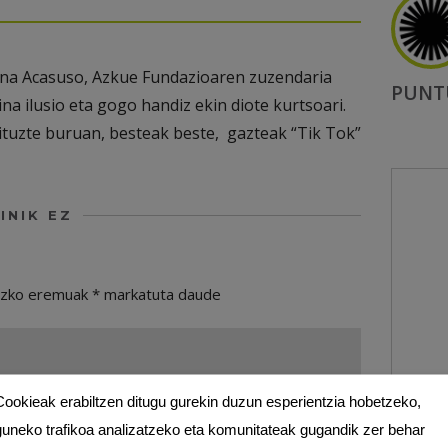
dana Acasuso, Azkue Fundazioaren zuzendaria
PUNT
na ilusio eta gogo handiz ekin diote kurtsoari.
ituzte buruan, besteak beste, gazteak “Tik Tok”
INIK EZ
ezko eremuak
*
markatuta daude
Cookieak erabiltzen ditugu gurekin duzun esperientzia hobetzeko,
guneko trafikoa analizatzeko eta komunitateak gugandik zer behar