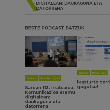
DIGITALEAN: DAUKAGUNA ETA
DATORRENA
BESTE PODCAST BATZUK
Euskara
Hezkuntza
Euskara
Gizarte digitala
Ikasturte berr
gogotsu!
Sarean 113. Irratsaioa.
Komunikazioa eremu
digitalean:
daukaguna eta
datorrena