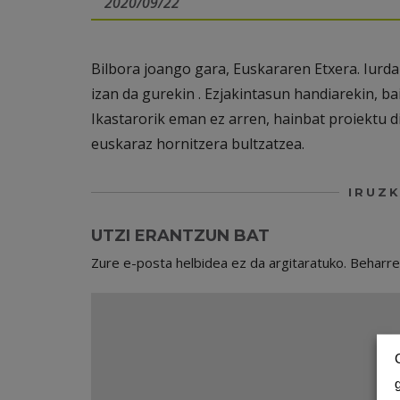
2020/09/22
Bilbora joango gara, Euskararen Etxera. Iur
izan da gurekin . Ezjakintasun handiarekin, bai
Ikastarorik eman ez arren, hainbat proiektu d
euskaraz hornitzera bultzatzea.
IRUZK
UTZI ERANTZUN BAT
Zure e-posta helbidea ez da argitaratuko.
Beharr