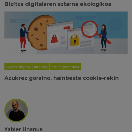
Bizitza digitalaren aztarna ekologikoa
Gizarte digitala
Internet
Zibersegurtasuna
Azukrez goraino, hainbeste cookie-rekin
Xabier Unanue