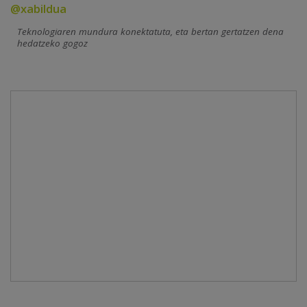
@xabildua
Teknologiaren mundura konektatuta, eta bertan gertatzen dena
hedatzeko gogoz