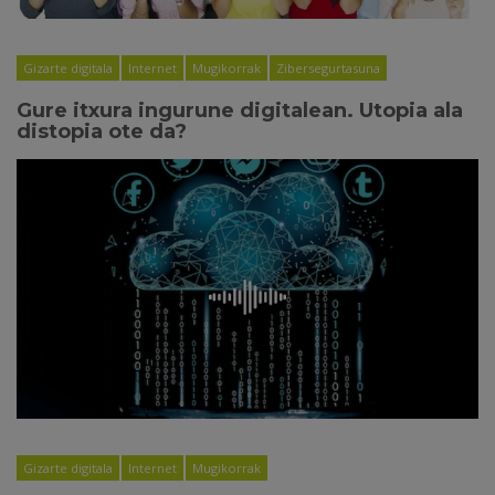
Gizarte digitala
Internet
Mugikorrak
Zibersegurtasuna
Gure itxura ingurune digitalean. Utopia ala
distopia ote da?
Gizarte digitala
Internet
Mugikorrak