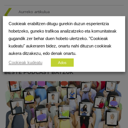
Aurreko artikulua
SAREAN 172. IRRATSAIOA. KOMUNITATE
Cookieak erabiltzen ditugu gurekin duzun esperientzia
DIGITALAREN SORRERA ETA BILAKAERA
hobetzeko, guneko trafikoa analizatzeko eta komunitateak
Hurrengo artikulua
gugandik zer behar duen hobeto ulertzeko. "Cookieak
PELOTON BIZIKLETA ESTATIKOA ETA
kudeatu" aukeraren bidez, onartu nahi dituzun cookieak
KOMUNITATE DIGITALA
aukera ditzakezu, edo denak onartu.
Cookieak kudeatu
Ados
BESTE PODCAST BATZUK