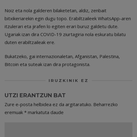
Noiz eta nola galderen bilaketetan, aldiz, zenbait
bitxikeriarekin egin dugu topo. Erabiltzaileek WhatsApp-aren
itzulerari eta jirafen lo egiten erari buruz galdetu dute.
Ugariak izan dira COVID-19 ziurtagiria nola eskuratu bilatu
duten erabiltzaileak ere.
Bukatzeko, gai internazionaletan, Afganistan, Palestina,
Bitcoin eta suteak izan dira protagonista.
IRUZKINIK EZ
UTZI ERANTZUN BAT
Zure e-posta helbidea ez da argitaratuko.
Beharrezko
eremuak
*
markatuta daude