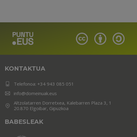
KONTAKTUA
Telefonoa:
+34 943 085 051
info@domeinuak.eus
Altzolatarren Dorretxea, Kalebarren Plaza 3, 1
20.870 Elgoibar, Gipuzkoa
BABESLEAK