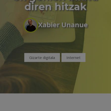
diren hitzak
Xabier Unanue
Gizarte digitala
Internet