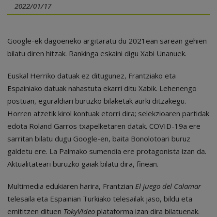
2022/01/17
Google-ek dagoeneko argitaratu du 2021ean sarean gehien
bilatu diren hitzak. Rankinga eskaini digu Xabi Unanuek.
Euskal Herriko datuak ez ditugunez, Frantziako eta
Espainiako datuak nahastuta ekarri ditu Xabik. Lehenengo
postuan, eguraldiari buruzko bilaketak aurki ditzakegu.
Horren atzetik kirol kontuak etorri dira; selekzioaren partidak
edota Roland Garros txapelketaren datak. COVID-19a ere
sarritan bilatu dugu Google-en, baita Bonolotoari buruz
galdetu ere. La Palmako sumendia ere protagonista izan da.
Aktualitateari buruzko gaiak bilatu dira, finean.
Multimedia edukiaren harira, Frantzian
El juego del Calamar
telesaila eta Espainian Turkiako telesailak jaso, bildu eta
emititzen dituen
TokyVideo
plataforma izan dira bilatuenak.