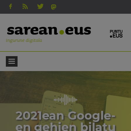
ingurune digitala
2021ean Google-
en gehien bilatu