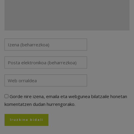
Gorde nire izena, emaila eta webgunea bilatzaile honetan
komentatzen dudan hurrengorako.