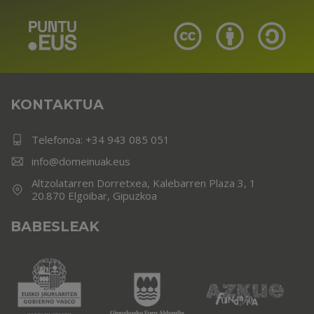
KONTAKTUA
Telefonoa:
+34 943 085 051
info@domeinuak.eus
Altzolatarren Dorretxea, Kalebarren Plaza 3, 1
20.870 Elgoibar, Gipuzkoa
BABESLEAK