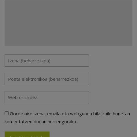
Gorde nire izena, emaila eta webgunea bilatzaile honetan
komentatzen dudan hurrengorako.