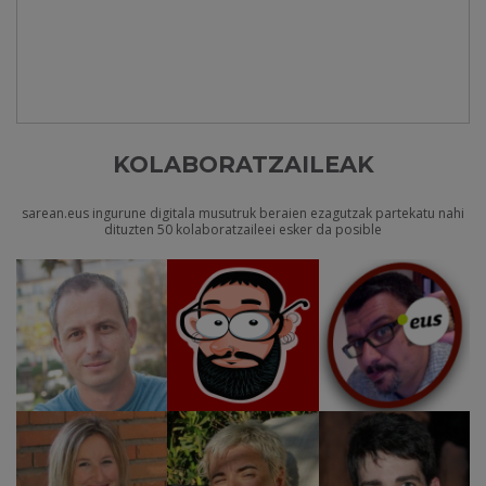
KOLABORATZAILEAK
sarean.eus ingurune digitala musutruk beraien ezagutzak partekatu nahi
dituzten 50 kolaboratzaileei esker da posible