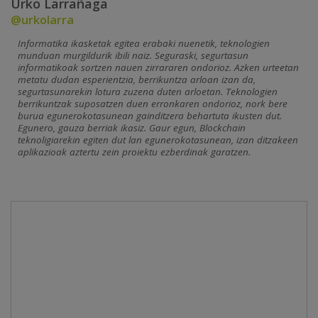
Urko Larrañaga
@urkolarra
Informatika ikasketak egitea erabaki nuenetik, teknologien
munduan murgildurik ibili naiz. Seguraski, segurtasun
informatikoak sortzen nauen zirrararen ondorioz. Azken urteetan
metatu dudan esperientzia, berrikuntza arloan izan da,
segurtasunarekin lotura zuzena duten arloetan. Teknologien
berrikuntzak suposatzen duen erronkaren ondorioz, nork bere
burua egunerokotasunean gainditzera behartuta ikusten dut.
Egunero, gauza berriak ikasiz. Gaur egun, Blockchain
teknoligiarekin egiten dut lan egunerokotasunean, izan ditzakeen
aplikazioak aztertu zein proiektu ezberdinak garatzen.