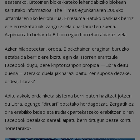
esaterako, Bitcoinen bloke-kateko lehendabiziko blokean
sartutako informazioa: The Times egunkariaren 2009ko
urtarrilaren 3ko lerroburua, Erresuma Batuko bankuak berriz
ere erreskatatuak izango zirela ohartarazten zuena.
Azpimarratu behar da Bitcoin egun horretan abiarazi zela.
Azken hilabeteetan, ordea, Blockchainen eraginari buruzko
eztabaida berriz ere bizitu egin da. Horren erantzule
Facebook dugu, bere kriptotxanpon propioa —Libra deitu
duena— aterako duela jakinarazi baitu. Zer suposa dezake,
ordea, Librak?
Aditu askok, ordainketa sistema berri baten hazitzat jotzen
du Libra, egungo “diruari” botatako hordagotzat. Zergatik ez
dira erabiliko bideo eta irudiak partekatzeko erabiltzen diren
Facebook bezalako sareak aipatu berri ditugun beste kontu
horietarako?