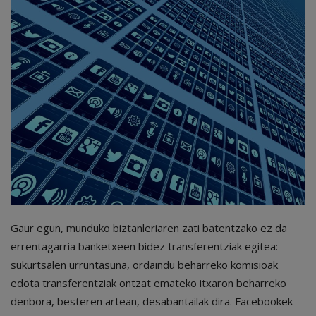
Gaur egun, munduko biztanleriaren zati batentzako ez da
errentagarria banketxeen bidez transferentziak egitea:
sukurtsalen urruntasuna, ordaindu beharreko komisioak
edota transferentziak ontzat emateko itxaron beharreko
denbora, besteren artean, desabantailak dira. Facebookek