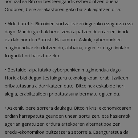
hori izatea Bitcoin besteengandik ezberdintzen duena.
Ondoren, bere arrakastaren gako batzuk aipatzen dira:
• Alde batetik, Bitcoinen sortzailearen inguruko ezagutza eza
dago. Mundu guztiak bere izena aipatzen duen arren, inork
ez daki nor den Satoshi Nakamoto. Askok, cyberpunkien
mugimenduarekin lotzen du, alabaina, egun ez dago inolako
frogarik hori baieztatzeko.
• Bestalde, aipatutako cyberpunkien mugimendua dago.
Horiek bizi dugun testuinguru teknologikoan, erabiltzaileen
pribatutasuna aldarrikatzen dute. Bitcoinek eskubide hori,
alegia, erabiltzaileen pribatutasuna bermatu egiten du.
• Azkenik, bere sorrera daukagu. Bitcoin krisi ekonomikoaren
erdian harrapatuta geunden unean sortu zen, eta hasieratik
agerian geratu zen ordura artekoaren alternatiboa zen
eredu-ekonomikoa bultzatzera zetorrela. Esanguratsua da,