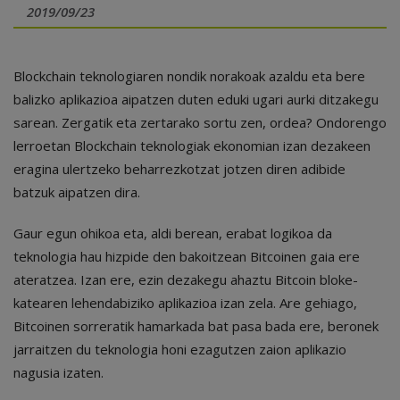
2019/09/23
Blockchain teknologiaren nondik norakoak azaldu eta bere
balizko aplikazioa aipatzen duten eduki ugari aurki ditzakegu
sarean. Zergatik eta zertarako sortu zen, ordea? Ondorengo
lerroetan Blockchain teknologiak ekonomian izan dezakeen
eragina ulertzeko beharrezkotzat jotzen diren adibide
batzuk aipatzen dira.
Gaur egun ohikoa eta, aldi berean, erabat logikoa da
teknologia hau hizpide den bakoitzean Bitcoinen gaia ere
ateratzea. Izan ere, ezin dezakegu ahaztu Bitcoin bloke-
katearen lehendabiziko aplikazioa izan zela. Are gehiago,
Bitcoinen sorreratik hamarkada bat pasa bada ere, beronek
jarraitzen du teknologia honi ezagutzen zaion aplikazio
nagusia izaten.