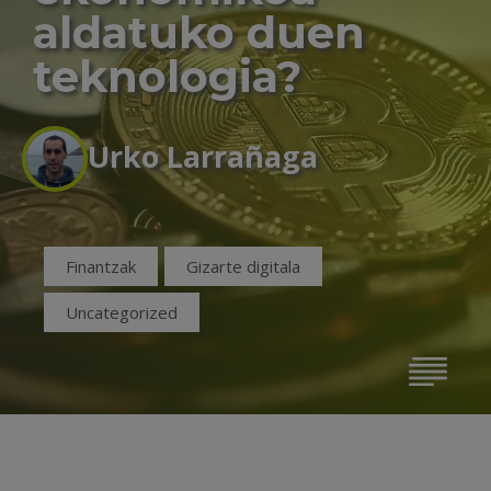
aldatuko duen
teknologia?
Urko Larrañaga
Finantzak
Gizarte digitala
Uncategorized