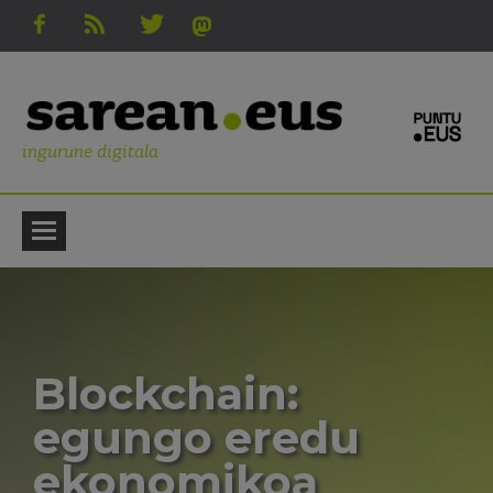
ingurune digitala
Blockchain:
egungo eredu
ekonomikoa