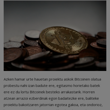
Azken hamar urte hauetan proiektu askok Bitcoinen olatua
probestu nahi izan badute ere, egitasmo horietako batek
ere ez du lortu Bitcoinek besteko arrakastarik. Horren
atzean arrazoi ezberdinak egon badaitezke ere, baliteke
proiektu bakoitzaren jatorrian egotea gakoa, eta ondorioz,