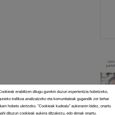
sare
parte
Cookieak erabiltzen ditugu gurekin duzun esperientzia hobetzeko,
guneko trafikoa analizatzeko eta komunitateak gugandik zer behar
duen hobeto ulertzeko. "Cookieak kudeatu" aukeraren bidez, onartu
nahi dituzun cookieak aukera ditzakezu, edo denak onartu.