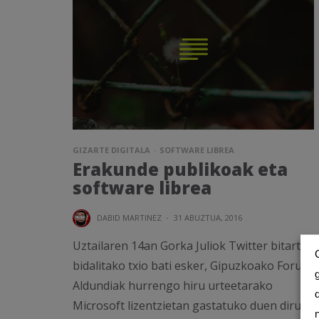
GIZARTE DIGITALA
SOFTWARE LIBREA
Erakunde publikoak eta
software librea
DABID MARTINEZ
·
31 ABUZTUA, 2016
Uztailaren 14an Gorka Juliok Twitter bitartez
bidalitako txio bati esker, Gipuzkoako Foru
Aldundiak hurrengo hiru urteetarako
Microsoft lizentzietan gastatuko duen diru