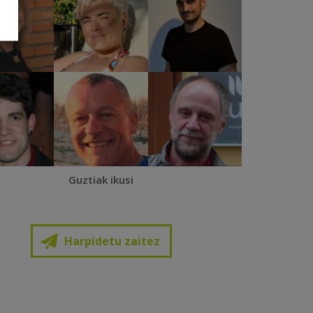
Guztiak ikusi
Harpidetu zaitez