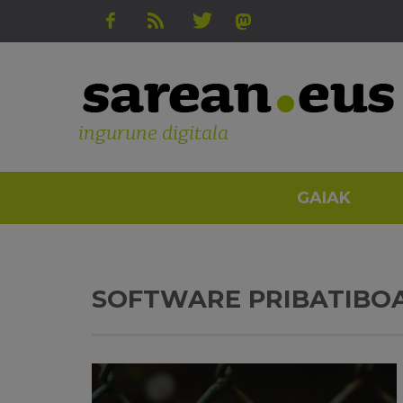
ingurune digitala
GAIAK
SOFTWARE PRIBATIBO