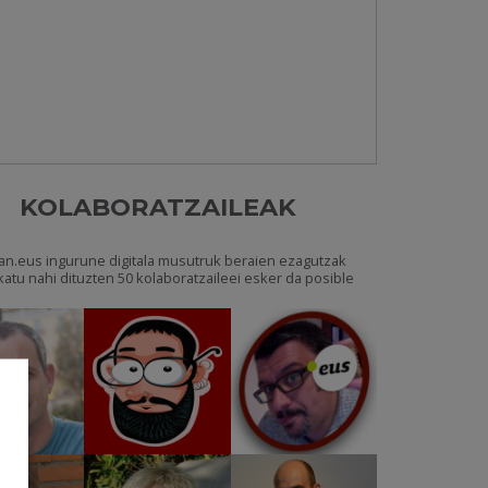
KOLABORATZAILEAK
an.eus ingurune digitala musutruk beraien ezagutzak
katu nahi dituzten 50 kolaboratzaileei esker da posible