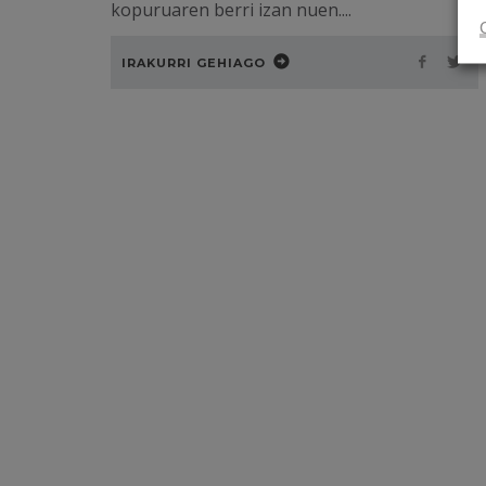
kopuruaren berri izan nuen....
IRAKURRI GEHIAGO