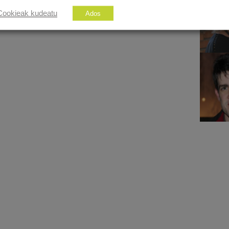
Cookieak kudeatu
Ados