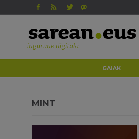
ingurune digitala
GAIAK
MINT