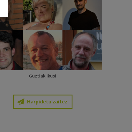
Guztiak ikusi
Harpidetu zaitez