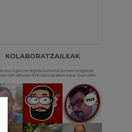
KOLABORATZAILEAK
an.eus ingurune digitala musutruk beraien ezagutzak
katu nahi dituzten 50 kolaboratzaileei esker da posible