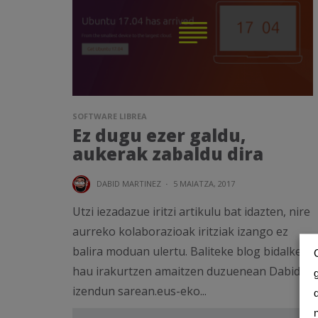
SOFTWARE LIBREA
Ez dugu ezer galdu,
aukerak zabaldu dira
DABID MARTINEZ
·
5 MAIATZA, 2017
Utzi iezadazue iritzi artikulu bat idazten, nire
aurreko kolaborazioak iritziak izango ez
balira moduan ulertu. Baliteke blog bidalketa
hau irakurtzen amaitzen duzuenean Dabid
izendun sarean.eus-eko...