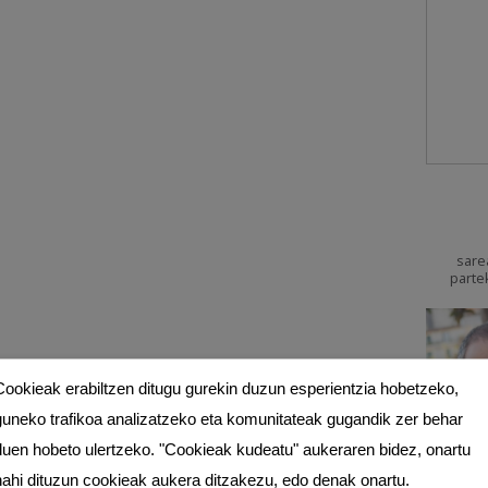
sare
parte
Cookieak erabiltzen ditugu gurekin duzun esperientzia hobetzeko,
guneko trafikoa analizatzeko eta komunitateak gugandik zer behar
duen hobeto ulertzeko. "Cookieak kudeatu" aukeraren bidez, onartu
nahi dituzun cookieak aukera ditzakezu, edo denak onartu.