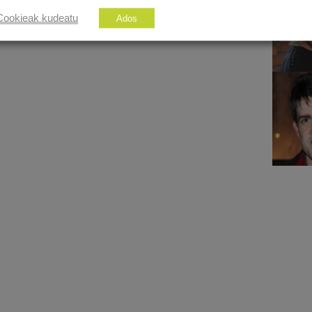
Cookieak kudeatu
Ados