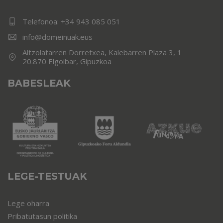
Telefonoa:
+34 943 085 051
info@domeinuak.eus
Altzolatarren Dorretxea, Kalebarren Plaza 3, 1
20.870 Elgoibar, Gipuzkoa
BABESLEAK
LEGE-TESTUAK
Lege oharra
Pribatutasun politika