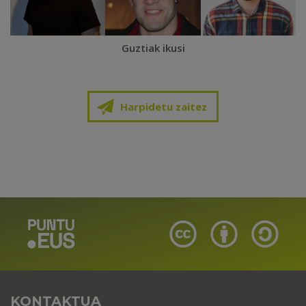
Guztiak ikusi
Harpidetu zaitez
KONTAKTUA