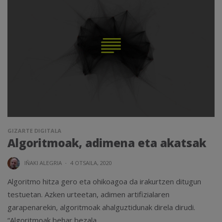
GIZARTE DIGITALA
Algoritmoak, adimena eta akatsak
IÑAKI ALEGRIA
·
4 OTSAILA, 2020
Algoritmo hitza gero eta ohikoagoa da irakurtzen ditugun
testuetan. Azken urteetan, adimen artifizialaren
garapenarekin, algoritmoak ahalguztidunak direla dirudi.
“Algoritmoak behar bezala...