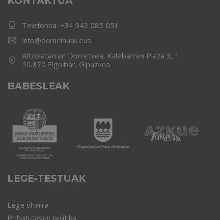
KONTAKTUA
Telefonoa:
+34 943 085 051
info@domeinuak.eus
Altzolatarren Dorretxea, Kalebarren Plaza 3, 1
20.870 Elgoibar, Gipuzkoa
BABESLEAK
LEGE-TESTUAK
Lege oharra
Pribatutasun politika