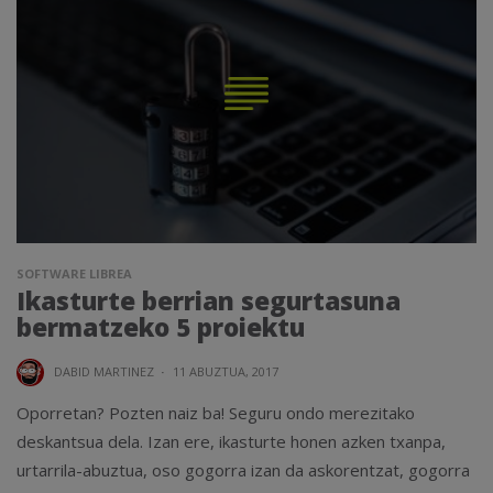
SOFTWARE LIBREA
Ikasturte berrian segurtasuna
bermatzeko 5 proiektu
DABID MARTINEZ
·
11 ABUZTUA, 2017
Oporretan? Pozten naiz ba! Seguru ondo merezitako
deskantsua dela. Izan ere, ikasturte honen azken txanpa,
urtarrila-abuztua, oso gogorra izan da askorentzat, gogorra