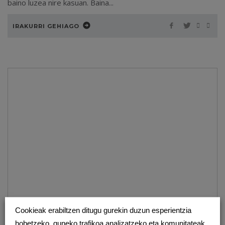
baino luzea nire kasuan. Baina...
IRAKURRI GEHIAGO
Cookieak erabiltzen ditugu gurekin duzun esperientzia
hobetzeko, guneko trafikoa analizatzeko eta komunitateak