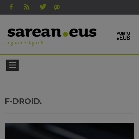
ingurune digitala
F-DROID.