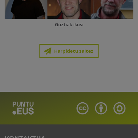
Guztiak ikusi
Harpidetu zaitez