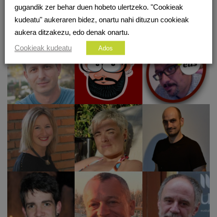
gugandik zer behar duen hobeto ulertzeko. "Cookieak
sarean.eus ingurune digitala musutruk beraien ezagutzak partekatu nahi
kudeatu" aukeraren bidez, onartu nahi dituzun cookieak
dituzten 50 kolaboratzaileei esker da posible
aukera ditzakezu, edo denak onartu.
Cookieak kudeatu
Ados