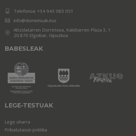
Telefonoa:
+34 943 085 051
info@domeinuak.eus
Altzolatarren Dorretxea, Kalebarren Plaza 3, 1
20.870 Elgoibar, Gipuzkoa
BABESLEAK
LEGE-TESTUAK
Lege oharra
Pribatutasun politika