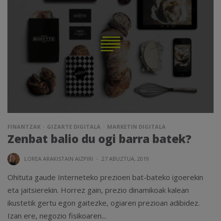
FINANTZAK
GIZARTE DIGITALA
MARKETIN DIGITALA
Zenbat balio du ogi barra batek?
LOREA ARAKISTAIN AIZPIRI
·
27 ABUZTUA, 2019
Ohituta gaude Interneteko prezioen bat-bateko igoerekin
eta jaitsierekin. Horrez gain, prezio dinamikoak kalean
ikustetik gertu egon gaitezke, ogiaren prezioan adibidez.
Izan ere, negozio fisikoaren...