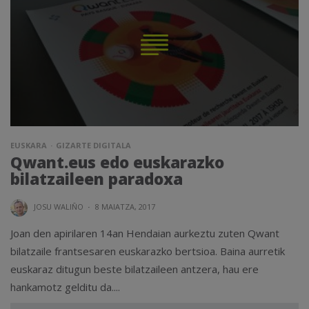
EUSKARA
GIZARTE DIGITALA
Qwant.eus edo euskarazko
bilatzaileen paradoxa
JOSU WALIÑO
·
8 MAIATZA, 2017
Joan den apirilaren 14an Hendaian aurkeztu zuten Qwant
bilatzaile frantsesaren euskarazko bertsioa. Baina aurretik
euskaraz ditugun beste bilatzaileen antzera, hau ere
hankamotz gelditu da....