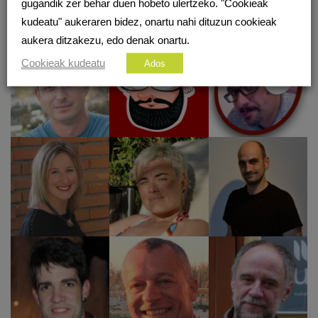
gugandik zer behar duen hobeto ulertzeko. "Cookieak
sarean.eus ingurune digitala musutruk beraien ezagutzak partekatu nahi
dituzten 50 kolaboratzaileei esker da posible
kudeatu" aukeraren bidez, onartu nahi dituzun cookieak
aukera ditzakezu, edo denak onartu.
Cookieak kudeatu
Ados