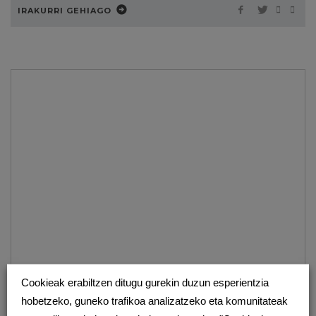
IRAKURRI GEHIAGO
Cookieak erabiltzen ditugu gurekin duzun esperientzia
KOLABORATZAILEAK
hobetzeko, guneko trafikoa analizatzeko eta komunitateak