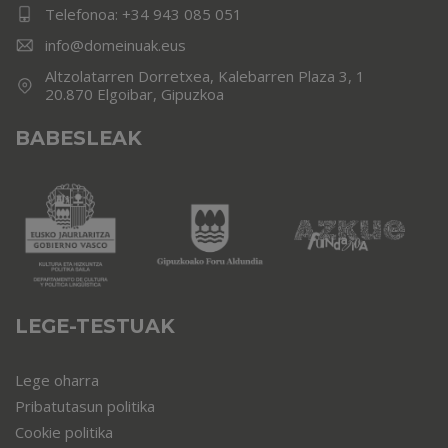
Telefonoa:
+34 943 085 051
info@domeinuak.eus
Altzolatarren Dorretxea, Kalebarren Plaza 3, 1
20.870 Elgoibar, Gipuzkoa
BABESLEAK
LEGE-TESTUAK
Lege oharra
Pribatutasun politika
Cookie politika