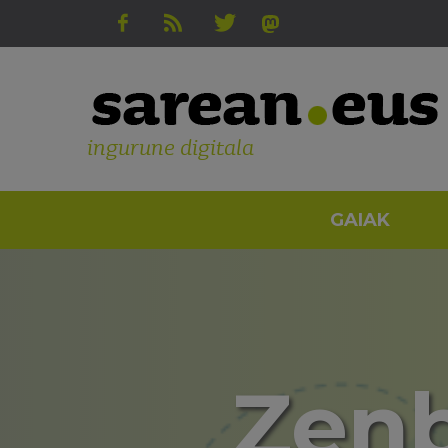
ingurune digitala
GAIAK
Zenb