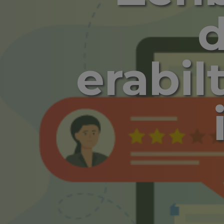
d
erabilt