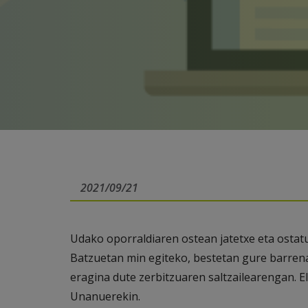
2021/09/21
Udako oporraldiaren ostean jatetxe eta ostat
Batzuetan min egiteko, bestetan gure barrena
eragina dute zerbitzuaren saltzailearengan. E
Unanuerekin.