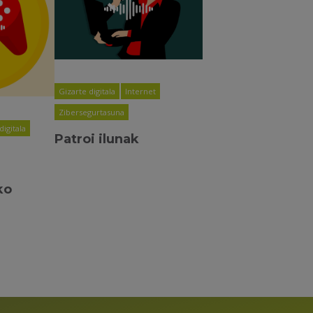
Gizarte digitala
Internet
Zibersegurtasuna
digitala
Patroi ilunak
ko