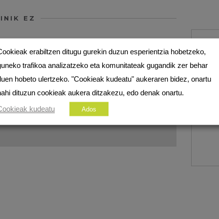
INIK EZ
Cookieak erabiltzen ditugu gurekin duzun esperientzia hobetzeko,
ezko eremuak
*
markatuta daude
guneko trafikoa analizatzeko eta komunitateak gugandik zer behar
duen hobeto ulertzeko. "Cookieak kudeatu" aukeraren bidez, onartu
nahi dituzun cookieak aukera ditzakezu, edo denak onartu.
Cookieak kudeatu
Ados