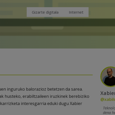
Gizarte digitala
Internet
uen inguruko balorazioz betetzen da sarea.
Xabie
k husteko, erabiltzaileen iruzkinek berebiziko
@xabil
lkarrizketa interesgarria eduki dugu Xabier
Teknol
dena h