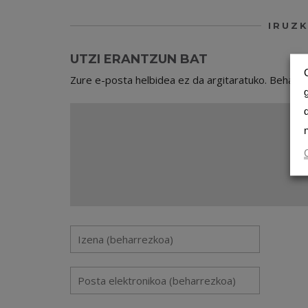
IRUZK
UTZI ERANTZUN BAT
Zure e-posta helbidea ez da argitaratuko.
Beharr