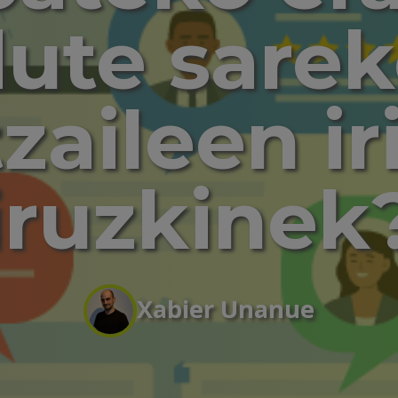
ute sare
zaileen ir
iruzkinek
Xabier Unanue