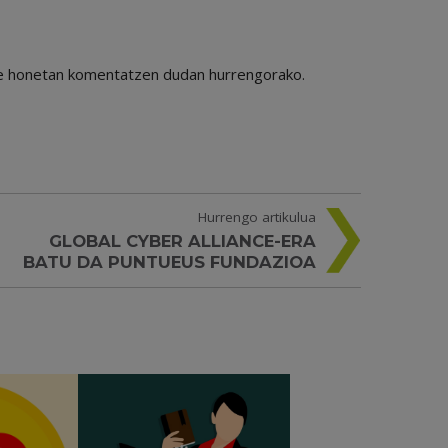
ile honetan komentatzen dudan hurrengorako.
Hurrengo artikulua
GLOBAL CYBER ALLIANCE-ERA
BATU DA PUNTUEUS FUNDAZIOA