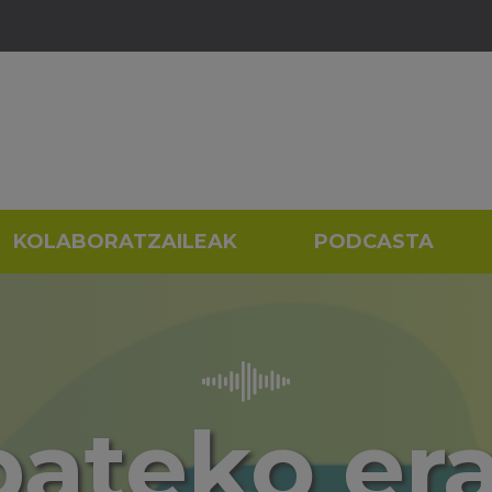
KOLABORATZAILEAK
PODCASTA
ateko er