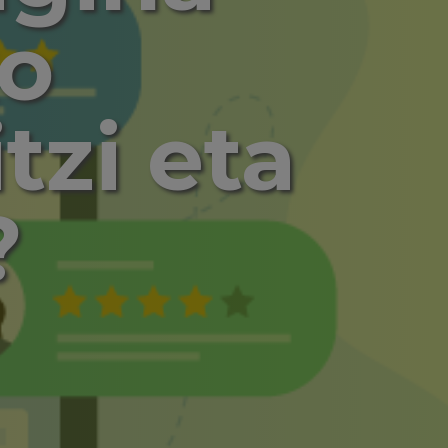
ko
itzi eta
?