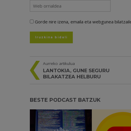
Gorde nire izena, emaila eta webgunea bilatza
Aurreko artikulua
LANTOKIA, GUNE SEGURU
BILAKATZEA HELBURU
BESTE PODCAST BATZUK