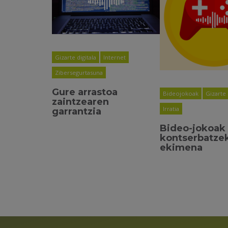
Gizarte digitala
Internet
Zibersegurtasuna
Gure arrastoa
Bideojokoak
Gizarte 
zaintzearen
Irratia
garrantzia
Bideo-jokoak
kontserbatze
ekimena