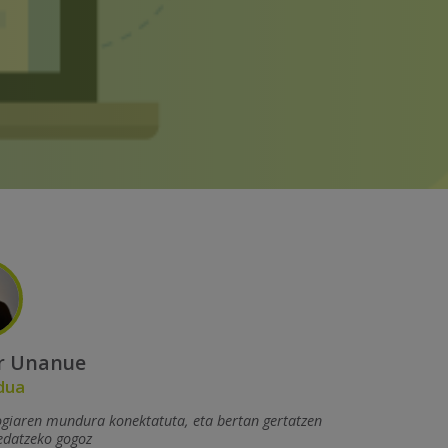
r Unanue
dua
ogiaren mundura konektatuta, eta bertan gertatzen
edatzeko gogoz