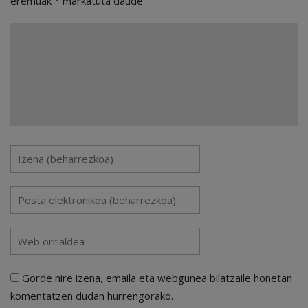
eremuak
*
markatuta daude
Gorde nire izena, emaila eta webgunea bilatzaile honetan
komentatzen dudan hurrengorako.