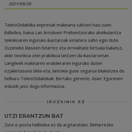
2021/09/20
TeknoDidaktika enpresak makinaria saltzen hasi zuen
ibilbidea, baina Lan Arriskuen Prebentziorako aholkularitza
teknikoaren inguruko ikastaroak ematera salto egin dute.
Zuzeneko klaseen bitartez eta errealitate birtuala baliatuz,
alde teorikoa zein praktikoa lantzen da ikastaroetan.
Langileek makinaren erabileraren inguruko duten
ezjakintasuna dela-eta, lantokia gune segurua bilakatzea du
helburu TeknoDidaktikak. Bertako gerente, Asier Egurenen
eskutik jaso dugu informazioa.
IRUZKINIK EZ
UTZI ERANTZUN BAT
Zure e-posta helbidea ez da argitaratuko.
Beharrezko