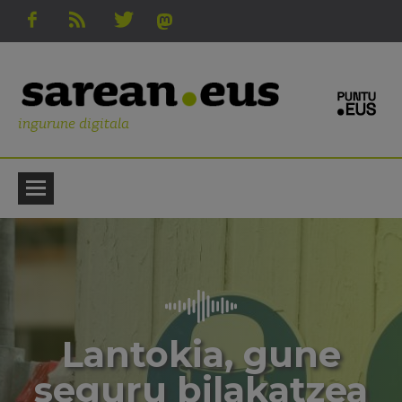
ingurune digitala
Lantokia, gune
seguru bilakatzea