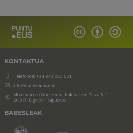
KONTAKTUA
Telefonoa:
+34 943 085 051
info@domeinuak.eus
Altzolatarren Dorretxea, Kalebarren Plaza 3, 1
20.870 Elgoibar, Gipuzkoa
BABESLEAK