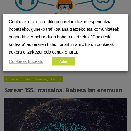
Cookieak erabiltzen ditugu gurekin duzun esperientzia
hobetzeko, guneko trafikoa analizatzeko eta komunitateak
gugandik zer behar duen hobeto ulertzeko. "Cookieak
kudeatu" aukeraren bidez, onartu nahi dituzun cookieak
aukera ditzakezu, edo denak onartu.
Cookieak kudeatu
Ados
Gizarte digitala
Zibersegurtasuna
Sarean 155. Irratsaioa. Babesa lan eremuan