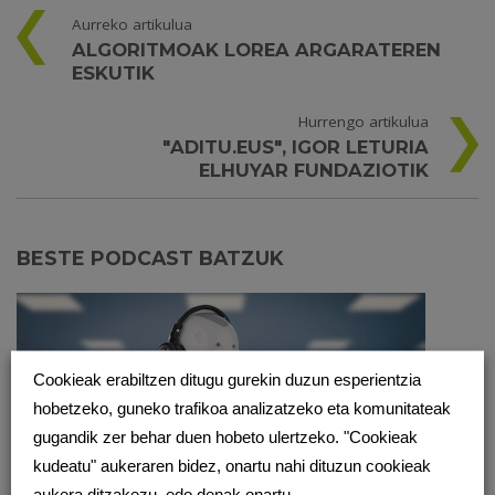
Aurreko artikulua
ALGORITMOAK LOREA ARGARATEREN
ESKUTIK
Hurrengo artikulua
"ADITU.EUS", IGOR LETURIA
ELHUYAR FUNDAZIOTIK
BESTE PODCAST BATZUK
Cookieak erabiltzen ditugu gurekin duzun esperientzia
hobetzeko, guneko trafikoa analizatzeko eta komunitateak
gugandik zer behar duen hobeto ulertzeko. "Cookieak
kudeatu" aukeraren bidez, onartu nahi dituzun cookieak
aukera ditzakezu, edo denak onartu.