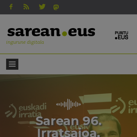
ingurune digitala
Sarean 96.
Irratsaioa.