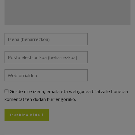
Gorde nire izena, emaila eta webgunea bilatzaile honetan
komentatzen dudan hurrengorako.