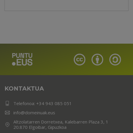
KONTAKTUA
Telefonoa:
+34 943 085 051
info@domeinuak.eus
Altzolatarren Dorretxea, Kalebarren Plaza 3, 1
20.870 Elgoibar, Gipuzkoa