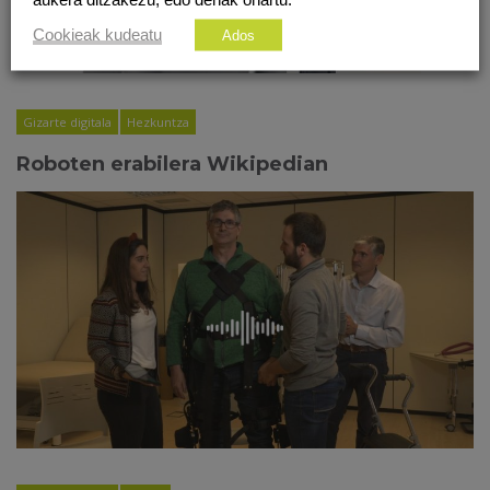
Cookieak kudeatu
Ados
Gizarte digitala
Hezkuntza
Roboten erabilera Wikipedian