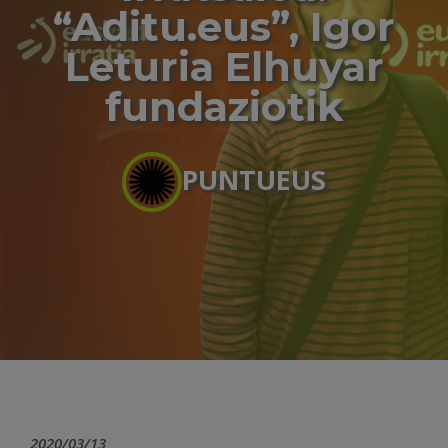
“Aditu.eus”, Igor
Leturia Elhuyar
fundaziotik
PUNTUEUS
2020/03/13