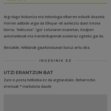
Argi dago hizkuntza eta teknologia elkarren eskutik doazela.
Horren adibide argia da Elhuyar-ek aurkeztu duen tresna
berria, “Aditu.eus”. Igor Leturiaren esanetan, itzulpen
automatikoak eta transkribapenak euskeraz egiteko gai da.
Bestalde, Wikilariak gaurkotasunari buruz aritu dira.
IRUZKINIK EZ
UTZI ERANTZUN BAT
Zure e-posta helbidea ez da argitaratuko.
Beharrezko
eremuak
*
markatuta daude