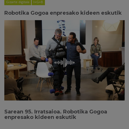
Gizarte digitala
I+G+B
Robotika Gogoa enpresako kideen eskutik
Sarean 95. Irratsaioa. Robotika Gogoa
enpresako kideen eskutik