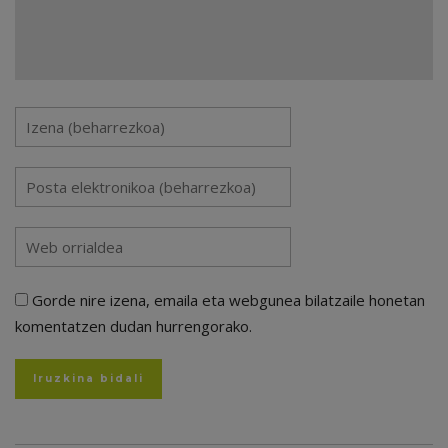
Gorde nire izena, emaila eta webgunea bilatzaile honetan
komentatzen dudan hurrengorako.