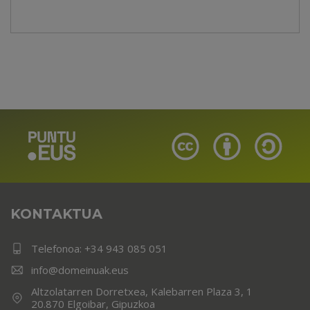
KONTAKTUA
Telefonoa:
+34 943 085 051
info@domeinuak.eus
Altzolatarren Dorretxea, Kalebarren Plaza 3, 1
20.870 Elgoibar, Gipuzkoa