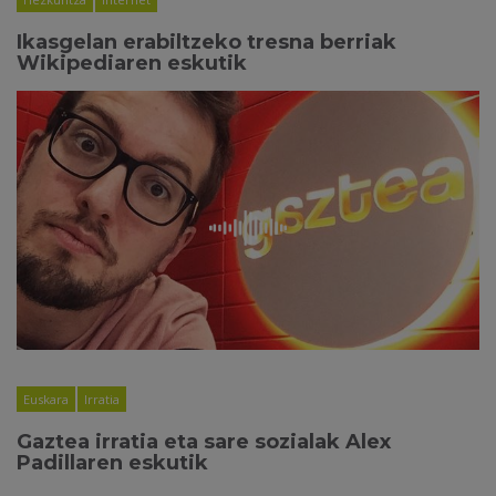
Ikasgelan erabiltzeko tresna berriak
Wikipediaren eskutik
Euskara
Irratia
Gaztea irratia eta sare sozialak Alex
Padillaren eskutik