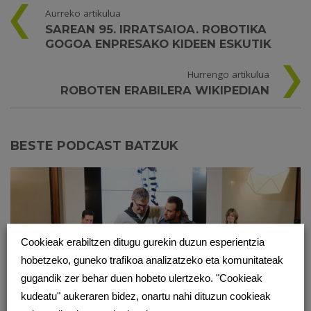
Aurreko artikulua
SAREAN 95. IRRATSAIOA. ROBOTIKA
GOGOA ENPRESAKO KIDEEN ESKUTIK
Hurrengo artikulua
ROBOTEN ERABILERA WIKIPEDIAN
BESTE PODCAST BATZUK
Cookieak erabiltzen ditugu gurekin duzun esperientzia
hobetzeko, guneko trafikoa analizatzeko eta komunitateak
gugandik zer behar duen hobeto ulertzeko. "Cookieak
kudeatu" aukeraren bidez, onartu nahi dituzun cookieak