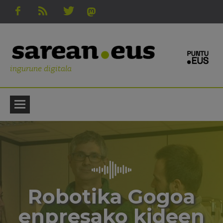
ingurune digitala
Robotika Gogoa
enpresako kideen