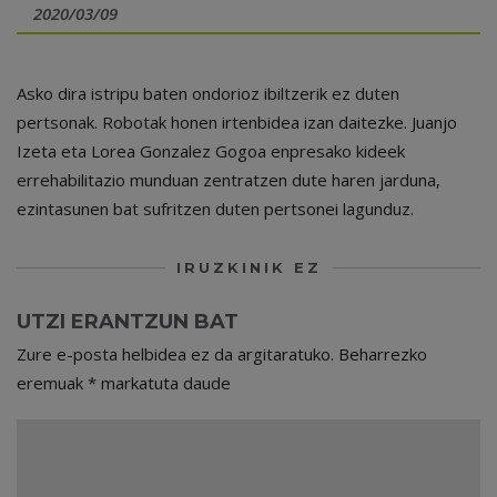
2020/03/09
Asko dira istripu baten ondorioz ibiltzerik ez duten
pertsonak. Robotak honen irtenbidea izan daitezke. Juanjo
Izeta eta Lorea Gonzalez Gogoa enpresako kideek
errehabilitazio munduan zentratzen dute haren jarduna,
ezintasunen bat sufritzen duten pertsonei lagunduz.
IRUZKINIK EZ
UTZI ERANTZUN BAT
Zure e-posta helbidea ez da argitaratuko.
Beharrezko
eremuak
*
markatuta daude