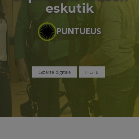
eskutik
PUNTUEUS
Gizarte digitala
I+G+B