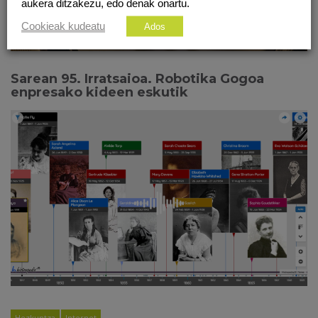
aukera ditzakezu, edo denak onartu.
Cookieak kudeatu
Ados
Sarean 95. Irratsaioa. Robotika Gogoa
enpresako kideen eskutik
Hezkuntza
Internet