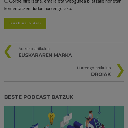
Gorde nire izena, emaila eta webgunea bilatzaile honetan
komentatzen dudan hurrengorako.
Aurreko artikulua
EUSKARAREN MARKA
Hurrengo artikulua
DROIAK
BESTE PODCAST BATZUK