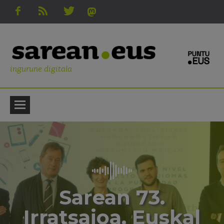
ingurune digitala
Sarean 73.
Irratsaioa. Euskal