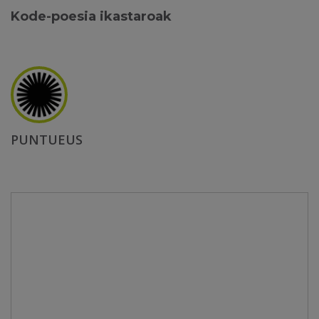
Kode-poesia ikastaroak
PUNTUEUS