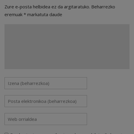
Zure e-posta helbidea ez da argitaratuko.
Beharrezko
eremuak
*
markatuta daude