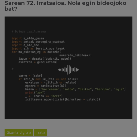
Sarean 72. Irratsaioa. Nola egin bideojoko
bat?
Gizarte digitala
Irratia