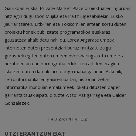
Gaurkoan Euskal Private Market Place proiektuaren inguruan
hitz egin dugu Ibon Mujika eta Iraitz Elgezabalekin. Eusko
Jaurlaritzaren, Eitb-ren eta Tokikom-en artean sortu duten
proiektu honek publizitate programatikoa euskaraz
gauzatzea ahalbidetu nahi du. Lorea Argarate umeak
interneten duten presentziari buruz mintzatu zaigu:
gurasoek egiten duten umeen oversharing-a eta ume eta
nerabeen artean pornografia edukitzen ari den eragina
islatzen duten datuak jarri ditugu mahai gainean. Azkenik,
retroinformatikaren gaiaren baitan, historian zehar
informatika munduan emakumeek jokatu dituzten paper
garrantzitsuak aipatu dituzte Aitzol Astigarraga eta Galder
Gonzalezek.
IRUZKINIK EZ
UTZI ERANTZUN BAT