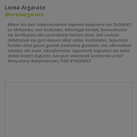
Lorea Argarate
@loreaargarate
Bilbon bizi den Telekomunikazio ingeniari kuxkuxero eta TAZEBAEZ-
en ekintzailea, non hezkuntza, teknologia berriak, komunikazioa
eta berrikuntza alor pararelotzat hartzen diren, beti ondoan
dabiltzanak eta gure kasuan elkar ukituz, konbinatuz. Segurutzat
hartzen diren gauza guztiak zuinkatzea gustatzen zait, alternatibak
eskainiz, eta orain, inkonformistaz inguraturik nagoenez eta ezina
ekinez lortzen dugunez, zuei gure abenturak kontatzeko prest!
#innpulsory #whynotmates_TZBZ #TAZEBAEZ