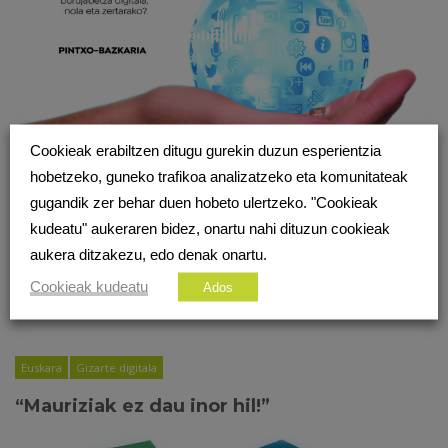
Cookieak erabiltzen ditugu gurekin duzun esperientzia
hobetzeko, guneko trafikoa analizatzeko eta komunitateak
gugandik zer behar duen hobeto ulertzeko. "Cookieak
kudeatu" aukeraren bidez, onartu nahi dituzun cookieak
aukera ditzakezu, edo denak onartu.
Cookieak kudeatu
Ados
Euskara
Gizarte digitala
“Mauriziak ez dau inor hil!”