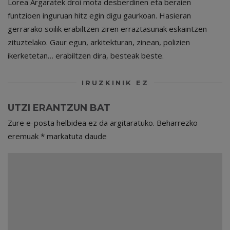
Lorea Argaratek droi mota desberdinen eta beraien
funtzioen inguruan hitz egin digu gaurkoan. Hasieran
gerrarako soilik erabiltzen ziren erraztasunak eskaintzen
zituztelako. Gaur egun, arkitekturan, zinean, polizien
ikerketetan… erabiltzen dira, besteak beste.
IRUZKINIK EZ
UTZI ERANTZUN BAT
Zure e-posta helbidea ez da argitaratuko.
Beharrezko
eremuak
*
markatuta daude