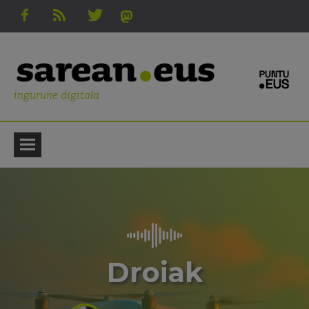
ingurune digitala
Droiak