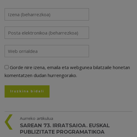
Gorde nire izena, emaila eta webgunea bilatzaile honetan
komentatzen dudan hurrengorako.
Aurreko artikulua
SAREAN 73. IRRATSAIOA. EUSKAL
PUBLIZITATE PROGRAMATIKOA