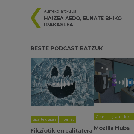
Aurreko artikulua
HAIZEA AEDO, EUNATE BHIKO
IRAKASLEA
BESTE PODCAST BATZUK
Gizarte digitala
Jokoa
Gizarte digitala
Internet
Mozilla Hubs
Fikziotik errealitatera