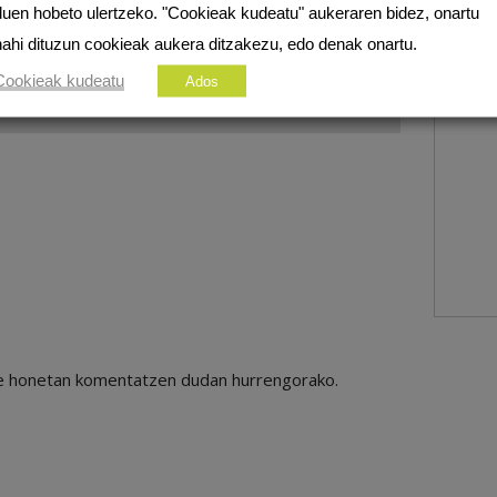
duen hobeto ulertzeko. "Cookieak kudeatu" aukeraren bidez, onartu
nahi dituzun cookieak aukera ditzakezu, edo denak onartu.
Cookieak kudeatu
Ados
ile honetan komentatzen dudan hurrengorako.