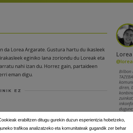
n da Lorea Argarate. Gustura hartu du ikasleek
Lorea
irakasleek eginiko lana zoriondu du Loreak eta
@lorea
ratu nahi izan du. Horrez gain, partaideen
Bilbon 
erri eman digu.
TAZEBAE
komunik
diren, 
INIK EZ
konbina
zuinkat
inkonfo
dugunez
ezko eremuak
*
markatuta daude
#whyno
Cookieak erabiltzen ditugu gurekin duzun esperientzia hobetzeko,
guneko trafikoa analizatzeko eta komunitateak gugandik zer behar