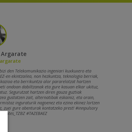
 Argarate
argarate
bizi den Telekomunikazio ingeniari kuxkuxero eta
Z-en ekintzailea, non hezkuntza, teknologia berriak,
azioa eta berrikuntza alor pararelotzat hartzen
beti ondoan dabiltzanak eta gure kasuan elkar ukituz,
tuz. Segurutzat hartzen diren gauza guztiak
zea gustatzen zait, alternatibak eskainiz, eta orain,
rmistaz inguraturik nagoenez eta ezina ekinez lortzen
, zuei gure abenturak kontatzeko prest! #innpulsory
tmates_TZBZ #TAZEBAEZ