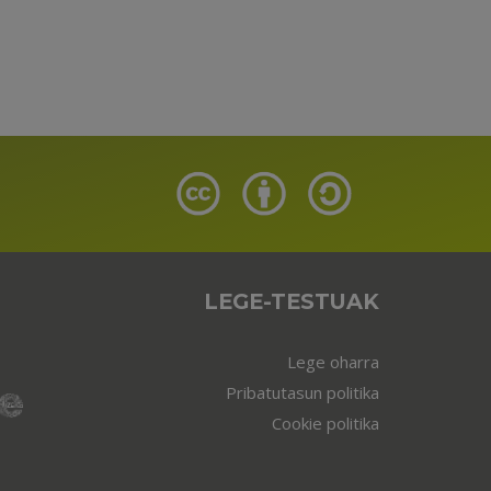
LEGE-TESTUAK
Lege oharra
Pribatutasun politika
Cookie politika