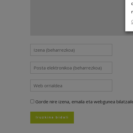
Gorde nire izena, emaila eta webgunea bilatza