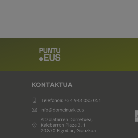
KONTAKTUA
Telefonoa:
+34 943 085 051
info@domeinuak.eus
Altzolatarren Dorretxea,
Kalebarren Plaza 3, 1
20.870 Elgoibar, Gipuzkoa