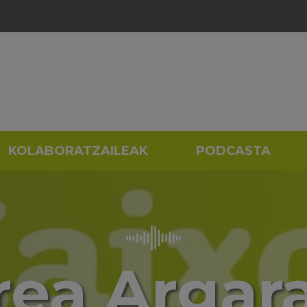
KOLABORATZAILEAK
PODCASTA
rea Argara