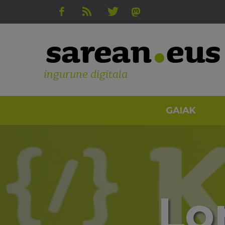
ingurune digitala
GAIAK
Lo