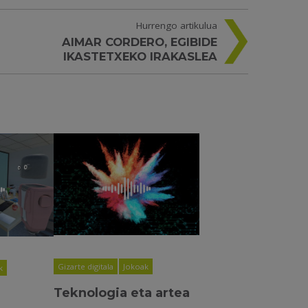
Hurrengo artikulua
AIMAR CORDERO, EGIBIDE
IKASTETXEKO IRAKASLEA
Gizarte digitala
Jokoak
k
Teknologia eta artea