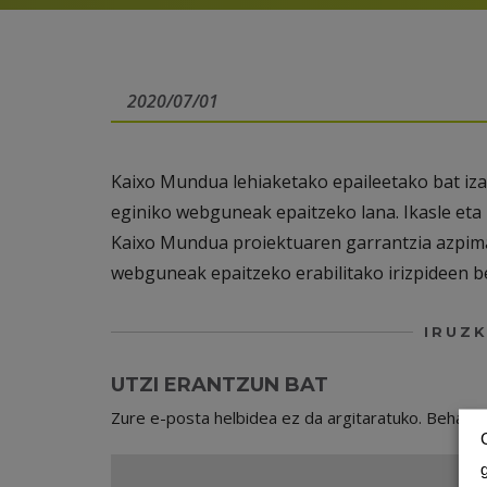
2020/07/01
Kaixo Mundua lehiaketako epaileetako bat iza
eginiko webguneak epaitzeko lana. Ikasle eta 
Kaixo Mundua proiektuaren garrantzia azpimar
webguneak epaitzeko erabilitako irizpideen b
IRUZK
UTZI ERANTZUN BAT
Zure e-posta helbidea ez da argitaratuko.
Beharr