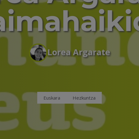
aimahaiki
Lorea Argarate
Euskara
Hezkuntza