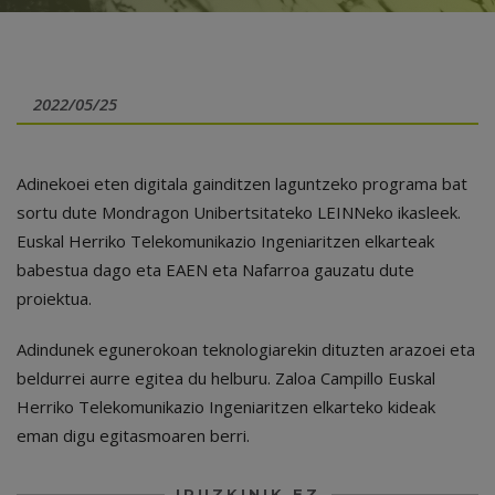
2022/05/25
Adinekoei eten digitala gainditzen laguntzeko programa bat
sortu dute Mondragon Unibertsitateko LEINNeko ikasleek.
Euskal Herriko Telekomunikazio Ingeniaritzen elkarteak
babestua dago eta EAEN eta Nafarroa gauzatu dute
proiektua.
Adindunek egunerokoan teknologiarekin dituzten arazoei eta
beldurrei aurre egitea du helburu. Zaloa Campillo Euskal
Herriko Telekomunikazio Ingeniaritzen elkarteko kideak
eman digu egitasmoaren berri.
IRUZKINIK EZ