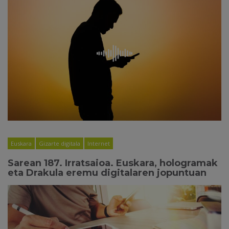
Euskara
Gizarte digitala
Internet
Sarean 187. Irratsaioa. Euskara, hologramak
eta Drakula eremu digitalaren jopuntuan