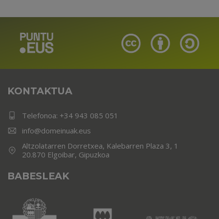
KONTAKTUA
Telefonoa:
+34 943 085 051
info@domeinuak.eus
Altzolatarren Dorretxea, Kalebarren Plaza 3, 1
20.870 Elgoibar, Gipuzkoa
BABESLEAK