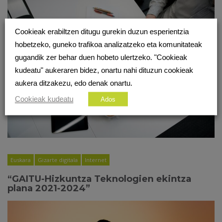
Cookieak erabiltzen ditugu gurekin duzun esperientzia
hobetzeko, guneko trafikoa analizatzeko eta komunitateak
gugandik zer behar duen hobeto ulertzeko. "Cookieak
kudeatu" aukeraren bidez, onartu nahi dituzun cookieak
aukera ditzakezu, edo denak onartu.
Cookieak kudeatu
Ados
Euskara
Gizarte digitala
Internet
“GAITU-Hizkuntza Teknologien ekintza
plana 2021-2024”