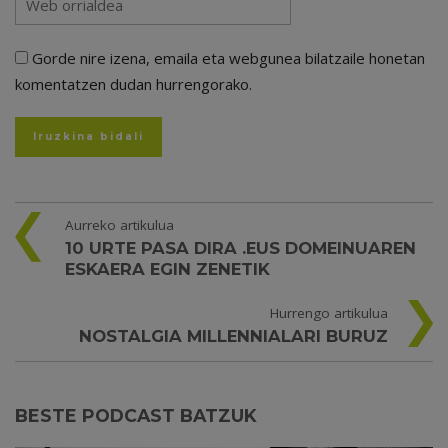
Gorde nire izena, emaila eta webgunea bilatzaile honetan
komentatzen dudan hurrengorako.
Aurreko artikulua
10 URTE PASA DIRA .EUS DOMEINUAREN
ESKAERA EGIN ZENETIK
Hurrengo artikulua
NOSTALGIA MILLENNIALARI BURUZ
BESTE PODCAST BATZUK