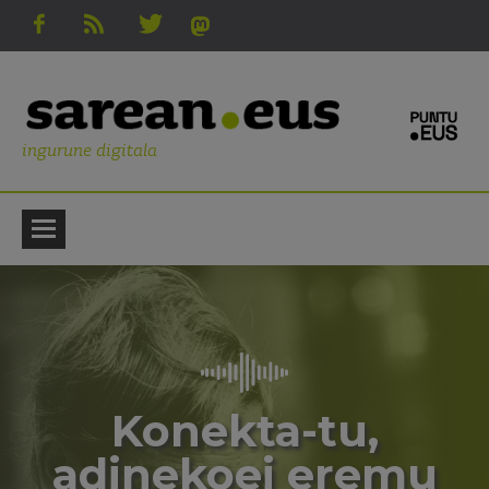
ingurune digitala
Konekta-tu,
adinekoei eremu