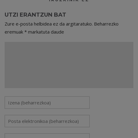
UTZI ERANTZUN BAT
Zure e-posta helbidea ez da argitaratuko.
Beharrezko
eremuak
*
markatuta daude