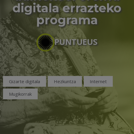
digitala errazteko
programa
PUNTUEUS
Gizarte digitala
Hezkuntza
Internet
Mugikorrak