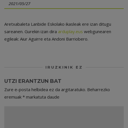
2021/05/27
Aretxabaleta Lanbide Eskolako ikasleak ere izan ditugu
sareanen. Gurekin izan dira
arduplay.eus
webgunearen
egileak: Aiur Aguirre eta Andoni Barriobero.
IRUZKINIK EZ
UTZI ERANTZUN BAT
Zure e-posta helbidea ez da argitaratuko.
Beharrezko
eremuak
*
markatuta daude