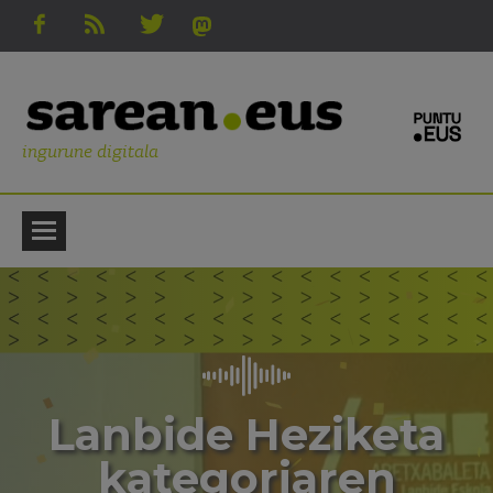
ingurune digitala
Lanbide Heziketa
kategoriaren