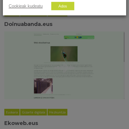
Cookieak kudeatu
Ados
Euskara
Gizarte digitala
Hezkuntza
Doinuabanda.eus
Euskara
Gizarte digitala
Hezkuntza
Ekoweb.eus