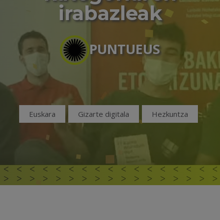
irabazleak
PUNTUEUS
Euskara
Gizarte digitala
Hezkuntza