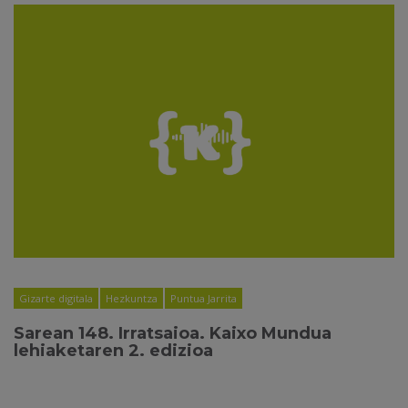
Gizarte digitala
Hezkuntza
Puntua Jarrita
Sarean 148. Irratsaioa. Kaixo Mundua
lehiaketaren 2. edizioa