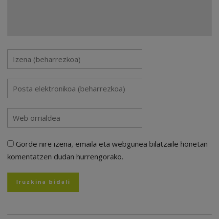
Gorde nire izena, emaila eta webgunea bilatzaile honetan
komentatzen dudan hurrengorako.