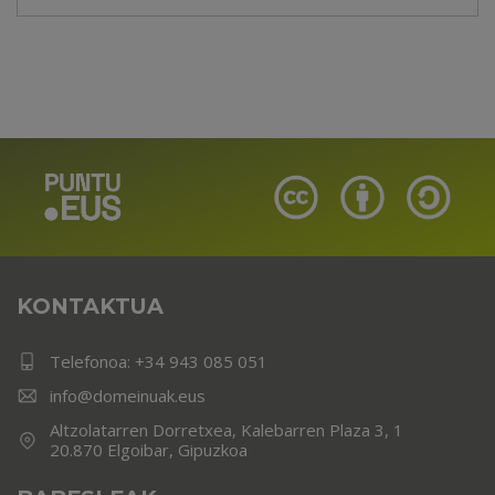
KONTAKTUA
Telefonoa:
+34 943 085 051
info@domeinuak.eus
Altzolatarren Dorretxea, Kalebarren Plaza 3, 1
20.870 Elgoibar, Gipuzkoa