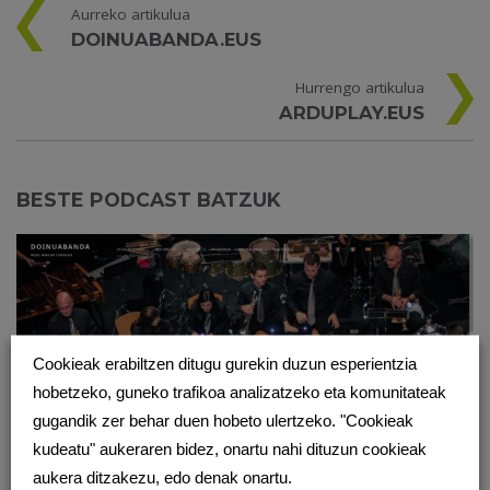
Aurreko artikulua
DOINUABANDA.EUS
Hurrengo artikulua
ARDUPLAY.EUS
BESTE PODCAST BATZUK
Cookieak erabiltzen ditugu gurekin duzun esperientzia
hobetzeko, guneko trafikoa analizatzeko eta komunitateak
gugandik zer behar duen hobeto ulertzeko. "Cookieak
kudeatu" aukeraren bidez, onartu nahi dituzun cookieak
aukera ditzakezu, edo denak onartu.