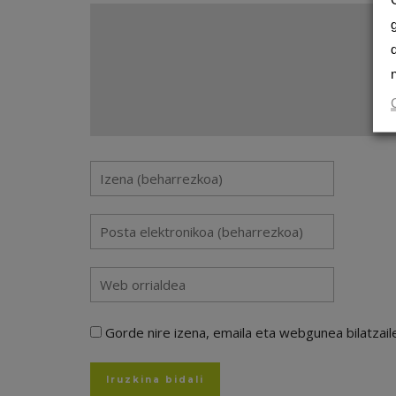
Gorde nire izena, emaila eta webgunea bilatza