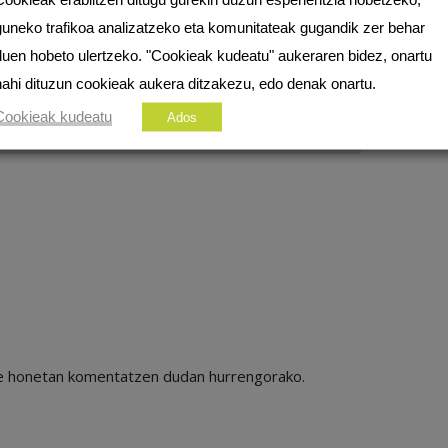
guneko trafikoa analizatzeko eta komunitateak gugandik zer behar
duen hobeto ulertzeko. "Cookieak kudeatu" aukeraren bidez, onartu
nahi dituzun cookieak aukera ditzakezu, edo denak onartu.
Cookieak kudeatu
Ados
ile honetan komentatzen dudan hurrengorako.