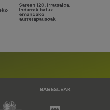
Sarean 120. Irratsaioa.
Indarrak batuz
teko
emandako
aurrerapausoak
BABESLEAK