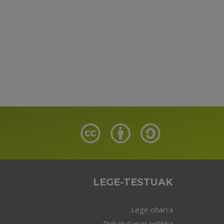
LEGE-TESTUAK
Lege oharra
Pribatutasun politika