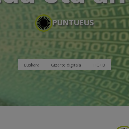
PUNTUEUS
Euskara
Gizarte digitala
I+G+B