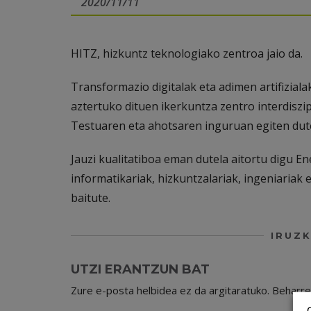
2020/11/11
HITZ, hizkuntz teknologiako zentroa jaio da.
Transformazio digitalak eta adimen artifizial
aztertuko dituen ikerkuntza zentro interdiszip
Testuaren eta ahotsaren inguruan egiten dute
Jauzi kualitatiboa eman dutela aitortu digu En
informatikariak, hizkuntzalariak, ingeniariak 
baitute.
IRUZK
UTZI ERANTZUN BAT
Zure e-posta helbidea ez da argitaratuko.
Beharr