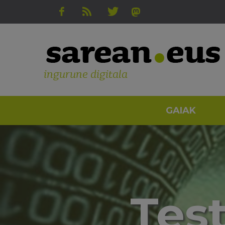
ingurune digitala
GAIAK
Tes