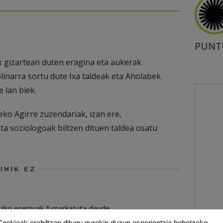
PUNT
ak gizartean duten eragina eta aukerak
linarra sortu dute Ixa taldeak eta Aholabek.
 lan biek.
eko Agirre zuzendariak, izan ere,
eta soziologoak biltzen dituen taldea osatu
INIK EZ
ezko eremuak
*
markatuta daude
Cookieak erabiltzen ditugu gurekin duzun esperientzia hobetzeko,