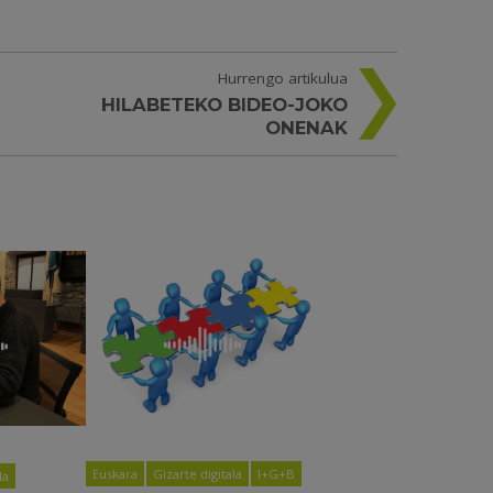
Hurrengo artikulua
HILABETEKO BIDEO-JOKO
ONENAK
Euskara
Gizarte digitala
I+G+B
la