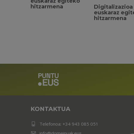
euskaraz egiteko
hitzarmena
Digitalizazioa
euskaraz egi
hitzarmena
KONTAKTUA
Telefonoa:
+34 943 085 051
info@domeinuak.eus