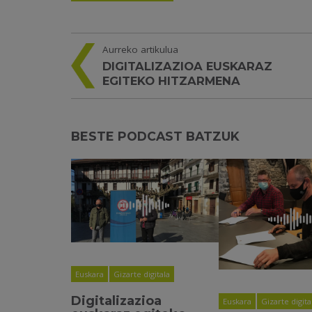
Aurreko artikulua
DIGITALIZAZIOA EUSKARAZ
EGITEKO HITZARMENA
BESTE PODCAST BATZUK
Euskara
Gizarte digitala
Digitalizazioa
Euskara
Gizarte digita