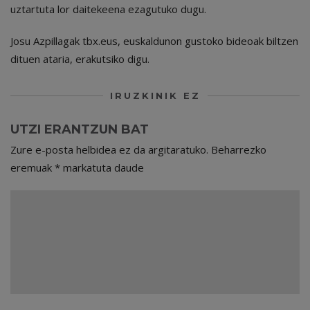
uztartuta lor daitekeena ezagutuko dugu.
Josu Azpillagak tbx.eus, euskaldunon gustoko bideoak biltzen
dituen ataria, erakutsiko digu.
IRUZKINIK EZ
UTZI ERANTZUN BAT
Zure e-posta helbidea ez da argitaratuko.
Beharrezko
eremuak
*
markatuta daude