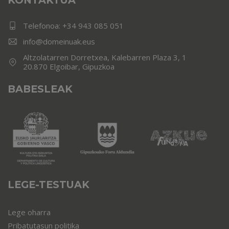
KONTAKTUA
Telefonoa:
+34 943 085 051
info@domeinuak.eus
Altzolatarren Dorretxea, Kalebarren Plaza 3, 1
20.870 Elgoibar, Gipuzkoa
BABESLEAK
LEGE-TESTUAK
Lege oharra
Pribatutasun politika