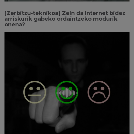
[Zerbitzu-teknikoa] Zein da Internet bidez
arriskurik gabeko ordaintzeko modurik
onena?