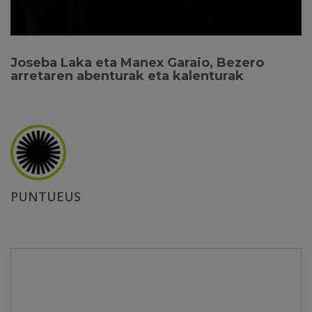
Joseba Laka eta Manex Garaio, Bezero
arretaren abenturak eta kalenturak
PUNTUEUS