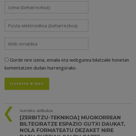
Gorde nire izena, emaila eta webgunea bilatzaile honetan
komentatzen dudan hurrengorako.
Aurreko artikulua
[ZERBITZU-TEKNIKOA] MUGIKORREAN
BILTEGIRATZE ESPAZIO GUTXI DAUKAT,
NOLA FORMATEATU DEZAKET NIRE