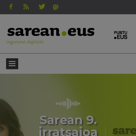
ingurune digitala
Sarean 9.
irratsaioa