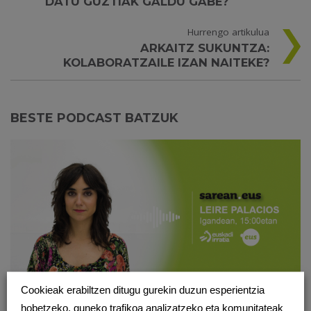
DATU GUZTIAK GALDU GABE?
Hurrengo artikulua
ARKAITZ SUKUNTZA:
KOLABORATZAILE IZAN NAITEKE?
BESTE PODCAST BATZUK
Cookieak erabiltzen ditugu gurekin duzun esperientzia
hobetzeko, guneko trafikoa analizatzeko eta komunitateak