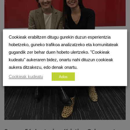
Cookieak erabiltzen ditugu gurekin duzun esperientzia
hobetzeko, guneko trafikoa analizatzeko eta komunitateak
gugandik zer behar duen hobeto ulertzeko. "Cookieak
kudeatu" aukeraren bidez, onartu nahi dituzun cookieak
aukera ditzakezu, edo denak onartu.
Cookieak kudeatu
Ados