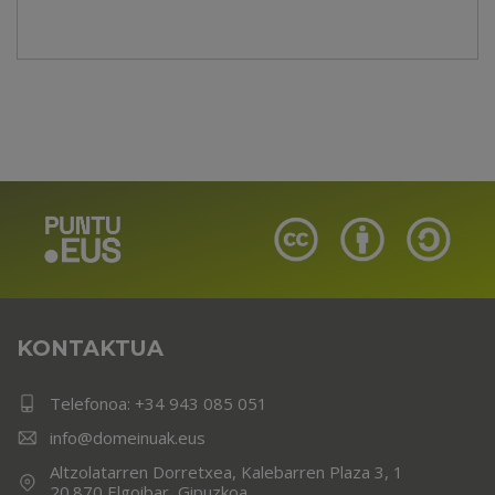
KONTAKTUA
Telefonoa:
+34 943 085 051
info@domeinuak.eus
Altzolatarren Dorretxea, Kalebarren Plaza 3, 1
20.870 Elgoibar, Gipuzkoa