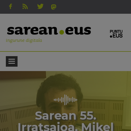
ingurune digitala
Sarean 55.
Irratsaioa. Mikel