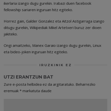
ikerlaria izango dugu gurekin. Irabazi duen facebook
fellowship sariaren inguruan hitz egiteko.
Horrez gain, Galder Gonzalez eta Aitzol Astigarraga izango
ditugu gurekin, Wikipediak Mikel Artetxeri buruz zer dioen
jakiteko.
Ongi amaitzeko, Manex Garaio izango dugu gurekin, Linux
eta bideo-joken inguruan hitz egiteko.
IRUZKINIK EZ
UTZI ERANTZUN BAT
Zure e-posta helbidea ez da argitaratuko.
Beharrezko
eremuak
*
markatuta daude