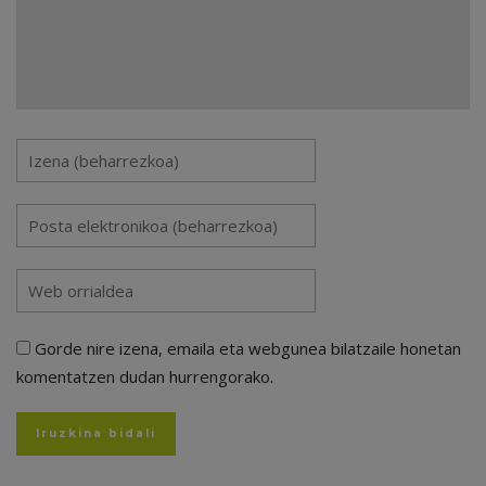
Gorde nire izena, emaila eta webgunea bilatzaile honetan
komentatzen dudan hurrengorako.