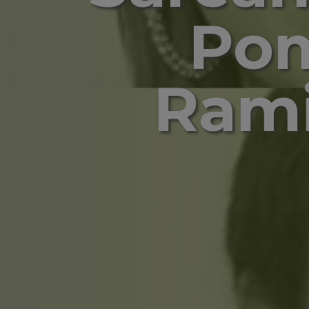
Pom
Rami