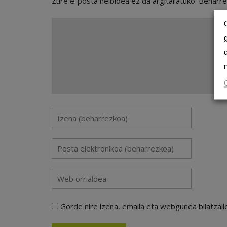
Zure e-posta helbidea ez da argitaratuko.
Beharr
Gorde nire izena, emaila eta webgunea bilatza