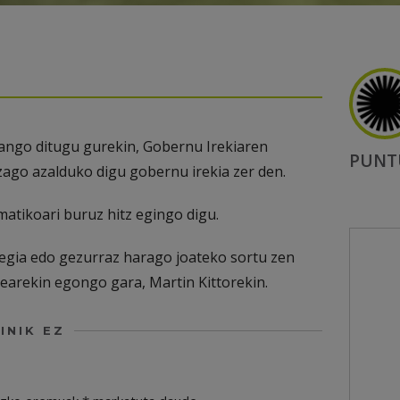
zango ditugu gurekin, Gobernu Irekiaren
PUNT
zago azalduko digu gobernu irekia zer den.
atikoari buruz hitz egingo digu.
egia edo gezurraz harago joateko sortu zen
earekin egongo gara, Martin Kittorekin.
INIK EZ