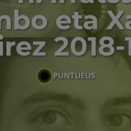
bo eta X
rez 2018-
PUNTUEUS