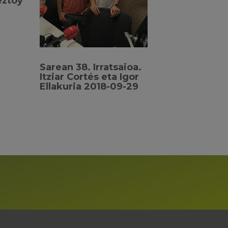
eztoy
Sarean 38. Irratsaioa.
Itziar Cortés eta Igor
Ellakuria 2018-09-29