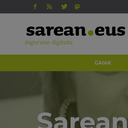
ingurune digitala
GAIAK
Sarean 