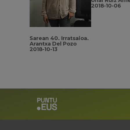
Unai Ruiz Am
2018-10-06
Sarean 40. Irratsaioa.
Arantxa Del Pozo
2018-10-13