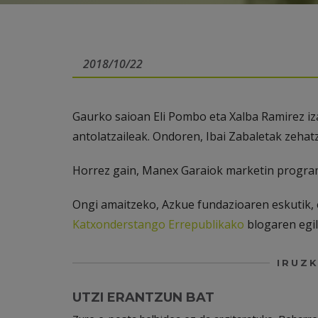
2018/10/22
Gaurko saioan Eli Pombo eta Xalba Ramirez i
antolatzaileak. Ondoren, Ibai Zabaletak zehat
Horrez gain, Manex Garaiok marketin program
Ongi amaitzeko, Azkue fundazioaren eskutik, 
Katxonderstango Errepublikako
blogaren egil
IRUZK
UTZI ERANTZUN BAT