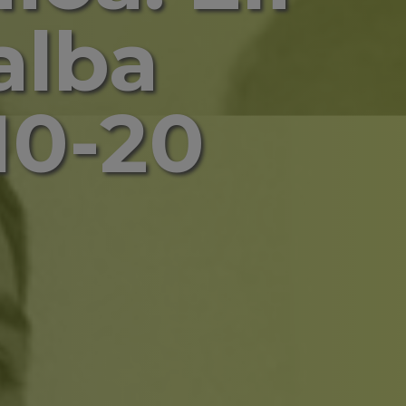
alba
10-20