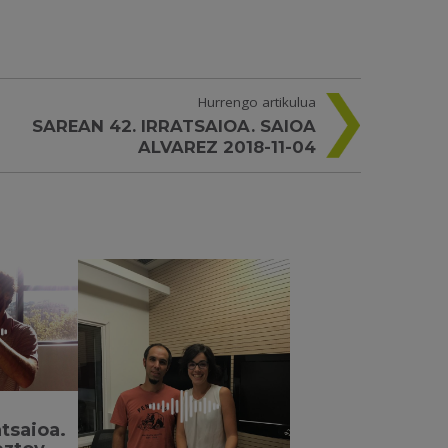
Hurrengo artikulua
SAREAN 42. IRRATSAIOA. SAIOA
ALVAREZ 2018-11-04
atsaioa.