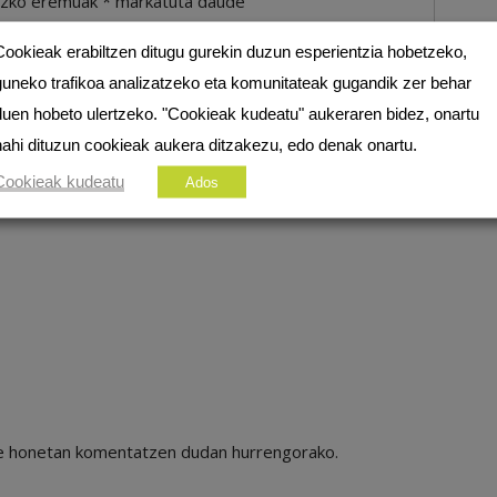
ezko eremuak
*
markatuta daude
Cookieak erabiltzen ditugu gurekin duzun esperientzia hobetzeko,
guneko trafikoa analizatzeko eta komunitateak gugandik zer behar
duen hobeto ulertzeko. "Cookieak kudeatu" aukeraren bidez, onartu
nahi dituzun cookieak aukera ditzakezu, edo denak onartu.
Cookieak kudeatu
Ados
ile honetan komentatzen dudan hurrengorako.