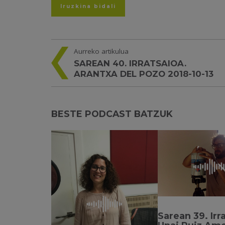
Aurreko artikulua
SAREAN 40. IRRATSAIOA.
ARANTXA DEL POZO 2018-10-13
BESTE PODCAST BATZUK
Sarean 39. Irr