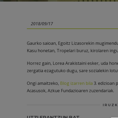
2018/09/17
Gaurko saioan, Egoitz Lizasorekin mugimendu 
Kasu honetan, Tropelari buruz, kirolaren ingu
Horrez gain, Lorea Arakistaini esker, uda ho
zergatia ezagutuko dugu, sare sozialekin lotu
Ongi amaitzeko,
Blog izarren bila
3. edizioan 
Acasusok, Azkue Fundazioaren zuzendariak.
IRUZK
UTZI ERANTZUN BAT