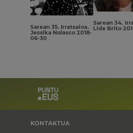
Sarean 34. Irr
Sarean 35. Irratsaioa.
Lide Brito 20
Jessika Nolasco 2018-
06-30
KONTAKTUA