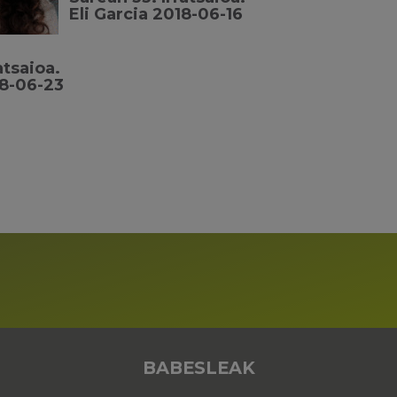
Eli Garcia 2018-06-16
atsaioa.
18-06-23
BABESLEAK