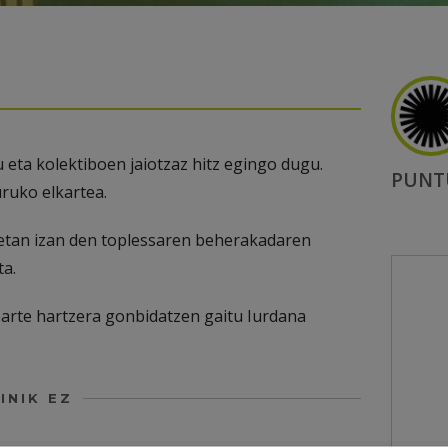
eta kolektiboen jaiotzaz hitz egingo dugu.
PUNT
ruko elkartea.
netan izan den toplessaren beherakadaren
ta.
parte hartzera gonbidatzen gaitu Iurdana
INIK EZ