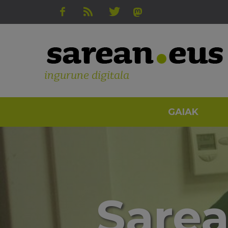
ingurune digitala
GAIAK
Sarea