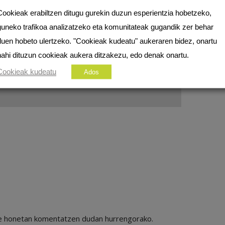
Cookieak erabiltzen ditugu gurekin duzun esperientzia hobetzeko,
ezko eremuak
*
markatuta daude
guneko trafikoa analizatzeko eta komunitateak gugandik zer behar
duen hobeto ulertzeko. "Cookieak kudeatu" aukeraren bidez, onartu
nahi dituzun cookieak aukera ditzakezu, edo denak onartu.
Cookieak kudeatu
Ados
ile honetan komentatzen dudan hurrengorako.