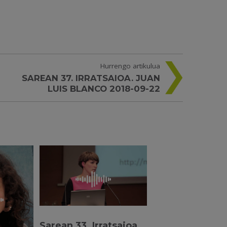
Hurrengo artikulua
SAREAN 37. IRRATSAIOA. JUAN
LUIS BLANCO 2018-09-22
Sarean 33. Irratsaioa.