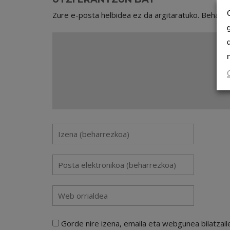
Zure e-posta helbidea ez da argitaratuko.
Beharr
Gorde nire izena, emaila eta webgunea bilatza