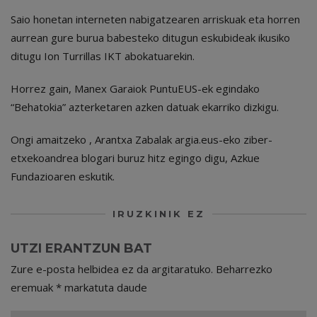
Saio honetan interneten nabigatzearen arriskuak eta horren
aurrean gure burua babesteko ditugun eskubideak ikusiko
ditugu Ion Turrillas IKT abokatuarekin.
Horrez gain, Manex Garaiok PuntuEUS-ek egindako
“Behatokia” azterketaren azken datuak ekarriko dizkigu.
Ongi amaitzeko , Arantxa Zabalak argia.eus-eko ziber-
etxekoandrea blogari buruz hitz egingo digu, Azkue
Fundazioaren eskutik.
IRUZKINIK EZ
UTZI ERANTZUN BAT
Zure e-posta helbidea ez da argitaratuko.
Beharrezko
eremuak
*
markatuta daude