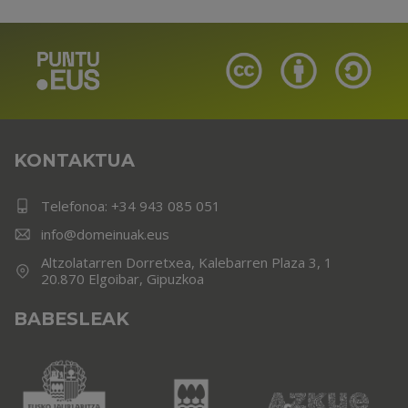
KONTAKTUA
Telefonoa:
+34 943 085 051
info@domeinuak.eus
Altzolatarren Dorretxea, Kalebarren Plaza 3, 1
20.870 Elgoibar, Gipuzkoa
BABESLEAK