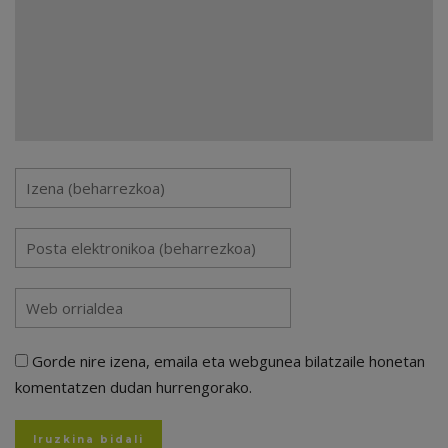
Gorde nire izena, emaila eta webgunea bilatzaile honetan
komentatzen dudan hurrengorako.