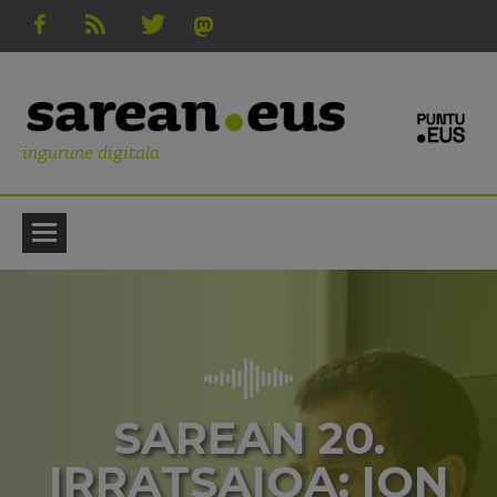
ingurune digitala
SAREAN 20.
IRRATSAIOA: ION