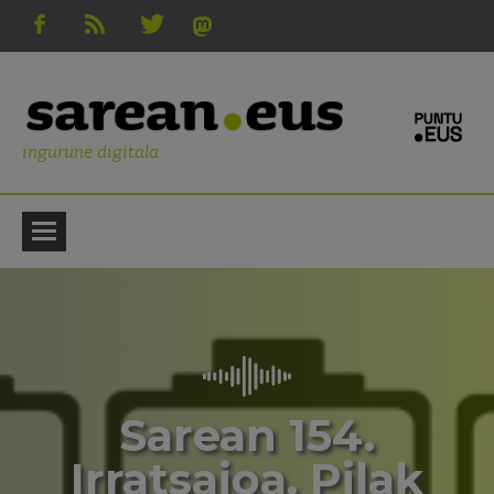
ingurune digitala
Sarean 154.
Irratsaioa. Pilak