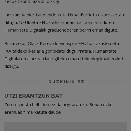
zenbait kontu azaldu dizkigu.
Jarraian, Xabier Landabidea eta Uxoa Iñurrieta elkarrizketatu
ditugu. UEUk eta EHUk elkarlanean martxan jarri duten
Humanitate Digitalak graduondoaren berrri eman digute.
Bukatzeko, Olatz Perez de Viñaspre EHUko irakaslea eta
IXA taldeko ikerlaria gonbidatu dugu irratira. Humanitate
Digitalaren alorrean lan egiteko oinarri teknologikoak erakutsi
dizkigu.
IRUZKINIK EZ
UTZI ERANTZUN BAT
Zure e-posta helbidea ez da argitaratuko.
Beharrezko
eremuak
*
markatuta daude