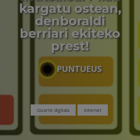
kargatu ostean,
denboraldi
berriari ekiteko
prest!
PUNTUEUS
Gizarte digitala
Internet