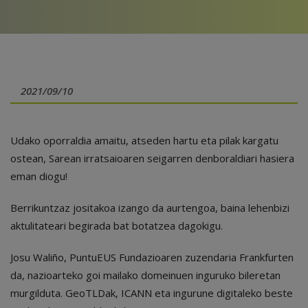
2021/09/10
Udako oporraldia amaitu, atseden hartu eta pilak kargatu
ostean, Sarean irratsaioaren seigarren denboraldiari hasiera
eman diogu!
Berrikuntzaz jositakoa izango da aurtengoa, baina lehenbizi
aktulitateari begirada bat botatzea dagokigu.
Josu Waliño, PuntuEUS Fundazioaren zuzendaria Frankfurten
da, nazioarteko goi mailako domeinuen inguruko bileretan
murgilduta. GeoTLDak, ICANN eta ingurune digitaleko beste