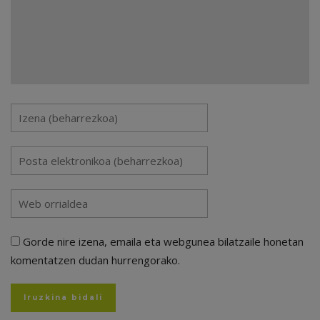
Gorde nire izena, emaila eta webgunea bilatzaile honetan
komentatzen dudan hurrengorako.