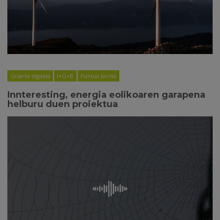
Gizarte digitala
I+G+B
Puntua Jarrita
Innteresting, energia eolikoaren garapena
helburu duen proiektua