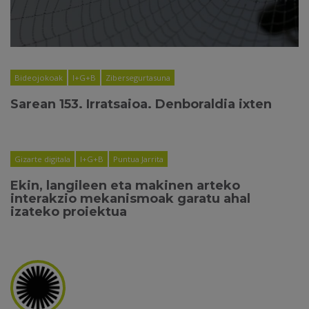
Bideojokoak
I+G+B
Zibersegurtasuna
Sarean 153. Irratsaioa. Denboraldia ixten
Gizarte digitala
I+G+B
Puntua Jarrita
Ekin, langileen eta makinen arteko
interakzio mekanismoak garatu ahal
izateko proiektua