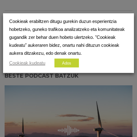
Aurreko artikulua
Cookieak erabiltzen ditugu gurekin duzun esperientzia
GAMERREKIN LIGATZEKO ESALDIAK
hobetzeko, guneko trafikoa analizatzeko eta komunitateak
gugandik zer behar duen hobeto ulertzeko. "Cookieak
Hurrengo artikulua
.EUS DOMEINUA NAZIOARTEAN
kudeatu" aukeraren bidez, onartu nahi dituzun cookieak
MURGILDUTA
aukera ditzakezu, edo denak onartu.
Cookieak kudeatu
Ados
BESTE PODCAST BATZUK