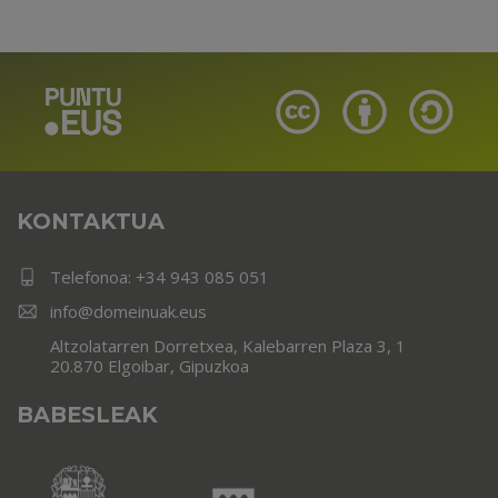
KONTAKTUA
Telefonoa:
+34 943 085 051
info@domeinuak.eus
Altzolatarren Dorretxea, Kalebarren Plaza 3, 1
20.870 Elgoibar, Gipuzkoa
BABESLEAK