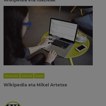
Wikipedia eta idazleak
Hezkuntza
Internet
Irratia
Wikipedia eta Mikel Artetxe