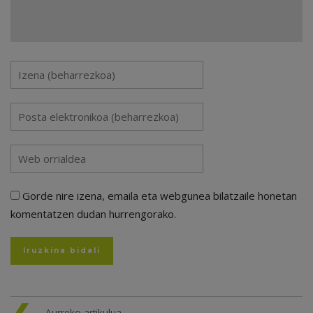
Gorde nire izena, emaila eta webgunea bilatzaile honetan
komentatzen dudan hurrengorako.
Aurreko artikulua