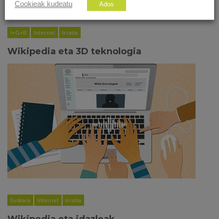
Cookieak kudeatu
Ados
I+G+B
Internet
Irratia
Wikipedia eta 3D teknologia
Euskara
Internet
Irratia