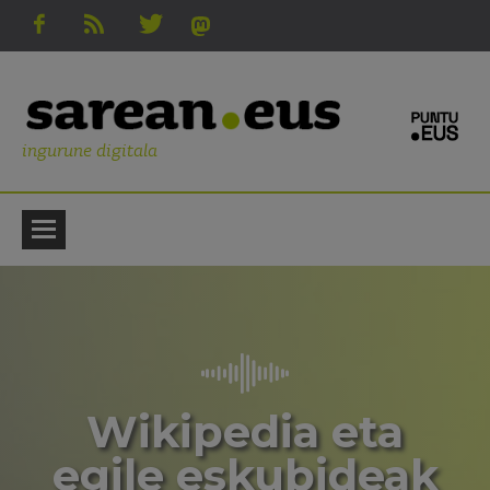
ingurune digitala
Wikipedia eta
egile eskubideak