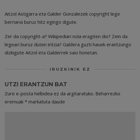
Aitzol Astigarra eta Galder Gonzalezek copyright lege
berriaria buruz hitz egingo digute.
Zer da copyright-a? Wikipediari nola eragiten dio? Zein da
legeari buruz duten iritzia? Galdera guzti hauek erantzungo
dizkigute Aitzol eta Galderrek saio honetan.
IRUZKINIK EZ
UTZI ERANTZUN BAT
Zure e-posta helbidea ez da argitaratuko.
Beharrezko
eremuak
*
markatuta daude