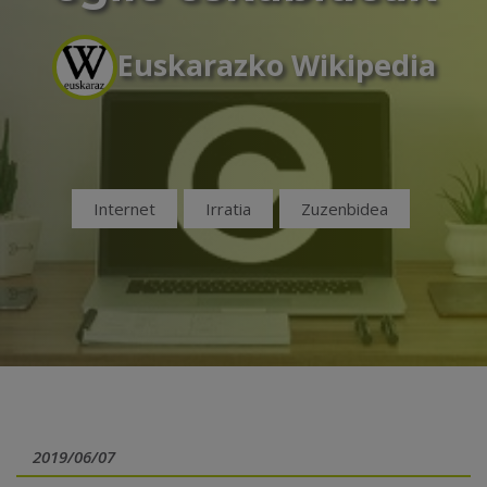
Euskarazko Wikipedia
Internet
Irratia
Zuzenbidea
2019/06/07