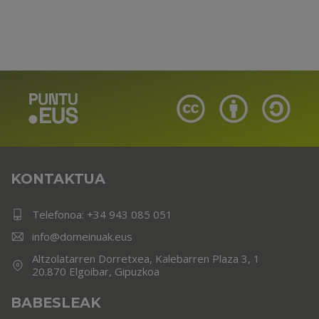
KONTAKTUA
Telefonoa:
+34 943 085 051
info@domeinuak.eus
Altzolatarren Dorretxea, Kalebarren Plaza 3, 1
20.870 Elgoibar, Gipuzkoa
BABESLEAK