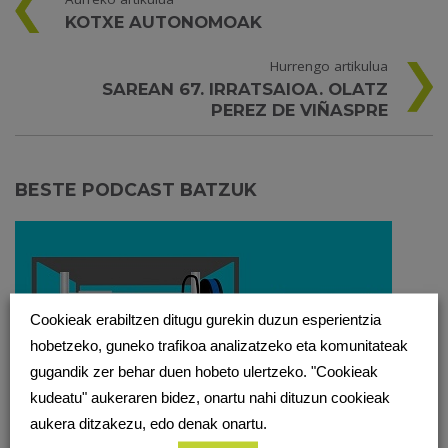
KOTXE AUTONOMOAK
Hurrengo artikulua
SAREAN 67. IRRATSAIOA. OLATZ
PEREZ DE VIÑASPRE
BESTE PODCAST BATZUK
Cookieak erabiltzen ditugu gurekin duzun esperientzia
hobetzeko, guneko trafikoa analizatzeko eta komunitateak
gugandik zer behar duen hobeto ulertzeko. "Cookieak
kudeatu" aukeraren bidez, onartu nahi dituzun cookieak
aukera ditzakezu, edo denak onartu.