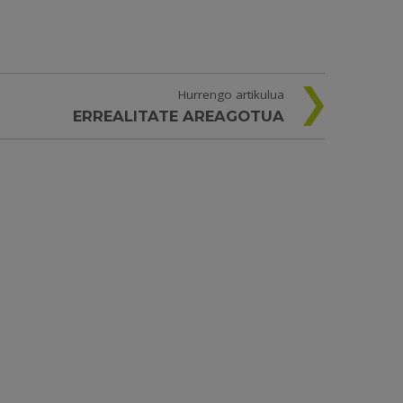
Hurrengo artikulua
ERREALITATE AREAGOTUA