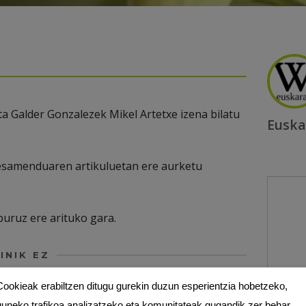
ta Galder Gonzalezek Mikel Artetxe izena bilatu
Euska
esamenduaren artikuluetan ere aurketu
buruz ere arituko gara.
INIK EZ
Cookieak erabiltzen ditugu gurekin duzun esperientzia hobetzeko,
guneko trafikoa analizatzeko eta komunitateak gugandik zer behar