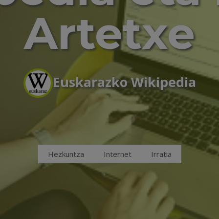
Artetxe
Euskarazko Wikipedia
Hezkuntza
Internet
Irratia