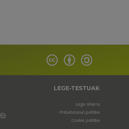
LEGE-TESTUAK
Lege oharra
Pribatutasun politika
Cookie politika