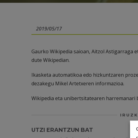
2019/05/17
Gaurko Wikipedia saioan, Aitzol Astigarraga e
dute Wikipedian.
Ikasketa automatikoa edo hizkuntzaren proz
dezakegu Mikel Artetxeren informazioa.
Wikipedia eta unibertsitatearen harremanari 
IRUZK
UTZI ERANTZUN BAT