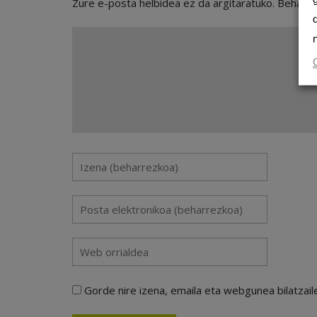
Zure e-posta helbidea ez da argitaratuko.
Beharr
Gorde nire izena, emaila eta webgunea bilatza