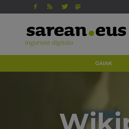
ingurune digitala
GAIAK
Wiki