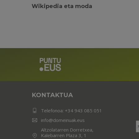
Wikipedia eta moda
KONTAKTUA
Telefonoa:
+34 943 085 051
info@domeinuak.eus
Altzolatarren Dorretxea,
Kalebarren Plaza 3, 1