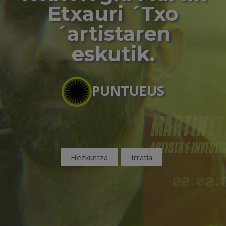
Etxauri ´Txo
´artistaren
eskutik.
PUNTUEUS
Hezkuntza
Irratia