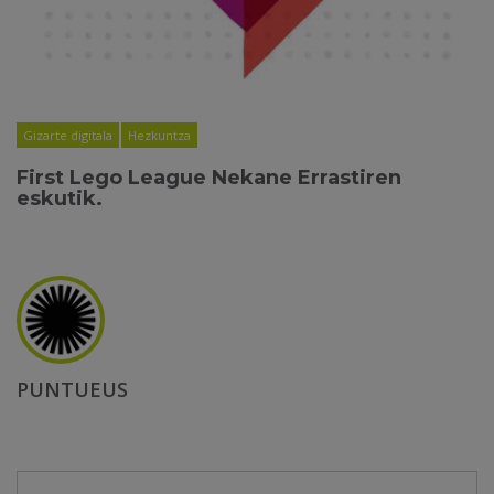
Gizarte digitala
Hezkuntza
First Lego League Nekane Errastiren
eskutik.
PUNTUEUS