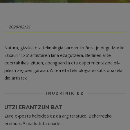
2020/02/21
Natura, gizakia eta teknologia sarean. Iruñera jo dugu Martin
Etxauri ‘Txo’ artistaren lana ezagutzera. Berlinen arte
ederrak ikasi zituen, abangoardia eta esperimentazioa pil-
pilean zegoen garaian. Artea eta teknologia eskutik doazela
dio artistak.
IRUZKINIK EZ
UTZI ERANTZUN BAT
Zure e-posta helbidea ez da argitaratuko.
Beharrezko
eremuak
*
markatuta daude