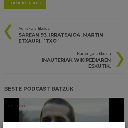
Aurreko artikulua
SAREAN 93. IRRATSAIOA. MARTIN
ETXAURI, ´TXO´
Hurrengo artikulua
INAUTERIAK WIKIPEDIAREN
ESKUTIK.
BESTE PODCAST BATZUK