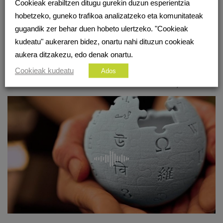
Cookieak erabiltzen ditugu gurekin duzun esperientzia
hobetzeko, guneko trafikoa analizatzeko eta komunitateak
gugandik zer behar duen hobeto ulertzeko. "Cookieak
kudeatu" aukeraren bidez, onartu nahi dituzun cookieak
aukera ditzakezu, edo denak onartu.
Cookieak kudeatu
Ados
Sarean 93. Irratsaioa. Martin Etxauri, ´Txo´