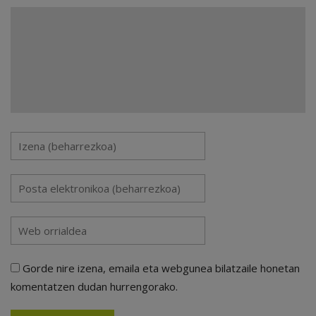
Gorde nire izena, emaila eta webgunea bilatzaile honetan
komentatzen dudan hurrengorako.