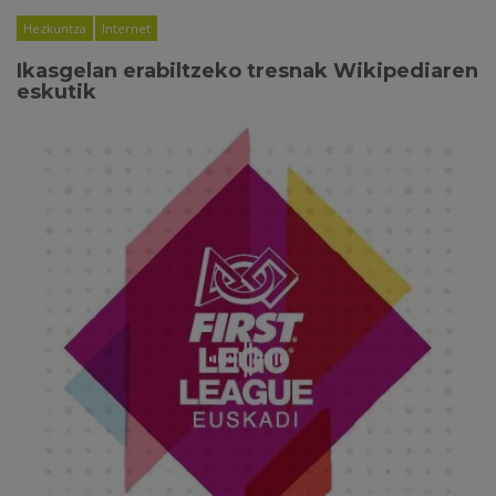
Hezkuntza
Internet
Ikasgelan erabiltzeko tresnak Wikipediaren
eskutik