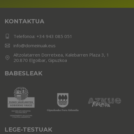
KONTAKTUA
Telefonoa:
+34 943 085 051
info@domeinuak.eus
Altzolatarren Dorretxea, Kalebarren Plaza 3, 1
20.870 Elgoibar, Gipuzkoa
BABESLEAK
LEGE-TESTUAK