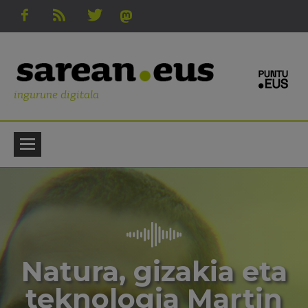
ingurune digitala
Natura, gizakia eta
teknologia Martin