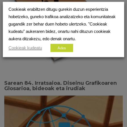
Cookieak erabiltzen ditugu gurekin duzun esperientzia
hobetzeko, guneko trafikoa analizatzeko eta komunitateak
gugandik zer behar duen hobeto ulertzeko. "Cookieak
kudeatu" aukeraren bidez, onartu nahi dituzun cookieak
aukera ditzakezu, edo denak onartu.
Cookieak kudeatu
Ados
Sarean 84. Irratsaioa. Diseinu Grafikoaren
Glosarioa, bideoak eta irudiak