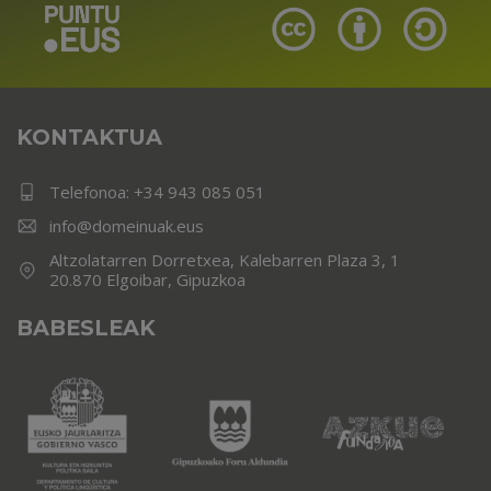
KONTAKTUA
Telefonoa:
+34 943 085 051
info@domeinuak.eus
Altzolatarren Dorretxea, Kalebarren Plaza 3, 1
20.870 Elgoibar, Gipuzkoa
BABESLEAK