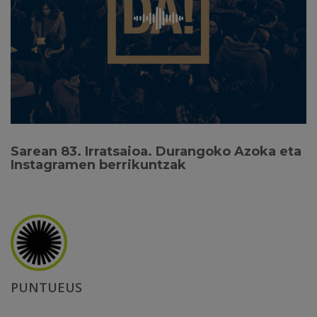
Sarean 83. Irratsaioa. Durangoko Azoka eta
Instagramen berrikuntzak
PUNTUEUS