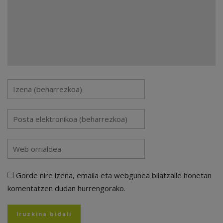
Gorde nire izena, emaila eta webgunea bilatzaile honetan
komentatzen dudan hurrengorako.