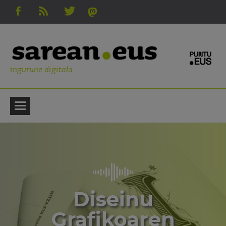
ingurune digitala
Diseinu
Grafikoaren