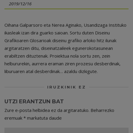
2019/12/16
Oihana Galparsoro eta Nerea Aginako, Usandizaga Instituko
ikasleak izan dira guarko saioan. Sortu duten Diseinu
Grafikoaren Glosarioak diseinu grafiko arloko hitz ilunak
argitaratzen ditu, diseinatzaileek egunerokotasunean
erabiltzen dituztenak. Proiektua nola sortu zen, zein
helbururekin, aurrera eraman ziren prozesu desberdinak,
liburuaren atal desberdinak… azaldu dizkigute.
IRUZKINIK EZ
UTZI ERANTZUN BAT
Zure e-posta helbidea ez da argitaratuko.
Beharrezko
eremuak
*
markatuta daude