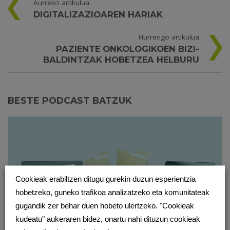
Aurreko artikulua
DIGITALIZAZIOAREN HARIAK
Hurrengo artikulua
PAZIENTE ONKOLOGIKOEN BIZI-
BALDINTZAK HOBETZEA HELBURU
BESTE PODCAST BATZUK
Cookieak erabiltzen ditugu gurekin duzun esperientzia
hobetzeko, guneko trafikoa analizatzeko eta komunitateak
gugandik zer behar duen hobeto ulertzeko. "Cookieak
kudeatu" aukeraren bidez, onartu nahi dituzun cookieak