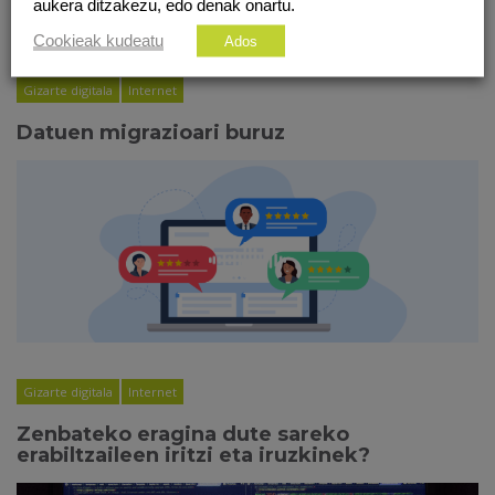
aukera ditzakezu, edo denak onartu.
Cookieak kudeatu
Ados
Gizarte digitala
Internet
Datuen migrazioari buruz
Gizarte digitala
Internet
Zenbateko eragina dute sareko
erabiltzaileen iritzi eta iruzkinek?