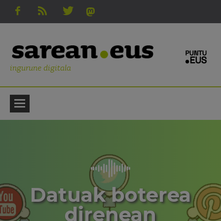
ingurune digitala
Datuak boterea
direnean