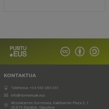
KONTAKTUA
Telefonoa:
+34 943 085 051
info@domeinuak.eus
Altzolatarren Dorretxea, Kalebarren Plaza 3, 1
20.870 Elgoibar, Gipuzkoa