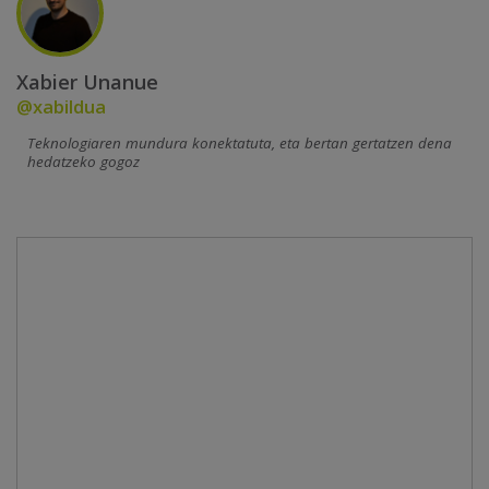
Xabier Unanue
@xabildua
Teknologiaren mundura konektatuta, eta bertan gertatzen dena
hedatzeko gogoz