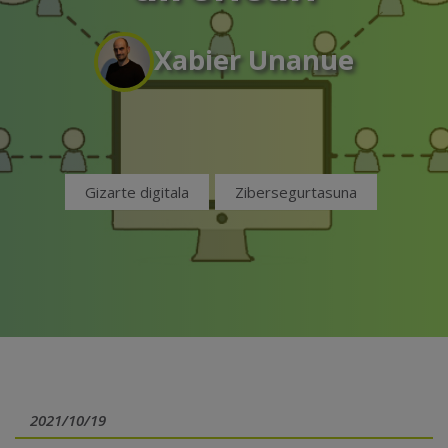
Xabier Unanue
Gizarte digitala
Zibersegurtasuna
2021/10/19