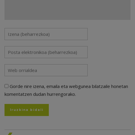
Gorde nire izena, emaila eta webgunea bilatzaile honetan
komentatzen dudan hurrengorako.