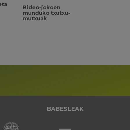
eta
Bideo-jokoen
munduko txutxu-
mutxuak
BABESLEAK