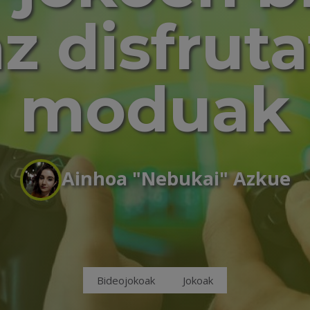
az disfrut
moduak
Ainhoa "Nebukai" Azkue
Bideojokoak
Jokoak