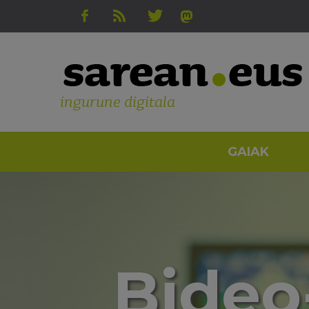
ingurune digitala
GAIAK
Bideo