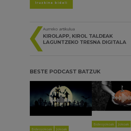
Aurreko artikulua
KIROLAPP, KIROL TALDEAK
LAGUNTZEKO TRESNA DIGITALA
BESTE PODCAST BATZUK
Bideojokoak
Jokoak
Bideojokoak
Jokoak