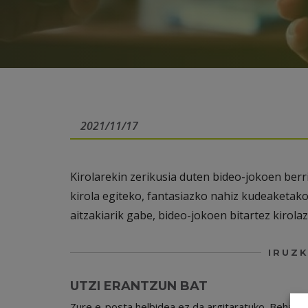
2021/11/17
Kirolarekin zerikusia duten bideo-jokoen berr
kirola egiteko, fantasiazko nahiz kudeaketak
aitzakiarik gabe, bideo-jokoen bitartez kirolaz
IRUZK
UTZI ERANTZUN BAT
Zure e-posta helbidea ez da argitaratuko.
Beharr