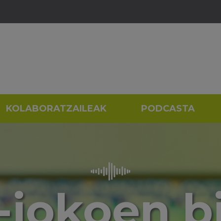
KOLABORATZAILEAK
PODCASTA
-jokoen bi