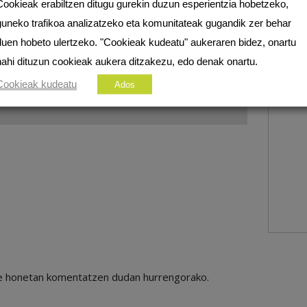
Cookieak erabiltzen ditugu gurekin duzun esperientzia hobetzeko,
guneko trafikoa analizatzeko eta komunitateak gugandik zer behar
duen hobeto ulertzeko. "Cookieak kudeatu" aukeraren bidez, onartu
nahi dituzun cookieak aukera ditzakezu, edo denak onartu.
Cookieak kudeatu
Ados
ile honetan komentatzen dudan hurrengorako.