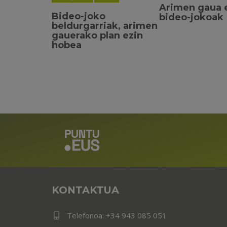
Arimen gaua 
Bideo-joko
bideo-jokoak
beldurgarriak, arimen
gauerako plan ezin
hobea
KONTAKTUA
Telefonoa:
+34 943 085 051