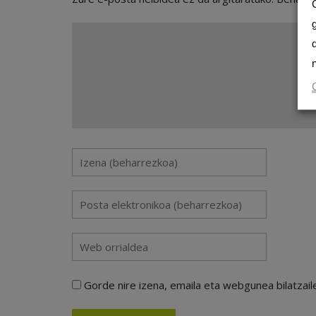
Gorde nire izena, emaila eta webgunea bilatza