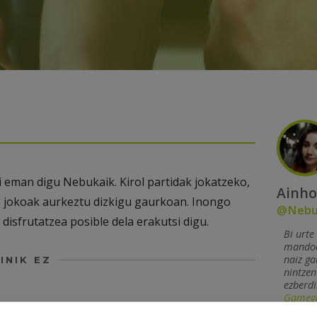
i eman digu Nebukaik. Kirol partidak jokatzeko,
Ainho
o jokoak aurkeztu dizkigu gaurkoan. Inongo
@Nebu
 disfrutatzea posible dela erakutsi digu.
Bi urte
mandoa.
naiz g
INIK EZ
nintzen
ezberdi
Gameg
platafo
ezko eremuak
*
markatuta daude