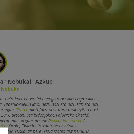
a "Nebukai" Azkue
Nebukai
 nituela hartu nuen lehenengo aldiz Nintengo 64ko
 Bideojokoekin jaio, hezi, hazi eta bizi izan eta bizi
aur egun.
Twitch
plataforman zuzenekoak egiten hasi
 2016 urtean, eta bideojokoen alorreko ekitaldi
netan naiz organizatzaile (
Euskal Encounter
/
une
) Orain, Twitch eta Youtube bezalako
rmetan euskarak bere lekua izatea dut helburu.