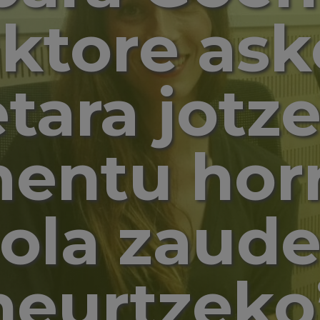
ktore ask
etara jotz
ntu horr
ola zaud
neurtzeko