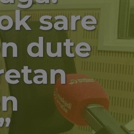
ok sare
en dute
etan
en
”