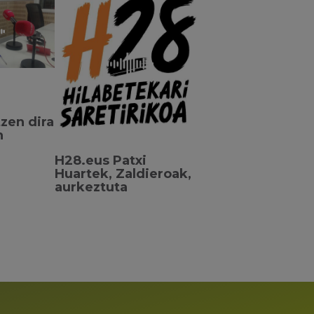
tzen dira
n
H28.eus Patxi
Huartek, Zaldieroak,
aurkeztuta