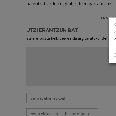
batentzat jardun digitalak duen garrantziaz.
IRUZK
UTZI ERANTZUN BAT
Zure e-posta helbidea ez da argitaratuko.
Beharr