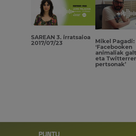
SAREAN 3. irratsaioa
Mikel Pagadi:
2017/07/23
‘Facebooken
animaliak gal
eta Twitterre
pertsonak’