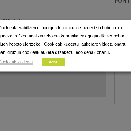
PUNT
INIK EZ
Cookieak erabiltzen ditugu gurekin duzun esperientzia hobetzeko,
guneko trafikoa analizatzeko eta komunitateak gugandik zer behar
ezko eremuak
*
markatuta daude
duen hobeto ulertzeko. "Cookieak kudeatu" aukeraren bidez, onartu
nahi dituzun cookieak aukera ditzakezu, edo denak onartu.
Cookieak kudeatu
Ados