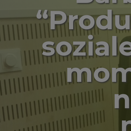
“Produ
sozial
mome
n