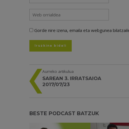
Gorde nire izena, emaila eta webgunea bilatza
Aurreko artikulua
SAREAN 3. IRRATSAIOA
2017/07/23
BESTE PODCAST BATZUK