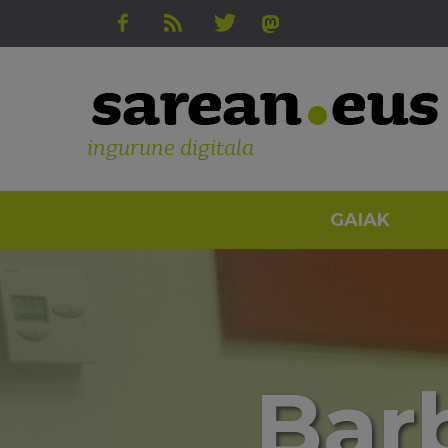
ingurune digitala
GAIAK
Bar