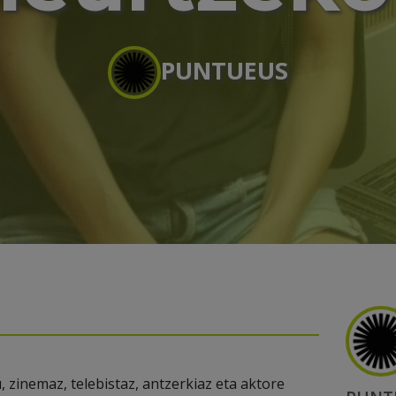
PUNTUEUS
zinemaz, telebistaz, antzerkiaz eta aktore