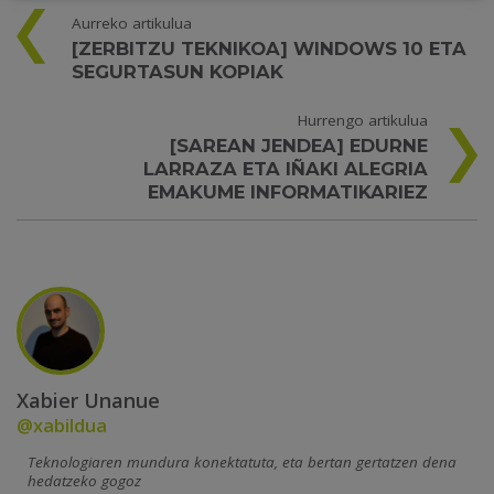
Aurreko artikulua
[ZERBITZU TEKNIKOA] WINDOWS 10 ETA
SEGURTASUN KOPIAK
Hurrengo artikulua
[SAREAN JENDEA] EDURNE
LARRAZA ETA IÑAKI ALEGRIA
EMAKUME INFORMATIKARIEZ
Xabier Unanue
@xabildua
Teknologiaren mundura konektatuta, eta bertan gertatzen dena
hedatzeko gogoz