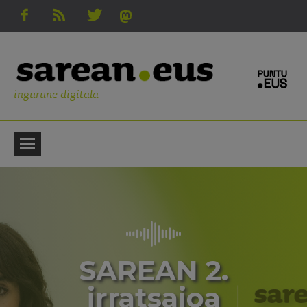
ingurune digitala
SAREAN 2.
irratsaioa