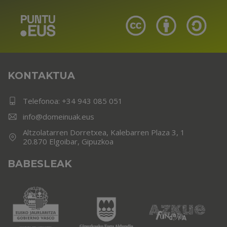
KONTAKTUA
Telefonoa:
+34 943 085 051
info@domeinuak.eus
Altzolatarren Dorretxea, Kalebarren Plaza 3, 1
20.870 Elgoibar, Gipuzkoa
BABESLEAK