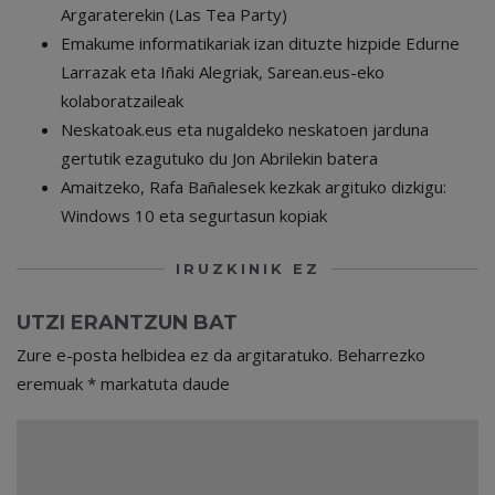
Argaraterekin (Las Tea Party)
Emakume informatikariak izan dituzte hizpide Edurne
Larrazak eta Iñaki Alegriak, Sarean.eus-eko
kolaboratzaileak
Neskatoak.eus eta nugaldeko neskatoen jarduna
gertutik ezagutuko du Jon Abrilekin batera
Amaitzeko, Rafa Bañalesek kezkak argituko dizkigu:
Windows 10 eta segurtasun kopiak
IRUZKINIK EZ
UTZI ERANTZUN BAT
Zure e-posta helbidea ez da argitaratuko.
Beharrezko
eremuak
*
markatuta daude