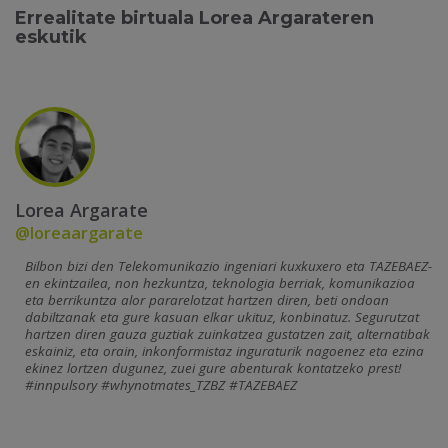
Errealitate birtuala Lorea Argarateren
eskutik
Lorea Argarate
@loreaargarate
Bilbon bizi den Telekomunikazio ingeniari kuxkuxero eta TAZEBAEZ-
en ekintzailea, non hezkuntza, teknologia berriak, komunikazioa
eta berrikuntza alor pararelotzat hartzen diren, beti ondoan
dabiltzanak eta gure kasuan elkar ukituz, konbinatuz. Segurutzat
hartzen diren gauza guztiak zuinkatzea gustatzen zait, alternatibak
eskainiz, eta orain, inkonformistaz inguraturik nagoenez eta ezina
ekinez lortzen dugunez, zuei gure abenturak kontatzeko prest!
#innpulsory #whynotmates_TZBZ #TAZEBAEZ