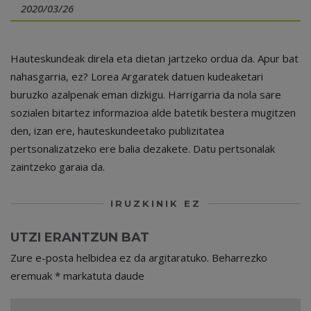
2020/03/26
Hauteskundeak direla eta dietan jartzeko ordua da. Apur bat
nahasgarria, ez? Lorea Argaratek datuen kudeaketari
buruzko azalpenak eman dizkigu. Harrigarria da nola sare
sozialen bitartez informazioa alde batetik bestera mugitzen
den, izan ere, hauteskundeetako publizitatea
pertsonalizatzeko ere balia dezakete. Datu pertsonalak
zaintzeko garaia da.
IRUZKINIK EZ
UTZI ERANTZUN BAT
Zure e-posta helbidea ez da argitaratuko.
Beharrezko
eremuak
*
markatuta daude