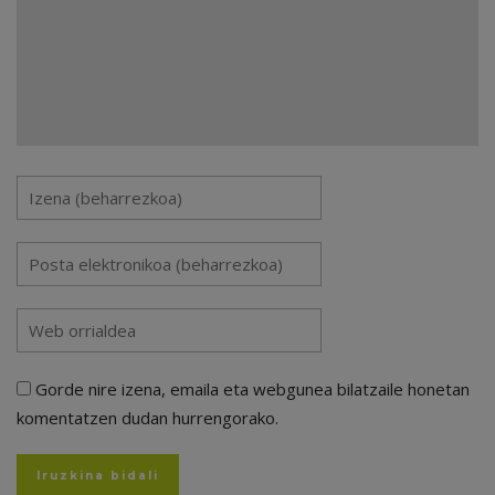
Gorde nire izena, emaila eta webgunea bilatzaile honetan
komentatzen dudan hurrengorako.