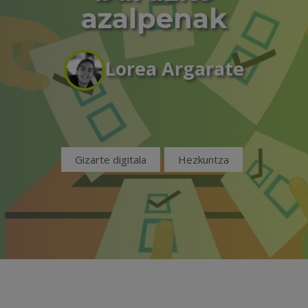
azalpenak
Lorea Argarate
Gizarte digitala
Hezkuntza