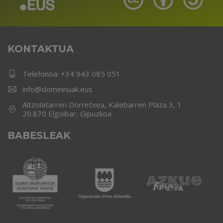
KONTAKTUA
Telefonoa:
+34 943 085 051
info@domeinuak.eus
Altzolatarren Dorretxea, Kalebarren Plaza 3, 1
20.870 Elgoibar, Gipuzkoa
BABESLEAK