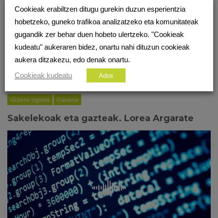
Cookieak erabiltzen ditugu gurekin duzun esperientzia
hobetzeko, guneko trafikoa analizatzeko eta komunitateak
gugandik zer behar duen hobeto ulertzeko. "Cookieak
kudeatu" aukeraren bidez, onartu nahi dituzun cookieak
aukera ditzakezu, edo denak onartu.
Cookieak kudeatu
Ados
Gizarte digitala
Osasuna
Sakelekoak eta gazteak. Lorea Argarate