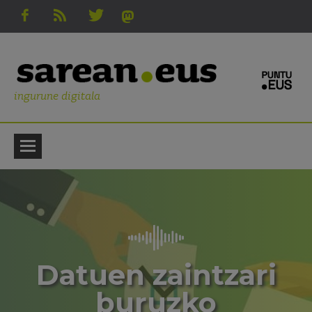
ingurune digitala
Datuen zaintzari
buruzko