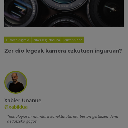
Gizarte digitala
Zibersegurtasuna
Zuzenbidea
Zer dio legeak kamera ezkutuen inguruan?
Xabier Unanue
@xabildua
Teknologiaren mundura konektatuta, eta bertan gertatzen dena
hedatzeko gogoz