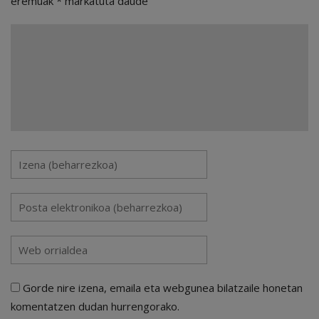
eremuak
*
markatuta daude
Gorde nire izena, emaila eta webgunea bilatzaile honetan
komentatzen dudan hurrengorako.