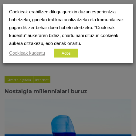
Cookieak erabiltzen ditugu gurekin duzun esperientzia
hobetzeko, guneko trafikoa analizatzeko eta komunitateak
gugandik zer behar duen hobeto ulertzeko. "Cookieak
kudeatu" aukeraren bidez, onartu nahi dituzun cookieak
aukera ditzakezu, edo denak onartu.
Cookieak kudeatu
Ados
Gizarte digitala
Internet
Nostalgia millennialari buruz