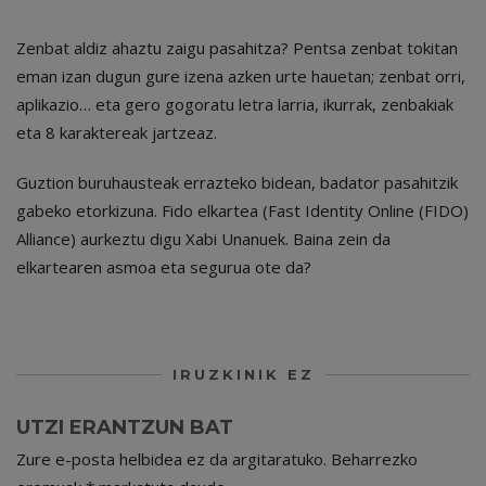
Zenbat aldiz ahaztu zaigu pasahitza? Pentsa zenbat tokitan
eman izan dugun gure izena azken urte hauetan; zenbat orri,
aplikazio… eta gero gogoratu letra larria, ikurrak, zenbakiak
eta 8 karaktereak jartzeaz.
Guztion buruhausteak errazteko bidean, badator pasahitzik
gabeko etorkizuna. Fido elkartea (Fast Identity Online (FIDO)
Alliance) aurkeztu digu Xabi Unanuek. Baina zein da
elkartearen asmoa eta segurua ote da?
IRUZKINIK EZ
UTZI ERANTZUN BAT
Zure e-posta helbidea ez da argitaratuko.
Beharrezko