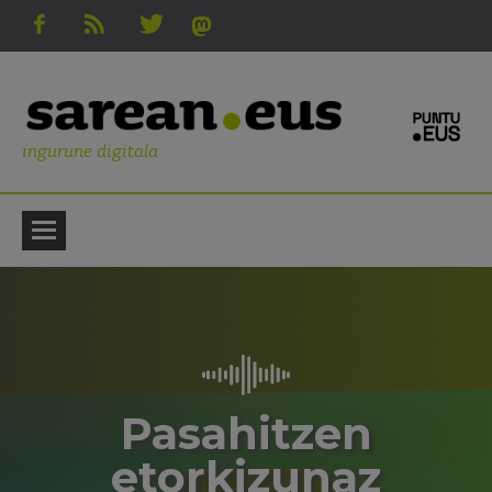
ingurune digitala
Pasahitzen
etorkizunaz