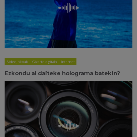
Bideojokoak
Gizarte digitala
Internet
Ezkondu al daiteke holograma batekin?