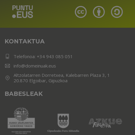
KONTAKTUA
Telefonoa:
+34 943 085 051
info@domeinuak.eus
Altzolatarren Dorretxea, Kalebarren Plaza 3, 1
20.870 Elgoibar, Gipuzkoa
BABESLEAK