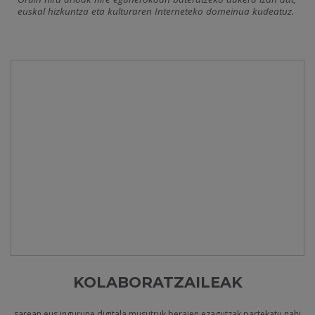
euskal hizkuntza eta kulturaren Interneteko domeinua kudeatuz.
KOLABORATZAILEAK
sarean.eus ingurune digitala musutruk beraien ezagutzak partekatu nahi