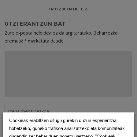
IRUZKINIK EZ
UTZI ERANTZUN BAT
Zure e-posta helbidea ez da argitaratuko.
Beharrezko
eremuak
*
markatuta daude
Cookieak erabiltzen ditugu gurekin duzun esperientzia
hobetzeko, guneko trafikoa analizatzeko eta komunitateak
gugandik zer behar duen hobeto ulertzeko. "Cookieak