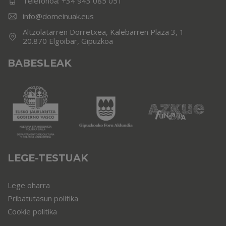
Telefonoa:
+34 943 085 051
info@domeinuak.eus
Altzolatarren Dorretxea, Kalebarren Plaza 3, 1
20.870 Elgoibar, Gipuzkoa
BABESLEAK
LEGE-TESTUAK
Lege oharra
Pribatutasun politika
Cookie politika