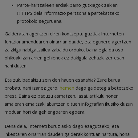
Parte-hartzaileen erdiak baino gutxiagok zekien
HTTPS dela informazio pertsonala partekatzeko
protokolo seguruena.
Galderatan agertzen diren kontzeptu guztiak Interneten
funtzionamenduaren oinarrian daude, eta egunero agertzen
zaizkigu nabigatzailea zabaldu orduko, baina egia da oso
ohikoak izan arren gehienok ez dakigula zehazki zer esan
nahi duten.
Eta zuk, badakizu zein den hauen esanahia? Zure burua
probatu nahi izanez gero,
hemen
dago galdetegia betetzeko
prest. Baina ez baduzu asmatzen, lasai, artikulu honen
amaieran emaitzak laburtzen dituen infografian ikusiko duzun
moduan hori da gehiengoaren egoera.
Dena dela, Interneti buruz asko dago ezagutzeko, eta
inkestaren oinarrian dauden galderak kontuan hartuta, hona