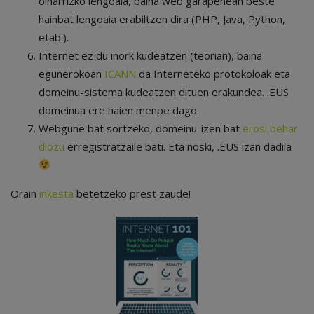
oinarrizko lengoaia, baina web garapenean beste
hainbat lengoaia erabiltzen dira (PHP, Java, Python,
etab.).
Internet ez du inork kudeatzen (teorian), baina
egunerokoan
ICANN
da Interneteko protokoloak eta
domeinu-sistema kudeatzen dituen erakundea. .EUS
domeinua ere haien menpe dago.
Webgune bat sortzeko, domeinu-izen bat
erosi behar
diozu
erregistratzaile bati. Eta noski, .EUS izan dadila
Orain
inkesta
betetzeko prest zaude!