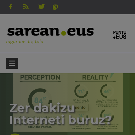
ingurune digitala
Zer dakizu
Interneti buruz?