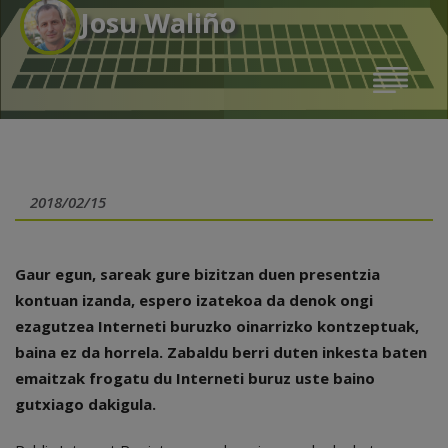
Josu Waliño
2018/02/15
Gaur egun, sareak gure bizitzan duen presentzia
kontuan izanda, espero izatekoa da denok ongi
ezagutzea Interneti buruzko oinarrizko kontzeptuak,
baina ez da horrela. Zabaldu berri duten inkesta baten
emaitzak frogatu du Interneti buruz uste baino
gutxiago dakigula.