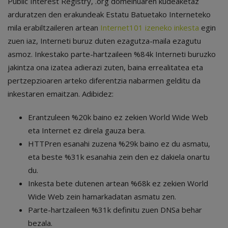
Public Interest Registry, .org domeinuaren kudeaketaz
arduratzen den erakundeak Estatu Batuetako Interneteko
mila erabiltzaileren artean
Internet101 izeneko inkesta
egin
zuen iaz, Interneti buruz duten ezagutza-maila ezagutu
asmoz. Inkestako parte-hartzaileen %84k Interneti buruzko
jakintza ona izatea adierazi zuten, baina errealitatea eta
pertzepzioaren arteko diferentzia nabarmen gelditu da
inkestaren emaitzan. Adibidez:
Erantzuleen %20k baino ez zekien World Wide Web
eta Internet ez direla gauza bera.
HTTPren esanahi zuzena %29k baino ez du asmatu,
eta beste %31k esanahia zein den ez dakiela onartu
du.
Inkesta bete dutenen artean %68k ez zekien World
Wide Web zein hamarkadatan asmatu zen.
Parte-hartzaileen %31k definitu zuen DNSa behar
bezala.