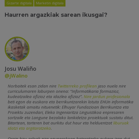
Gizarte digitala
Marketin digitala
Haurren argazkiak sarean ikusgai?
Josu Waliño
@jWalino
Norbaitek esan zidan nire
Twitterreko profilean
jaso nuela nire
curriculumaren laburpen onena: “Informatikaria formazioz,
kudeatzailea ofizioz eta idazlea afizioz”.
Nire jardun profesionala
beti egon da euskara eta berrikuntzarekin lotuta EHUn informatika
ikasketak amaitu nituenetik: Elhuyar Fundazioan Berrikuntza eta
Proiektu zuzendari, Eleka Ingeniaritza Linguistikoa enpresaren
sortzaile eta Langune bezalako lankidetza proiektuak sustatu ditut.
Bitartean, tarteren bat aurkitu dut haur eta helduentzat
liburuak
idatzi eta argitaratzeko
.
Orain hiru arloak nire egunerokoan bateratzeko aukera izan dut,