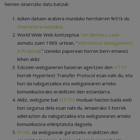
hemen oinarrizko datu batzuk:
Azken datuen arabera munduko herritarren %51k du
Internetera sarbidea
.
World Wide Web kontzeptua
Tim Berners-Leek
asmatu zuen 1989. urtean, “
Information Management:
A Proposal
.” izeneko paperean horren berri emanez
lehen aldiz.
Edozein webguneren hasieran agertzen den
HTTP
horrek Hypertext Transfer Protocol esan nahi du, eta
hori da nabigatzailea eta webgunearen arteko
komunikaziorako erabiltzen den estandarra.
Aldiz, webgune bat
HTTPS
moduan hasten bada web
hori segurua dela esan nahi du. Amaierako S horrek
adierazten du nabigatzailea eta webgunearen arteko
komunikazioa enkriptatuta dagoela.
HTML
da webguneak garatzeko erabiltzen den