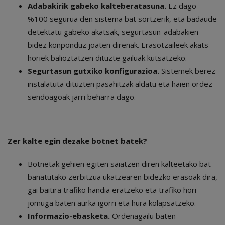
Adabakirik gabeko kalteberatasuna.
Ez dago
%100 segurua den sistema bat sortzerik, eta badaude
detektatu gabeko akatsak, segurtasun-adabakien
bidez konponduz joaten direnak. Erasotzaileek akats
horiek balioztatzen dituzte gailuak kutsatzeko.
Segurtasun gutxiko konfigurazioa.
Sistemek berez
instalatuta dituzten pasahitzak aldatu eta haien ordez
sendoagoak jarri beharra dago.
Zer kalte egin dezake botnet batek?
Botnetak gehien egiten saiatzen diren kalteetako bat
banatutako zerbitzua ukatzearen bidezko erasoak dira,
gai baitira trafiko handia eratzeko eta trafiko hori
jomuga baten aurka igorri eta hura kolapsatzeko.
Informazio-ebasketa.
Ordenagailu baten