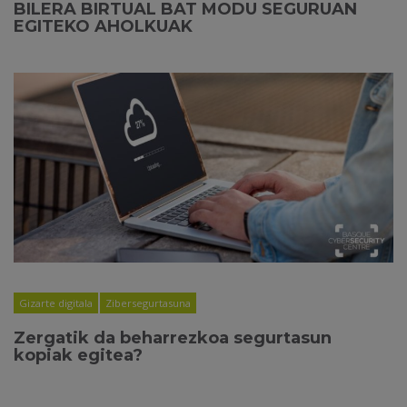
BILERA BIRTUAL BAT MODU SEGURUAN
EGITEKO AHOLKUAK
Gizarte digitala
Zibersegurtasuna
Zergatik da beharrezkoa segurtasun
kopiak egitea?