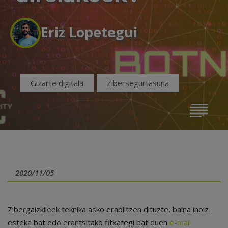
Eriz Lopetegui
Gizarte digitala
Zibersegurtasuna
2020/11/05
Zibergaizkileek teknika asko erabiltzen dituzte, baina inoiz
esteka bat edo erantsitako fitxategi bat duen
e-mail