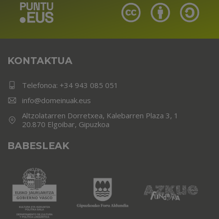
KONTAKTUA
Telefonoa:
+34 943 085 051
info@domeinuak.eus
Altzolatarren Dorretxea, Kalebarren Plaza 3, 1
20.870 Elgoibar, Gipuzkoa
BABESLEAK