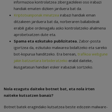
informazioa kontrolatzea zibergaizkileei oso irabazi
handiak ematen dizkien jarduera bat da.
Kriptotxanponak minatzea
irabazi handiak eman
ditzakeen jarduera bat da, norberaren baliabideak
erabili gabe ordenagailu asko kontrolatzeko ahalmena
aprobetxatzen dute eta.
Spama eta ezkutuko publizitatea.
Zabor-posta
igortzea da, ezkutuko malwarea bidaltzeko eta sareko
bot-kopurua handitzeko. Era berean,
trafikoa webgune
jakin batzuetara birbideratzeko
erabil daiteke,
ikusgaitasun handiari esker irabaziak sortzeko.
Nola ezagutu daiteke botnet bat, eta nola irten
naiteke kutsatzen banaiz?
Botnet batek eragindako kutsatzea beste edozein malware-