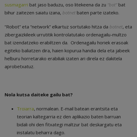
susmagarri
bat jaso baduzu, oso litekeena da zu
“bot”
bat
bihur zaitezen saiatu izana,
botnet
baten parte izateko.
“Robot” eta “network” elkartuz sortutako hitza da
botnet
, eta
zibergaizkileek urrutitik kontrolatutako ordenagailu-multzo
bat izendatzeko erabiltzen da. Ordenagailu horiek erasoak
egiteko baliatzen dira, haien kopurua handia dela eta jabeek
helburu horretarako erabiliak izaten ari direla ez dakitela
aprobetxatuz.
Nola kutsa daiteke gailu bat?
Troiarra
, normalean. E-mail batean erantsita eta
teorian kaltegarria ez den aplikazio baten barruan
bidali ohi den fitxategi maltzur bat deskargatu eta
instalatu beharra dago.