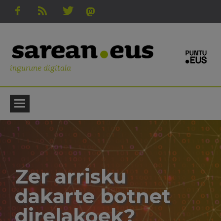
ingurune digitala
Zer arrisku
dakarte botnet
direlakoek?