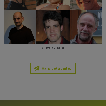
Guztiak ikusi
Harpidetu zaitez