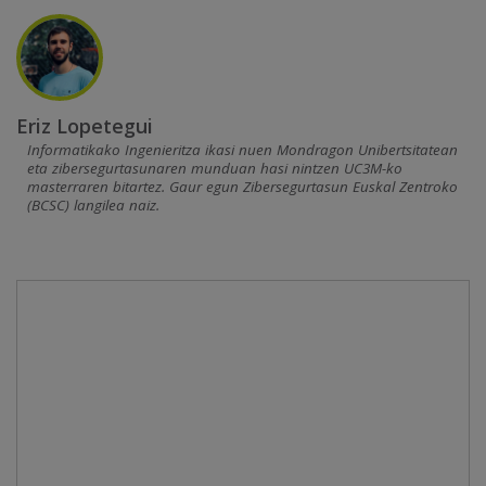
Eriz Lopetegui
Informatikako Ingenieritza ikasi nuen Mondragon Unibertsitatean
eta zibersegurtasunaren munduan hasi nintzen UC3M-ko
masterraren bitartez. Gaur egun Zibersegurtasun Euskal Zentroko
(BCSC) langilea naiz.