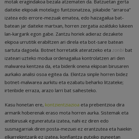
motak eragindakoa bezala atzematen da. Batzuetan gerta
daiteke ekipoak motelago funtzionatzea, jokabide “arraroa”
izatea edo errore-mezuak ematea, edo haizagailua bat-
batean jar daiteke martxan, horren zergatia azalduko lukeen
lan-kargarik egon gabe. Zantzu horiek adieraz dezakete
ekipoa urrutitik erabiltzen ari direla eta bot-sare batean
sartuta dagoela. Botnet horretatik ateratzeko eta
zonbi
bat
izateari uzteko modua ordenagailua kontrolatzen ari den
malwarea kentzea da, eta biderik onena ekipoan birusaren
aurkako analisi osoa egitea da. Ekintza sinple horren bidez
botnet-malwarea aurkitu eta ezabatu beharko litzateke;
irtenbide erraza, arazo larri bat saihesteko.
Kasu honetan ere,
kontzientziazioa
eta prebentzioa dira
armarik hoberenak eraso mota horren aurka. Sistemak eta
antibirusak eguneratuta izatea, nahi ez diren edo
susmagarriak diren posta-mezuei ez erantzutea eta haiekin
elkarrekintzarik ez izatea, konfiantza gutxiko guneetan