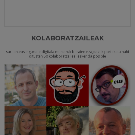
KOLABORATZAILEAK
sarean.eus ingurune digitala musutruk beraien ezagutzak partekatu nahi
dituzten 50 kolaboratzaileei esker da posible