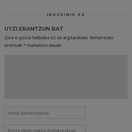
IRUZKINIK EZ
UTZI ERANTZUN BAT
Zure e-posta helbidea ez da argitaratuko.
Beharrezko
eremuak
*
markatuta daude