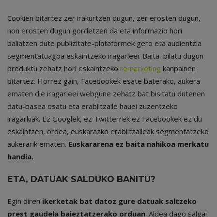
Cookien bitartez zer irakurtzen dugun, zer erosten dugun,
non erosten dugun gordetzen da eta informazio hori
baliatzen dute publizitate-plataformek gero eta audientzia
segmentatuagoa eskaintzeko iragarleei. Baita, bilatu dugun
produktu zehatz hori eskaintzeko
remarketing
kanpainen
bitartez. Horrez gain, Facebookek esate baterako, aukera
ematen die iragarleei webgune zehatz bat bisitatu dutenen
datu-basea osatu eta erabiltzaile hauei zuzentzeko
iragarkiak. Ez Googlek, ez Twitterrek ez Facebookek ez du
eskaintzen, ordea, euskarazko erabiltzaileak segmentatzeko
aukerarik ematen.
Euskararena ez baita nahikoa merkatu
handia.
ETA, DATUAK SALDUKO BANITU?
Egin diren
ikerketak bat datoz gure datuak saltzeko
prest gaudela baieztatzerako orduan
. Aldea dago salgai