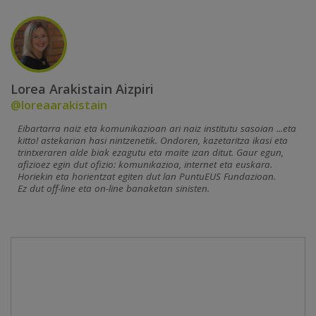
Lorea Arakistain Aizpiri
@loreaarakistain
Eibartarra naiz eta komunikazioan ari naiz institutu sasoian ...eta
kitto! astekarian hasi nintzenetik. Ondoren, kazetaritza ikasi eta
trintxeraren alde biak ezagutu eta maite izan ditut. Gaur egun,
afizioez egin dut ofizio: komunikazioa, internet eta euskara.
Horiekin eta horientzat egiten dut lan PuntuEUS Fundazioan.
Ez dut off-line eta on-line banaketan sinisten.