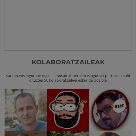
KOLABORATZAILEAK
sarean.eus ingurune digitala musutruk beraien ezagutzak partekatu nahi
dituzten 50 kolaboratzaileei esker da posible