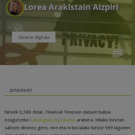
Lorea Arakistain Aizpiri
Gizarte digitala
2016/05/01
Nireek 0,386 dolar, Financial Timesen datuen balioa
ezagutzeko
kalkulagailu digitalaren
arabera. Milako lotetan
saltzen direnez gero, nire eta ni bezalako beste 999 lagunen