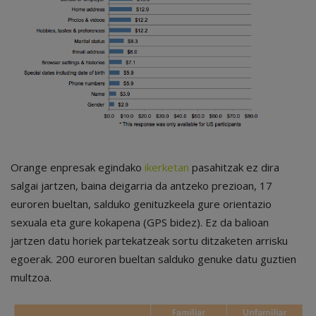
Orange enpresak egindako
ikerketan
pasahitzak ez dira
salgai jartzen, baina deigarria da antzeko prezioan, 17
euroren bueltan, salduko genituzkeela gure orientazio
sexuala eta gure kokapena (GPS bidez). Ez da balioan
jartzen datu horiek partekatzeak sortu ditzaketen arrisku
egoerak. 200 euroren bueltan salduko genuke datu guztien
multzoa.