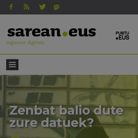
ingurune digitala
Zenbat balio dute
zure datuek?