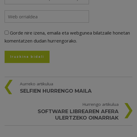
Gorde nire izena, emaila eta webgunea bilatzaile honetan
komentatzen dudan hurrengorako.
Aurreko artikulua
SELFIEN HURRENGO MAILA
Hurrengo artikulua
SOFTWARE LIBREAREN AFERA
ULERTZEKO OINARRIAK