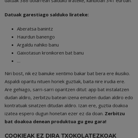
datuak 386 dolarrean salduko lirateke, kanbioan 341 euroan.
Datuak garestiago salduko lirateke:
Aberatsa banintz
Haurdun banengo
Argaldu nahiko banu
Gaixotasun kronikoren bat banu
…
Niri bost, nik ez bainuke xentimo bakar bat bera ere ikusiko.
Aspaldi oparitu nituen horiek guztiak, baita nire irudia ere.
Are gehiago, sarri-sarri oparitzen ditut: app bat instalatzen
dudan aldiro, zerbitzu batean izena ematen dudan aldiro edo
kontratuak sinatzen ditudan aldiro. Izan ere, guztia doakoa
izatea espero dugun honetan ezer ez da doan.
Zerbitzu
bat doakoa denean produktua gu geu gara!
COOKIEAK EZ DIRA TXOKOLATEZKOAK