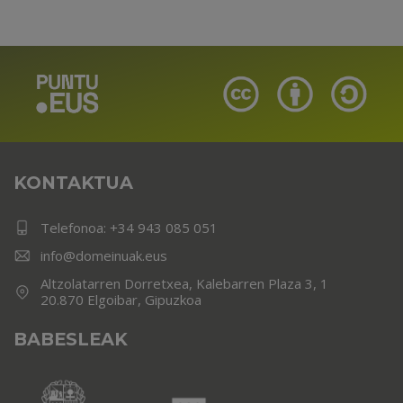
KONTAKTUA
Telefonoa:
+34 943 085 051
info@domeinuak.eus
Altzolatarren Dorretxea, Kalebarren Plaza 3, 1
20.870 Elgoibar, Gipuzkoa
BABESLEAK