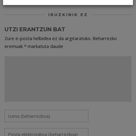
IRUZKINIK EZ
UTZI ERANTZUN BAT
Zure e-posta helbidea ez da argitaratuko.
Beharrezko
eremuak
*
markatuta daude