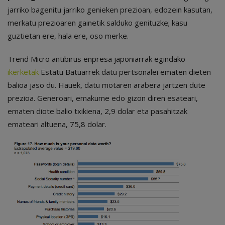
jarriko bagenitu jarriko genieken prezioan, edozein kasutan,
merkatu prezioaren gainetik salduko genituzke; kasu
guztietan ere, hala ere, oso merke.
Trend Micro antibirus enpresa japoniarrak egindako
ikerketak
Estatu Batuarrek datu pertsonalei ematen dieten
balioa jaso du. Hauek, datu motaren arabera jartzen dute
prezioa. Generoari, emakume edo gizon diren esateari,
ematen diote balio txikiena, 2,9 dolar eta pasahitzak
emateari altuena, 75,8 dolar.