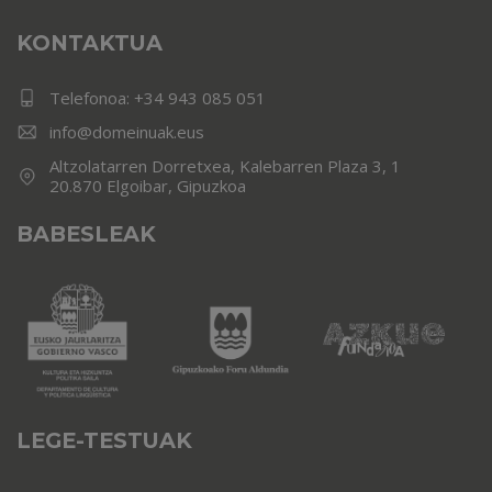
KONTAKTUA
Telefonoa:
+34 943 085 051
info@domeinuak.eus
Altzolatarren Dorretxea, Kalebarren Plaza 3, 1
20.870 Elgoibar, Gipuzkoa
BABESLEAK
LEGE-TESTUAK