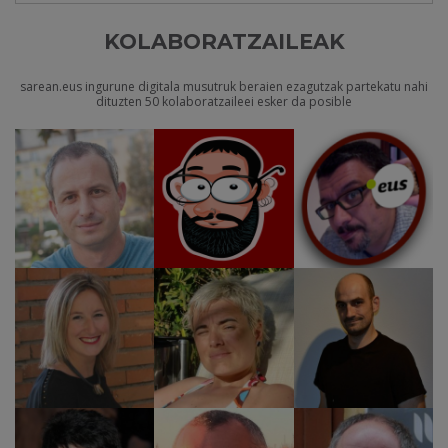
KOLABORATZAILEAK
sarean.eus ingurune digitala musutruk beraien ezagutzak partekatu nahi
dituzten 50 kolaboratzaileei esker da posible