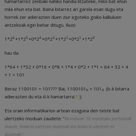
hamartarrez zenbaki nahiko handia litzateke, miloi bat ehun
mila ehun eta bat. Baina bitarrez ari garela esan dugu eta
horrek zer adierazten duen ziur egoteko goiko kalkuluen
antzekoak egin behar ditugu. Ikusi:
6
5
4
3
2
1
0
1*2
+1*2
+0*2
+0*2
+1*2
+0*2
+1*2
hau da:
1*64 + 1*32 + 0*16 + 0*8 + 1*4 + 0*2 + 1*1 = 64 + 32 + 4
+ 1 = 101
Beraz 1100101 = 101??? Bai, 1100101
= 101
(b-k bitarra
b
d
adierazten du eta d-k hamartarra
[1]
).
Eta orain informatikarion artean ezaguna den txiste bat
ulertzeko moduan zaudete: “
Munduan 10 motatako pertsonak
daude, bitarra ulertzen dutenak eta bitarra ulertzen ez
dutenak”.