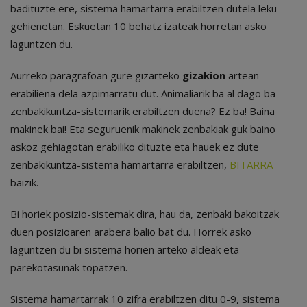
badituzte ere, sistema hamartarra erabiltzen dutela leku
gehienetan. Eskuetan 10 behatz izateak horretan asko
laguntzen du.
Aurreko paragrafoan gure gizarteko
gizakion
artean
erabiliena dela azpimarratu dut. Animaliarik ba al dago ba
zenbakikuntza-sistemarik erabiltzen duena? Ez ba! Baina
makinek bai! Eta seguruenik makinek zenbakiak guk baino
askoz gehiagotan erabiliko dituzte eta hauek ez dute
zenbakikuntza-sistema hamartarra erabiltzen,
BITARRA
baizik.
Bi horiek posizio-sistemak dira, hau da, zenbaki bakoitzak
duen posizioaren arabera balio bat du. Horrek asko
laguntzen du bi sistema horien arteko aldeak eta
parekotasunak topatzen.
Sistema hamartarrak 10 zifra erabiltzen ditu 0-9, sistema