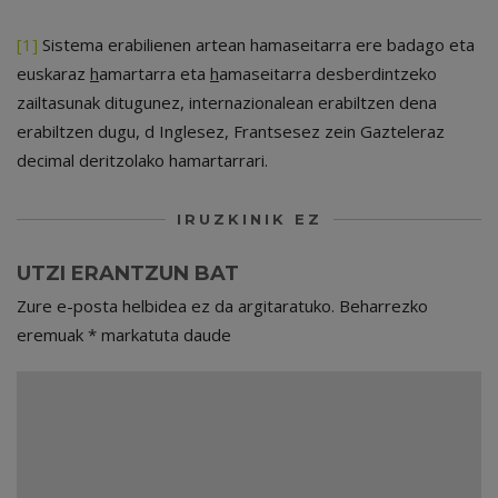
[1]
Sistema erabilienen artean hamaseitarra ere badago eta
euskaraz
h
amartarra eta
h
amaseitarra desberdintzeko
zailtasunak ditugunez, internazionalean erabiltzen dena
erabiltzen dugu, d Inglesez, Frantsesez zein Gazteleraz
decimal deritzolako hamartarrari.
IRUZKINIK EZ
UTZI ERANTZUN BAT
Zure e-posta helbidea ez da argitaratuko.
Beharrezko
eremuak
*
markatuta daude