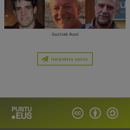
Guztiak ikusi
Harpidetu zaitez