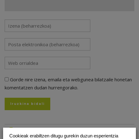
Gorde nire izena, emaila eta webgunea bilatzaile honetan
komentatzen dudan hurrengorako.
Aurreko artikulua
Cookieak erabiltzen ditugu gurekin duzun esperientzia
TAILS, PRIBATUTASUNA MANTENTZEN