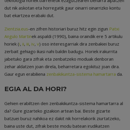
teknologia horiek barrenetik ezagutzearen beharra aipatzen
dut nik askotan eta horregatik gaur oinarri oinarrizko kontu
bat ekartzea erabaki dut.
Zientzia.eus
-en zifren historiari buruz hitz egin zigun
Patxi
Angulo Martin
ek aspaldi (1990), baina oraindik ere 5 artikulu
horiek (
i
,
ii
,
iii
,
iv
,
v
) oso interesgarriak dira zenbakiei buruz
zerbait gehiago ikasi nahi baldin badugu. Horiek irakurrita
jabetuko gara zifrak eta zenbatzeko moduak denboran
zehar aldatzen joan direla, beharretara egokituz joan dira.
Gaur egun erabiliena
zenbakikuntza-sistema
hamartarra
da.
EGIA AL DA HORI?
Gehien erabiltzen den zenbakikuntza-sistema hamartarra al
da? Gure gizarteko gizakion artean bai. Beste gizarte
batzuei buruz nahikoa ez dakit nik horrelakorik ziurtatzeko,
baina uste dut, zifrak beste modu batean irudikatzen