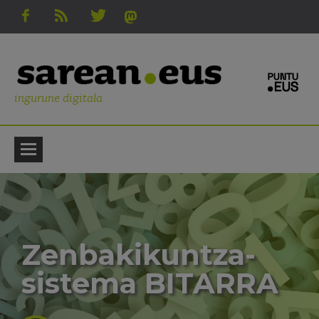
ingurune digitala
Zenbakikuntza-
sistema BITARRA