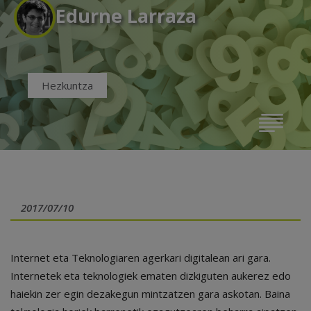
Edurne Larraza
Hezkuntza
2017/07/10
Internet eta Teknologiaren agerkari digitalean ari gara.
Internetek eta teknologiek ematen dizkiguten aukerez edo
haiekin zer egin dezakegun mintzatzen gara askotan. Baina