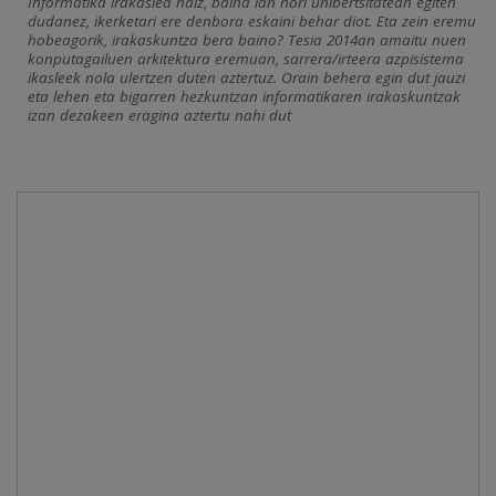
Informatika irakaslea naiz, baina lan hori unibertsitatean egiten
dudanez, ikerketari ere denbora eskaini behar diot. Eta zein eremu
hobeagorik, irakaskuntza bera baino? Tesia 2014an amaitu nuen
konputagailuen arkitektura eremuan, sarrera/irteera azpisistema
ikasleek nola ulertzen duten aztertuz. Orain behera egin dut jauzi
eta lehen eta bigarren hezkuntzan informatikaren irakaskuntzak
izan dezakeen eragina aztertu nahi dut