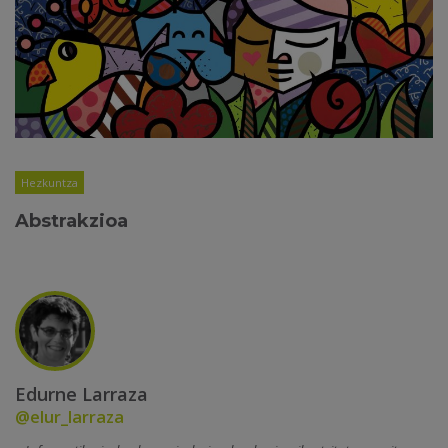
Hezkuntza
Abstrakzioa
Edurne Larraza
@elur_larraza