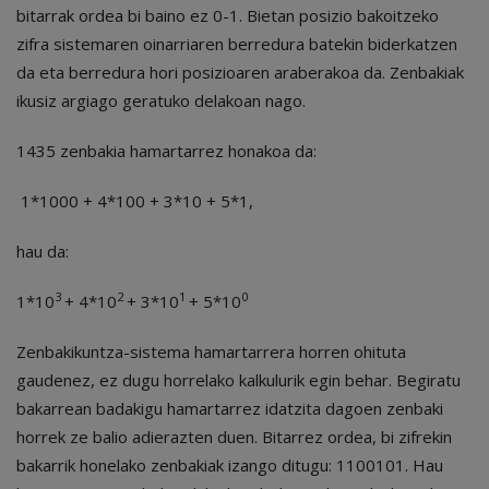
bitarrak ordea bi baino ez 0-1. Bietan posizio bakoitzeko
zifra sistemaren oinarriaren berredura batekin biderkatzen
da eta berredura hori posizioaren araberakoa da. Zenbakiak
ikusiz argiago geratuko delakoan nago.
1435 zenbakia hamartarrez honakoa da:
1*1000 + 4*100 + 3*10 + 5*1,
hau da:
3
2
1
0
1*10
+ 4*10
+ 3*10
+ 5*10
Zenbakikuntza-sistema hamartarrera horren ohituta
gaudenez, ez dugu horrelako kalkulurik egin behar. Begiratu
bakarrean badakigu hamartarrez idatzita dagoen zenbaki
horrek ze balio adierazten duen. Bitarrez ordea, bi zifrekin
bakarrik honelako zenbakiak izango ditugu: 1100101. Hau