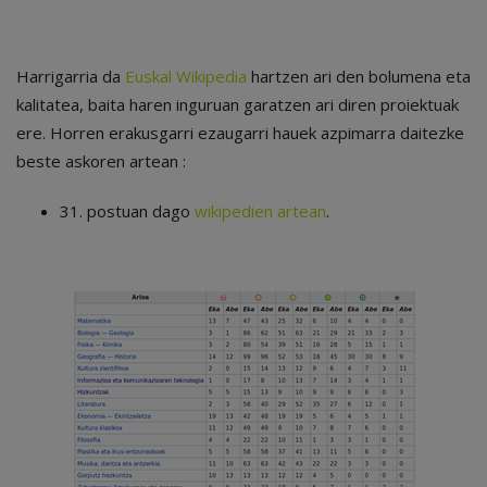
Harrigarria da
Euskal Wikipedia
hartzen ari den bolumena eta
kalitatea, baita haren inguruan garatzen ari diren proiektuak
ere. Horren erakusgarri ezaugarri hauek azpimarra daitezke
beste askoren artean :
31. postuan dago
wikipedien artean
.