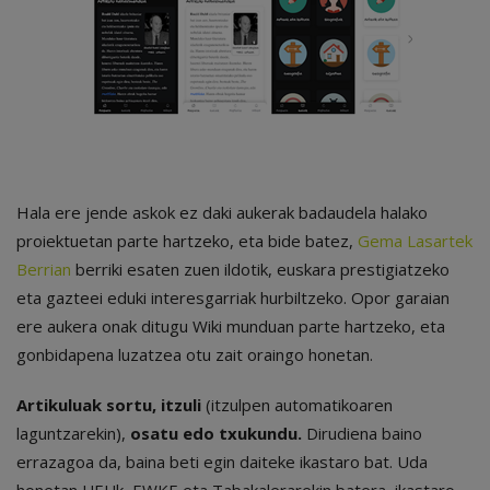
Hala ere jende askok ez daki aukerak badaudela halako
proiektuetan parte hartzeko, eta bide batez,
Gema
Lasartek
Berrian
berriki esaten zuen ildotik, euskara prestigiatzeko
eta gazteei eduki interesgarriak hurbiltzeko. Opor garaian
ere aukera onak ditugu Wiki munduan parte hartzeko, eta
gonbidapena luzatzea otu zait oraingo honetan.
Artikuluak sortu, itzuli
(itzulpen automatikoaren
laguntzarekin),
osatu edo txukundu.
Dirudiena baino
errazagoa da, baina beti egin daiteke ikastaro bat. Uda
honetan UEUk, EWKE eta Tabakalerarekin batera, ikastaro