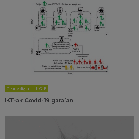
Gizarte digitala
I+G+B
IKT-ak Covid-19 garaian