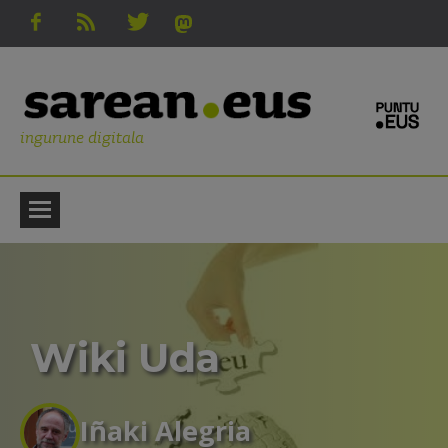
ingurune digitala
Wiki Uda
Iñaki Alegria