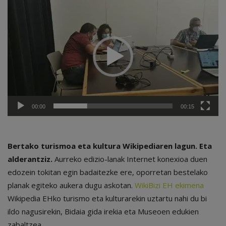
Bideo
erreproduzigailua
00:00
00:15
Bertako turismoa eta kultura Wikipediaren lagun. Eta
alderantziz.
Aurreko edizio-lanak Internet konexioa duen
edozein tokitan egin badaitezke ere, oporretan bestelako
planak egiteko aukera dugu askotan.
WikiBizi EH ekimena
Wikipedia EHko turismo eta kulturarekin uztartu nahi du bi
ildo nagusirekin, Bidaia gida irekia eta Museoen edukien
zabaltzea.