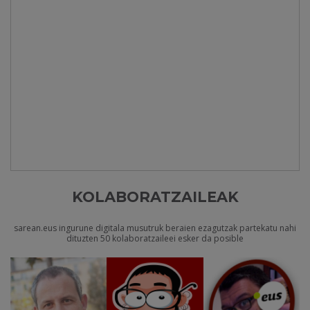
KOLABORATZAILEAK
sarean.eus ingurune digitala musutruk beraien ezagutzak partekatu nahi
dituzten 50 kolaboratzaileei esker da posible