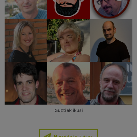
Guztiak ikusi
Harpidetu zaitez