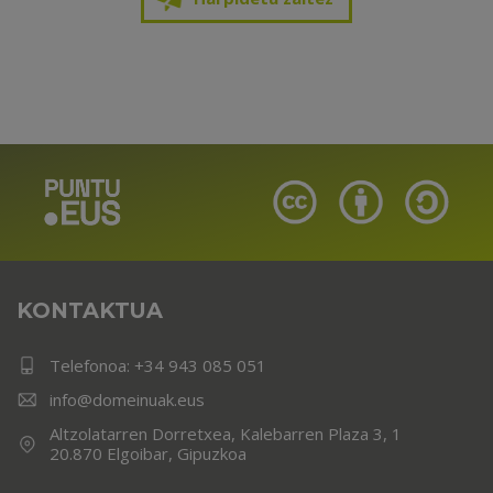
KONTAKTUA
Telefonoa:
+34 943 085 051
info@domeinuak.eus
Altzolatarren Dorretxea, Kalebarren Plaza 3, 1
20.870 Elgoibar, Gipuzkoa