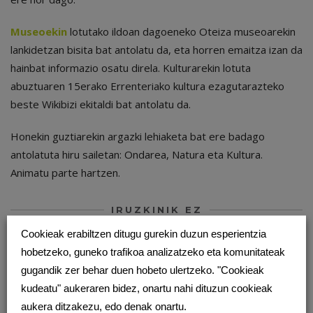
Museoekin
lotutako ildoan dagoeneko Oteiza museoarekin
lankidetzan bisita bat antolatu da, eta horren emaitza izan da
hainbat informazio osatu direla. Kulturarekin lotuta
abuztuaren 15erako Errenteriako kultura ezagutarazteko
beste Wikibizi ekitaldi bat antolatu da.
Honekin guztiarekin argazki lehiaketa bat ere badago
antolatuta hiru sailetan: Ondarea, Natura eta Kultura.
Animatu parte hartzen.
IRUZKINIK EZ
Cookieak erabiltzen ditugu gurekin duzun esperientzia
UTZI ERANTZUN BAT
hobetzeko, guneko trafikoa analizatzeko eta komunitateak
Zure e-posta helbidea ez da argitaratuko.
Beharrezko
gugandik zer behar duen hobeto ulertzeko. "Cookieak
eremuak
*
markatuta daude
kudeatu" aukeraren bidez, onartu nahi dituzun cookieak
aukera ditzakezu, edo denak onartu.