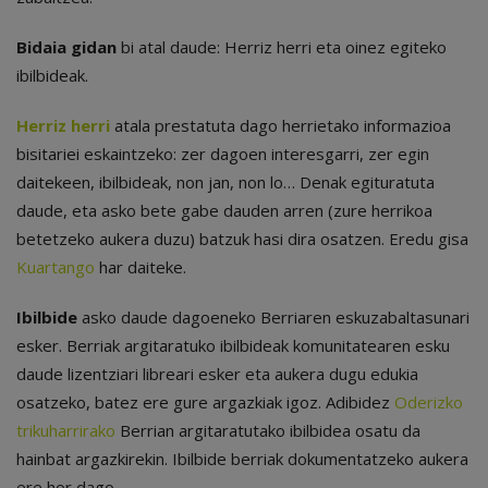
Bidaia gidan
bi atal daude: Herriz herri eta oinez egiteko
ibilbideak.
Herriz herri
atala prestatuta dago herrietako informazioa
bisitariei eskaintzeko: zer dagoen interesgarri, zer egin
daitekeen, ibilbideak, non jan, non lo… Denak egituratuta
daude, eta asko bete gabe dauden arren (zure herrikoa
betetzeko aukera duzu) batzuk hasi dira osatzen. Eredu gisa
Kuartango
har daiteke.
Ibilbide
asko daude dagoeneko Berriaren eskuzabaltasunari
esker. Berriak argitaratuko ibilbideak komunitatearen esku
daude lizentziari libreari esker eta aukera dugu edukia
osatzeko, batez ere gure argazkiak igoz. Adibidez
Oderizko
trikuharrirako
Berrian argitaratutako ibilbidea osatu da
hainbat argazkirekin. Ibilbide berriak dokumentatzeko aukera
ere hor dago.