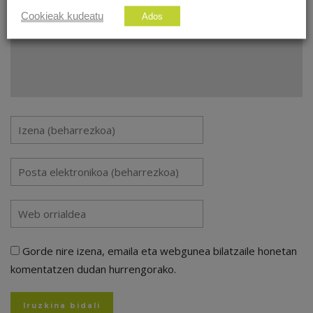
Cookieak kudeatu
Ados
Gorde nire izena, emaila eta webgunea bilatzaile honetan
komentatzen dudan hurrengorako.