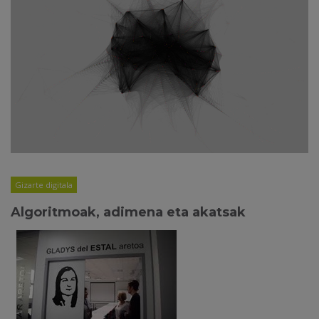
Gizarte digitala
Algoritmoak, adimena eta akatsak