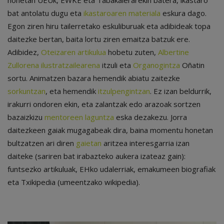
bat antolatu dugu eta
ikastaroaren materiala
eskura dago.
Egon ziren hiru tailerretako eskuliburuak eta adibideak topa
daitezke bertan, baita lortu ziren emaitza batzuk ere.
Adibidez,
Oteizaren
artikulua
hobetu zuten,
Albertine
Zullorena ilustratzailearena
itzuli eta
Organogintza
Oñatin
sortu. Animatzen bazara hemendik abiatu zaitezke
sorkuntzan
, eta hemendik
itzulpengintzan
. Ez izan beldurrik,
irakurri ondoren ekin, eta zalantzak edo arazoak sortzen
bazaizkizu
mentoreen laguntza
eska dezakezu. Jorra
daitezkeen gaiak mugagabeak dira, baina momentu honetan
bultzatzen ari diren
gaietan
aritzea interesgarria izan
daiteke (sariren bat irabazteko aukera izateaz gain):
funtsezko artikuluak, EHko udalerriak, emakumeen biografiak
eta Txikipedia (umeentzako wikipedia).