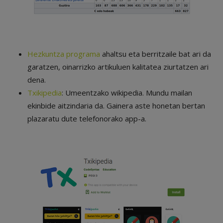
Hezkuntza programa
ahaltsu eta berritzaile bat ari da
garatzen, oinarrizko artikuluen kalitatea ziurtatzen ari
dena.
Txikipedia
: Umeentzako wikipedia. Mundu mailan
ekinbide aitzindaria da. Gainera aste honetan bertan
plazaratu dute telefonorako app-a.