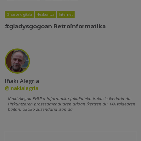
Gizarte digitala
Hezkuntza
Internet
#gladysgogoan Retroinformatika
Iñaki Alegria
@inakialegria
Iñaki Alegria EHUko Informatika fakultateko irakasle-ikerlaria da.
Hizkuntzaren prozesamenduaren arloan ikertzen du, IXA taldearen
baitan. UEUko zuzendaria izan da.