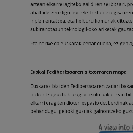
artean elkarreragiteko gai diren zerbitzari, p
ahalbidetzen digu horrek? Instantzia gisa ize
inplementatzea, eta helburu komunak dituzte
subiranotasun teknologikoko ariketak gauzat
Eta horixe da euskarak behar duena, ez gehia
Euskal Fedibertsoaren altxorraren mapa
Euskaraz bizi den Fedibertsoaren zatiari bak
hizkuntza guztiak blog artikulu bakarrean bilt
elkarri eragiten dioten espazio desberdinak a
behar dugu, geltoki guztiak gainontzeko guzt