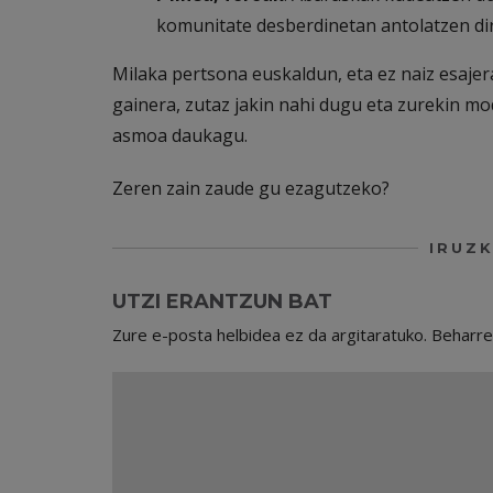
komunitate desberdinetan antolatzen di
Milaka pertsona euskaldun, eta ez naiz esajer
gainera, zutaz jakin nahi dugu eta zurekin 
asmoa daukagu.
Zeren zain zaude gu ezagutzeko?
IRUZK
UTZI ERANTZUN BAT
Zure e-posta helbidea ez da argitaratuko.
Beharr