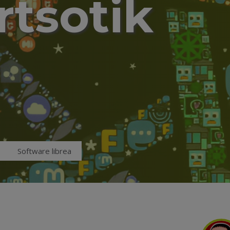
rtsotik
Software librea