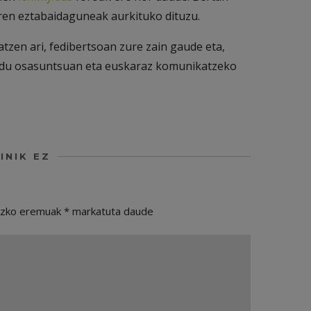
ren eztabaidaguneak aurkituko dituzu.
atzen ari, fedibertsoan zure zain gaude eta,
modu osasuntsuan eta euskaraz komunikatzeko
INIK EZ
ezko eremuak
*
markatuta daude