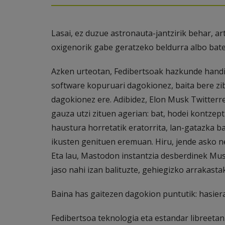
Lasai, ez duzue astronauta-jantzirik behar, ar
oxigenorik gabe geratzeko beldurra albo bate
Azken urteotan, Fedibertsoak hazkunde handi
software kopuruari dagokionez, baita bere zi
dagokionez ere. Adibidez, Elon Musk Twitterr
gauza utzi zituen agerian: bat, hodei kontzept
haustura horretatik eratorrita, lan-gatazka b
ikusten genituen eremuan. Hiru, jende asko n
Eta lau, Mastodon instantzia desberdinek Mu
jaso nahi izan balituzte, gehiegizko arrakastak
Baina has gaitezen dagokion puntutik: hasiera
Fedibertsoa teknologia eta estandar libreetan 