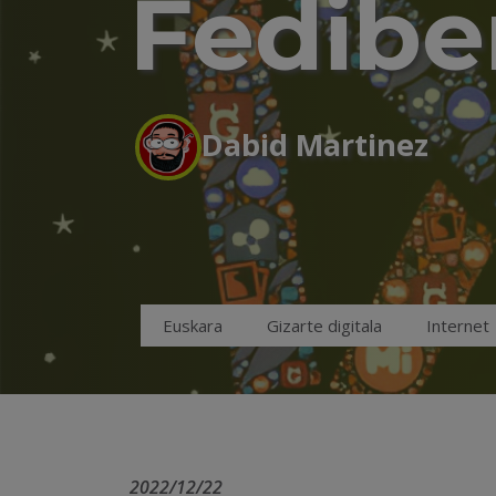
Fedibe
Dabid Martinez
Euskara
Gizarte digitala
Internet
2022/12/22