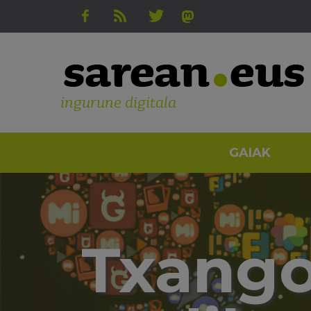
ingurune digitala
GAIAK
Txango