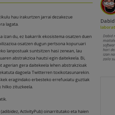
tikulu hau irakurtzen jarrai dezakezue
Dabid
ra lagata.
labora
Dabid n
a izan du, ez bakarrik ekosistema osatzen duen
maital
bilizazioa osatzen dugun pertsona kopuruari
softwar
hori de
eko lanpostuak suntsitzen hasi zenean, lau
izan na
uaren abstrakzioa hautsi egin daitekeela. Bi,
zaila s
at agerian gera daitekeela lehen abstrakzioak
ekatuta dagoela Twitterren toxikotasunarekin.
skek eragindako erbesteko errefuxiatu guztiak
 hilko zituzkeela.
tik.
(adibidez, ActivityPub) oinarritutako eta haien