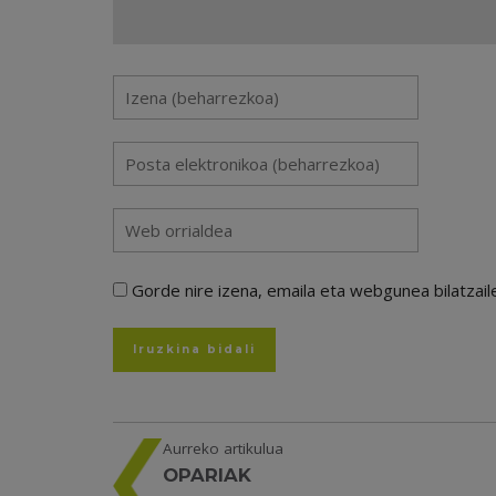
Gorde nire izena, emaila eta webgunea bilatza
Aurreko artikulua
OPARIAK