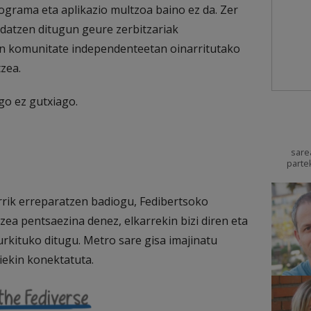
rograma eta aplikazio multzoa baino ez da. Zer
ndatzen ditugun geure zerbitzariak
n komunitate independenteetan oinarritutako
zea.
go ez gutxiago.
sare
parte
arrik erreparatzen badiogu, Fedibertsoko
zea pentsaezina denez, elkarrekin bizi diren eta
urkituko ditugu. Metro sare gisa imajinatu
iekin konektatuta.