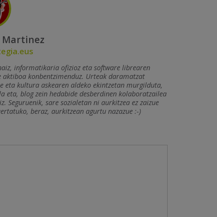
 Martinez
tegia.eus
aiz, informatikaria ofizioz eta software librearen
e aktiboa konbentzimenduz. Urteak daramatzat
e eta kultura askearen aldeko ekintzetan murgilduta,
la eta, blog zein hedabide desberdinen kolaboratzailea
iz. Seguruenik, sare sozialetan ni aurkitzea ez zaizue
uertatuko, beraz, aurkitzean agurtu nazazue :-)