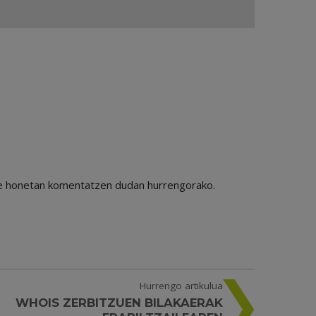
ile honetan komentatzen dudan hurrengorako.
Hurrengo artikulua
WHOIS ZERBITZUEN BILAKAERAK