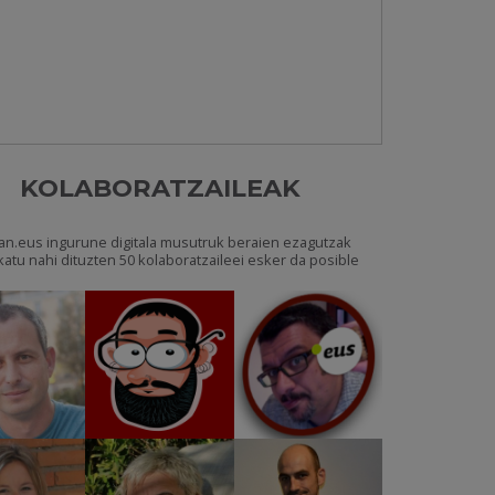
KOLABORATZAILEAK
an.eus ingurune digitala musutruk beraien ezagutzak
katu nahi dituzten 50 kolaboratzaileei esker da posible