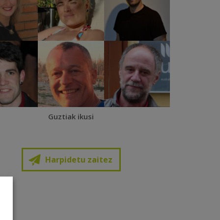
Guztiak ikusi
Harpidetu zaitez