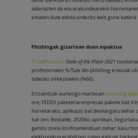
dena. Bankuaren ustezko mezu batean, eroske
adierazten da eta erakundearekin harremaneta
ematen dute edota ordezko web gune batera 
Phishingak gizartean duen inpaktua
ProofPoint-en
State of the Phish 2021
txostena
profesionalen %75ak dio phishing erasoak ohi
bidezko infekzioekin (%66).
Ertzaintzak aurtengo martxoan
smishing bide
ere, FEDEX paketeria-enpresak pakete bat iritsi
horretarako, aplikazio bat deskargatu behar z
bat zen. Bestalde, 2020ko apirilean, Segurtas
gehitu zirela konfinamenduan zehar; kasu ho
elektronikoa erabiltzen zuten gailuak hackea