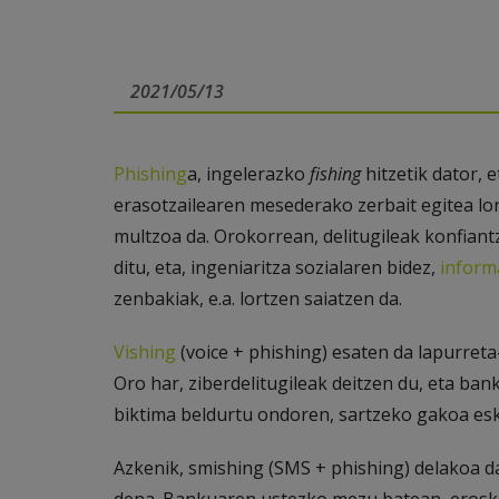
2021/05/13
Phishing
a
, ingelerazko
fishing
hitzetik dator, e
erasotzailearen mesederako zerbait egitea l
multzoa da. Orokorrean, delitugileak konfian
ditu, eta, ingeniaritza sozialaren bidez,
informa
zenbakiak, e.a. lortzen saiatzen da.
Vishing
(voice + phishing) esaten da lapurreta
Oro har, ziberdelitugileak deitzen du, eta bank
biktima beldurtu ondoren, sartzeko gakoa es
Azkenik, smishing (SMS + phishing) delakoa d