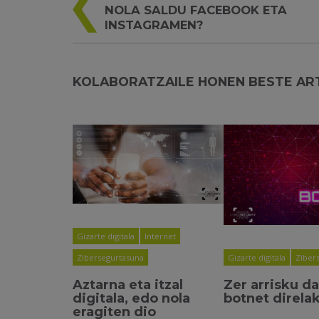
NOLA SALDU FACEBOOK ETA
INSTAGRAMEN?
KOLABORATZAILE HONEN BESTE AR
Gizarte digitala
Internet
Gizarte digitala
Ziber
Zibersegurtasuna
Zer arrisku d
Aztarna eta itzal
botnet direla
digitala, edo nola
eragiten dio