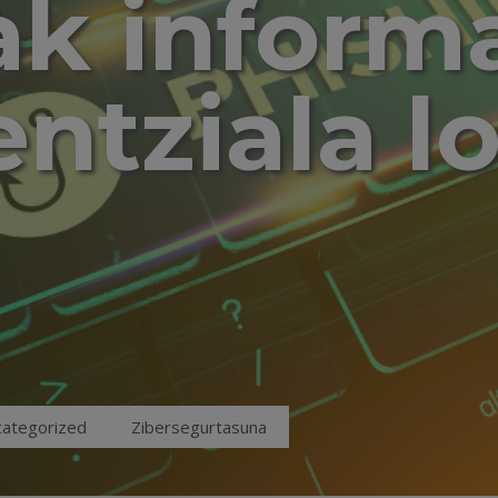
ak inform
ntziala l
ategorized
Zibersegurtasuna