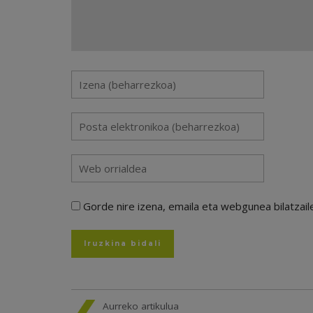
Gorde nire izena, emaila eta webgunea bilatza
Aurreko artikulua