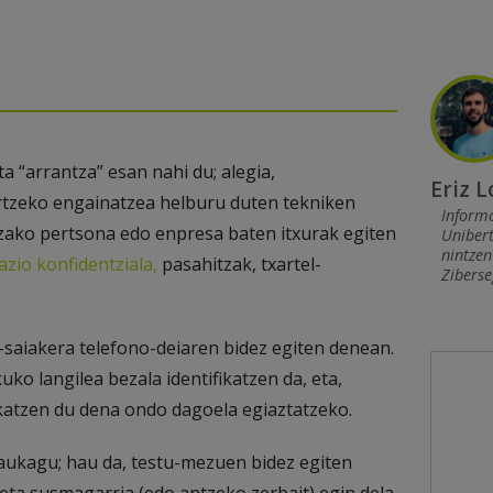
ta “arrantza” esan nahi du; alegia,
Eriz 
ortzeko engainatzea helburu duten tekniken
Informa
tzako pertsona edo enpresa baten itxurak egiten
Uniber
nintze
zio konfidentziala,
pasahitzak, txartel-
Ziberse
-saiakera telefono-deiaren bidez egiten denean.
uko langilea bezala identifikatzen da, eta,
katzen du dena ondo dagoela egiaztatzeko.
aukagu; hau da, testu-mezuen bidez egiten