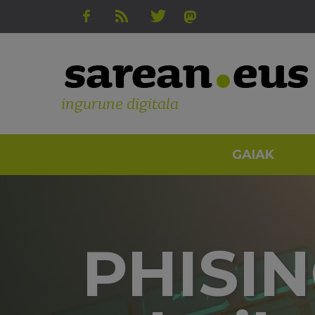
ingurune digitala
GAIAK
PHISIN