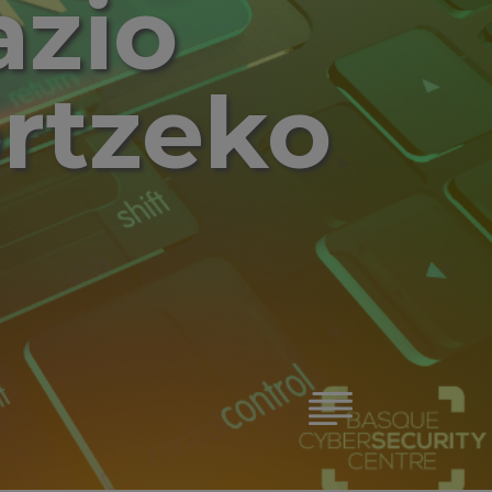
azio
ortzeko