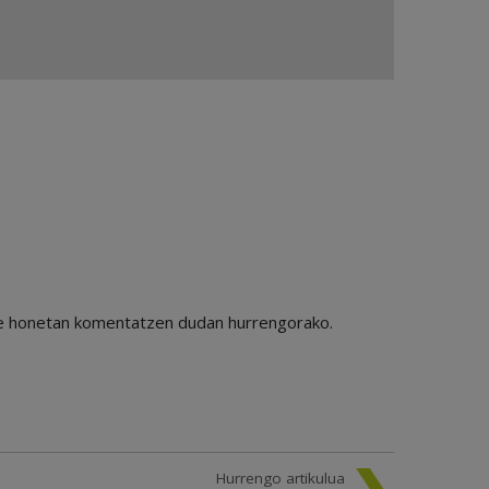
ile honetan komentatzen dudan hurrengorako.
Hurrengo artikulua