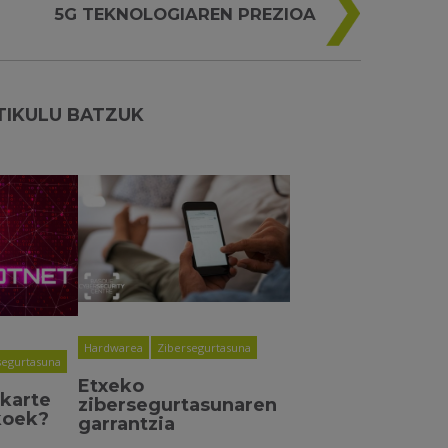
5G TEKNOLOGIAREN PREZIOA
TIKULU BATZUK
Hardwarea
Zibersegurtasuna
segurtasuna
Etxeko
akarte
zibersegurtasunaren
koek?
garrantzia