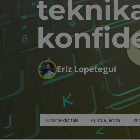
teknik
konfide
Eriz Lopetegui
Gizarte digitala
Puntua Jarrita
Unc