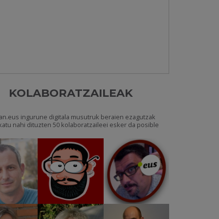
KOLABORATZAILEAK
an.eus ingurune digitala musutruk beraien ezagutzak
katu nahi dituzten 50 kolaboratzaileei esker da posible