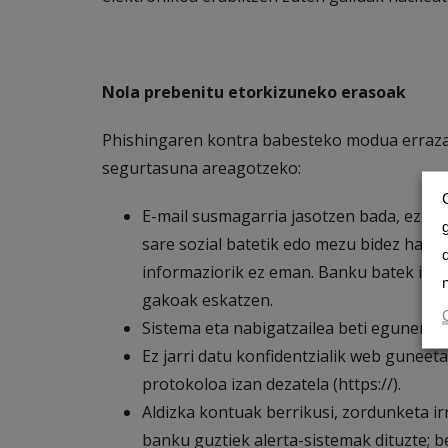
Nola prebenitu etorkizuneko erasoak
Phishingaren kontra babesteko modua erraza 
segurtasuna areagotzeko:
E-mail susmagarria jasotzen bada, ez sak
sare sozial batetik edo mezu bidez harre
informaziorik ez eman. Banku batek inoi
gakoak eskatzen.
Sistema eta nabigatzailea beti eguneratu
Ez jarri datu konfidentzialik web guneet
protokoloa izan dezatela (https://).
Aldizka kontuak berrikusi, zordunketa ir
banku guztiek alerta-sistemak dituzte; b