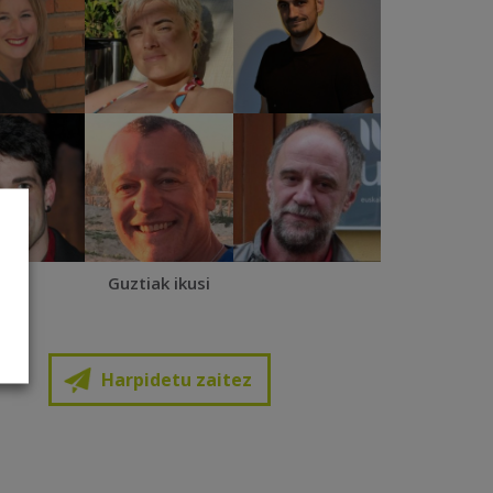
Guztiak ikusi
Harpidetu zaitez