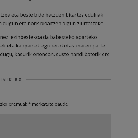
tzea eta beste bide batzuen bitartez edukiak
n dugun eta nork bidaltzen digun ziurtatzeko.
enez, ezinbestekoa da babesteko aparteko
roek eta kanpainek egunerokotasunaren parte
 dugu, kasurik onenean, susto handi batetik ere
INIK EZ
ezko eremuak
*
markatuta daude