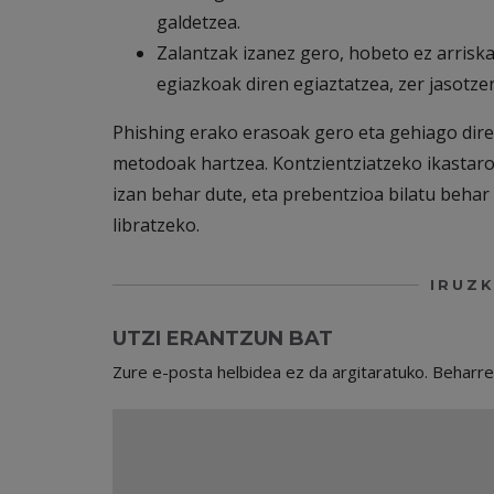
galdetzea.
Zalantzak izanez gero, hobeto ez arriska
egiazkoak diren egiaztatzea, zer jasotze
Phishing erako erasoak gero eta gehiago dir
metodoak hartzea. Kontzientziatzeko ikasta
izan behar dute, eta prebentzioa bilatu behar
libratzeko.
IRUZK
UTZI ERANTZUN BAT
Zure e-posta helbidea ez da argitaratuko.
Beharr