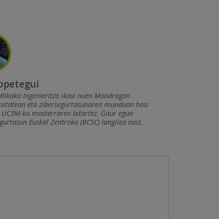
Lopetegui
tikako Ingenieritza ikasi nuen Mondragon
tsitatean eta zibersegurtasunaren munduan hasi
n UC3M-ko masterraren bitartez. Gaur egun
gurtasun Euskal Zentroko (BCSC) langilea naiz.