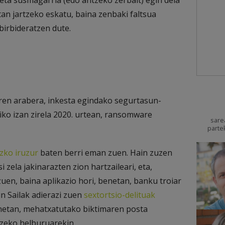
ta susmagarria (edo antzeko zerbait) egin dela
n jartzeko eskatu, baina zenbaki faltsua
birbideratzen dute.
ren arabera, inkesta egindako segurtasun-
ko izan zirela 2020. urtean, ransomware
sare
parte
zko iruzur
baten berri eman zuen. Hain zuzen
 zela jakinarazten zion hartzaileari, eta,
uen, baina aplikazio hori, benetan, banku troiar
un Sailak adierazi zuen
sextortsio-delituak
netan, mehatxatutako biktimaren posta
tzeko helburuarekin.