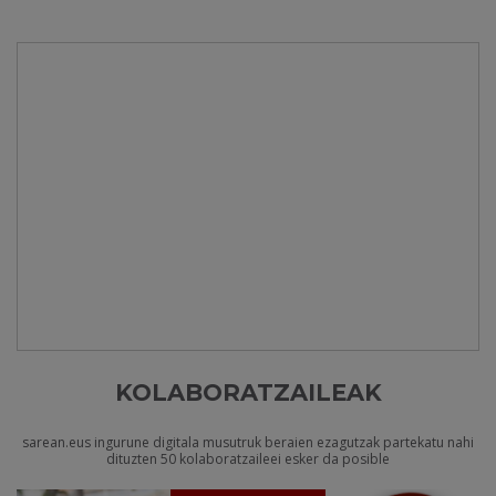
KOLABORATZAILEAK
sarean.eus ingurune digitala musutruk beraien ezagutzak partekatu nahi
dituzten 50 kolaboratzaileei esker da posible