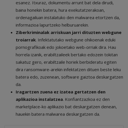
esanez. Itxuraz, dokumentu arrunt bat dela dirudi,
baina honekin batera, hura exekutatzerakoan,
ordenagailuan instalatuko den malwarea etortzen da,
informazioa lapurtzeko helburuarekin
.
Ziberkriminalak arriskuan jarri dituzten webgune
troiarrak
. Infektatutako webgune ohikoenak eduki
pornografikoak edo jokoetako web-orriak dira. Hau
horrela izanik, erabiltzaileek bertako edozein tokitan
sakatuz gero, erabiltzaile horiek berbideratu egiten
dira ransomware-arekin infektatzen dituen beste leku
batera edo, zuzenean, software gaiztoa deskargatzen
da.
Iragartzen zuena ez izatea gertatzen den
aplikazioa instalatzea
. Konfiantzazkoa ez den
marketplace-ko aplikazio bat deskargatzen denean,
hauekin batera malwarea deskargatzen da.