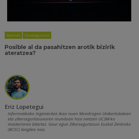
Internet
Uncategorized
Posible al da pasahitzen arotik bizirik
ateratzea?
Eriz Lopetegui
Informatikako Ingenieritza ikasi nuen Mondragon Unibertsitatean
eta zibersegurtasunaren munduan hasi nintzen UC3M-ko
masterraren bitartez. Gaur egun Zibersegurtasun Euskal Zentroko
(BCSC) langilea naiz.