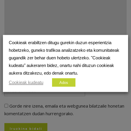
Cookieak erabiltzen ditugu gurekin duzun esperientzia
hobetzeko, guneko trafikoa analizatzeko eta komunitateak
gugandik zer behar duen hobeto ulertzeko. "Cookieak
kudeatu" aukeraren bidez, onartu nahi dituzun cookieak
aukera ditzakezu, edo denak onartu.
Cookieak kudeatu
Ados
Gorde nire izena, emaila eta webgunea bilatzaile honetan
komentatzen dudan hurrengorako.