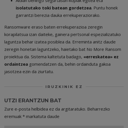
Aldian behingo segurtasun-kopiak egitea eta
isolatutako toki batean gordetzea
. Puntu honek
garrantzi berezia dauka errekuperaziorako.
Ransomware eraso baten errekuperazioa zeregin
korapilatsua izan daiteke, gainera pertsonal espezializatuko
laguntza behar izatea posiblea da. Erreminta anitz daude
zeregin honetan laguntzeko, haietako bat
No More Ransom
proiektua da. Sistema kaltetuta badago,
«erreskatea» ez
ordaintzea
gomendatzen da, behin ordainduta gakoa
jasotzea ezin da ziurtatu.
IRUZKINIK EZ
UTZI ERANTZUN BAT
Zure e-posta helbidea ez da argitaratuko.
Beharrezko
eremuak
*
markatuta daude