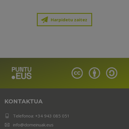
Harpidetu zaitez
KONTAKTUA
Telefonoa:
+34 943 085 051
info@domeinuak.eus