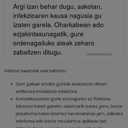
Argi izan behar dugu, askotan,
infekzioaren kausa nagusia gu
izaten garela. Oharkabean edo
ezjakintasunagatik, gure
ordenagailuko ateak zeharo
zabaltzen ditugu.
TXIOKA NAZAZU!
Infekzio hauetatik nola babestu:
Gure gailuan artxibo guztiak analizatzen dituen
antibirusa
instalatuta edukitzea.
Komunikazioetan igorle ezezagunez ez fidatzea.
Mezuren baten gaineko zalantzarik izanez gero, beste
plataforma baten bitartez harremanetan jarri, adibidez
telefonoa edo beste mezularitza-aplikazio bat.