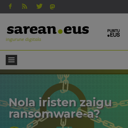
ingurune digitala
Nola iristen zaigu
ransomware-a?