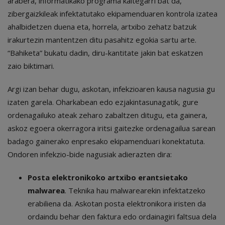
arabera, informatikako programa kaltegarri bat da,
zibergaizkileak infektatutako ekipamenduaren kontrola izatea
ahalbidetzen duena eta, horrela, artxibo zehatz batzuk
irakurtezin mantentzen ditu pasahitz egokia sartu arte.
“Bahiketa” bukatu dadin, diru-kantitate jakin bat eskatzen
zaio biktimari.
Argi izan behar dugu, askotan, infekzioaren kausa nagusia gu
izaten garela. Oharkabean edo ezjakintasunagatik, gure
ordenagailuko ateak zeharo zabaltzen ditugu, eta gainera,
askoz egoera okerragora iritsi gaitezke ordenagailua sarean
badago gainerako enpresako ekipamenduari konektatuta.
Ondoren infekzio-bide nagusiak adierazten dira:
Posta elektronikoko artxibo erantsietako
malwarea
. Teknika hau malwarearekin infektatzeko
erabiliena da. Askotan posta elektronikora iristen da
ordaindu behar den faktura edo ordainagiri faltsua dela