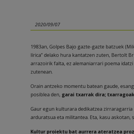
2020/09/07
1983an, Golpes Bajo gazte-gazte batzuek (Mil
lírica” delako hura kantatzen zuten, Bertolt B
arrazoirik falta, ez alemaniarrari poema idatz
zutenean.
Orain antzeko momentu batean gaude, esango n
posiblea den,
garai txarrak dira; txarragoak
Gaur egun kulturara dedikatzea zirraragarria 
arduratsua eta militantea. Eta, kasu askotan,
Kultur proiektu bat aurrera ateratzea pro