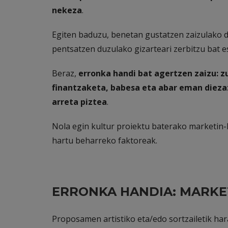
nekeza
.
Egiten baduzu, benetan gustatzen zaizulako 
pentsatzen duzulako gizarteari zerbitzu bat es
Beraz,
erronka handi bat agertzen zaizu: z
finantzaketa, babesa eta abar eman diez
arreta piztea
.
Nola egin kultur proiektu baterako marketin
hartu beharreko faktoreak.
ERRONKA HANDIA: MARKE
Proposamen artistiko eta/edo sortzailetik ha