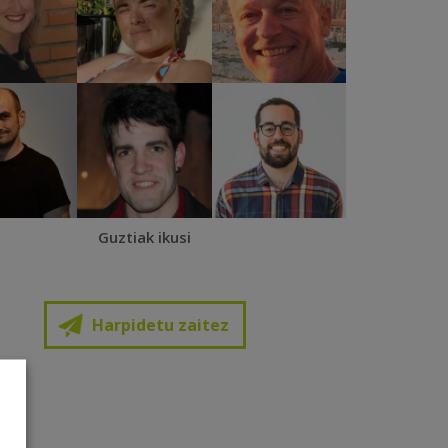
Guztiak ikusi
Harpidetu zaitez