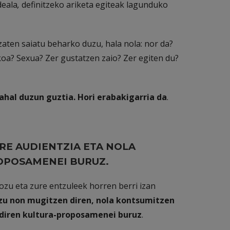
deala
,
definitzeko ariketa egiteak lagunduko
aten saiatu beharko duzu, hala nola: nor da?
koa? Sexua? Zer gustatzen zaio? Zer egiten du?
ahal duzun guztia. Hori erabakigarria da
.
RE AUDIENTZIA ETA NOLA
OPOSAMENEI BURUZ.
zu eta zure entzuleek horren berri izan
zu non mugitzen diren, nola kontsumitzen
 diren kultura-proposamenei buruz
.