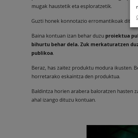
mugak haustetik eta esploratzetik.
Guzti honek konnotazio erromantikoak ditu.
Baina kontuan izan behar duzu
proiektua pu
bihurtu behar dela. Zuk merkaturatzen d
publikoa
.
Beraz, has zaitez produktu modura ikusten. B
horretarako eskaintza den produktua.
Baldintza horien arabera baloratzen hasten z
ahal izango dituzu kontuan.