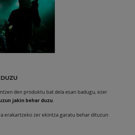
 DUZU
intzen den produktu bat dela esan badugu, ezer
uzun jakin behar duzu
.
a erakartzeko zer ekintza garatu behar dituzun