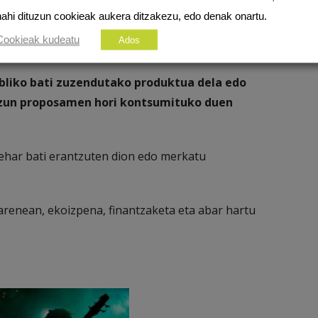
nahi dituzun cookieak aukera ditzakezu, edo denak onartu.
Cookieak kudeatu
Ados
bliko bati zuzendutako produktua dela edo
uzun proposamen hori kontsumituko duen
ehar bati erantzuten dion edo merkatu
arenean, ekoizpena, finantzaketa eta abar hartu