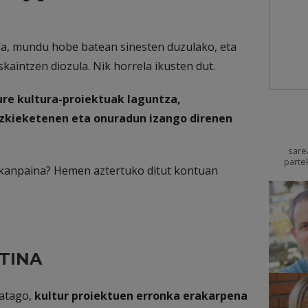
da, mundu hobe batean sinesten duzulako, eta
kaintzen diozula. Nik horrela ikusten dut.
ure kultura-proiektuak laguntza,
azkieketenen eta onuradun izango direnen
sare
parte
-kanpaina? Hemen aztertuko ditut kontuan
TINA
ratago,
kultur proiektuen erronka erakarpena