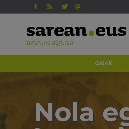
ingurune digitala
GAIAK
Nola e