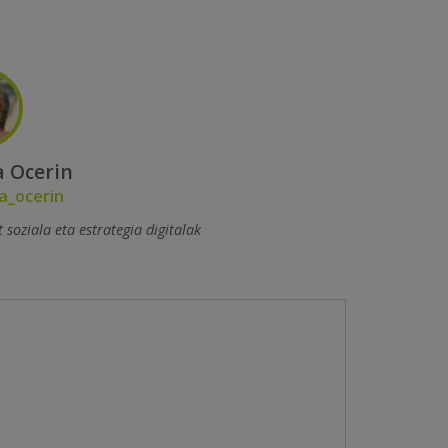
 Ocerin
_ocerin
t soziala eta estrategia digitalak