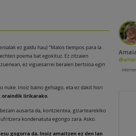
enialak ez galdu hau) “Malos tiempos para la
Amaia
rechten poema bat egokituz. Ez zitzaien
@amaia
i zuenean, ez viguesarrei beraien bertsioa egin
Interne
uke. Inoiz baino gehiago, eta ez dakit hori
 oraindik lirikarako
.
bezain ausarta da, kontzientea, gizartearekiko
 sufritzera kondenatuta egongo zara. Asko.
zesu gogorra da. Inoiz amaitzen ez den lan