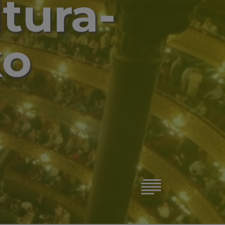
tura-
ko