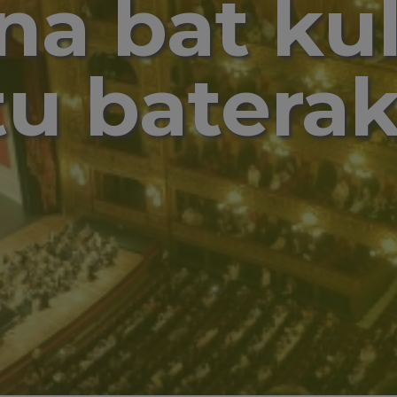
na bat kul
tu batera