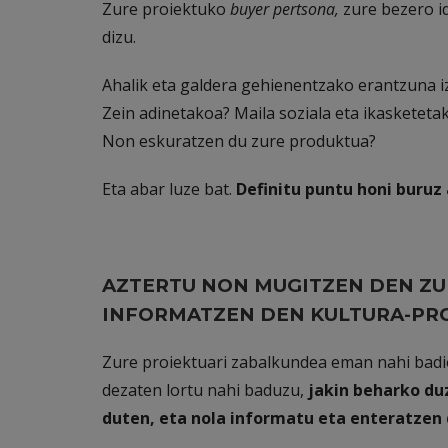
Zure proiektuko
buyer pertsona,
zure bezero i
dizu.
Ahalik eta galdera gehienentzako erantzuna iz
Zein adinetakoa? Maila soziala eta ikasketeta
Non eskuratzen du zure produktua?
Eta abar luze bat.
Definitu puntu honi buruz 
AZTERTU NON MUGITZEN DEN ZU
INFORMATZEN DEN KULTURA-PR
Zure proiektuari zabalkundea eman nahi badio
dezaten lortu nahi baduzu,
jakin beharko du
duten, eta nola informatu eta enteratzen