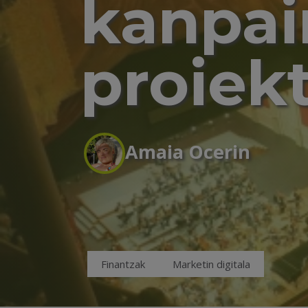
kanpai
proiek
Amaia Ocerin
Finantzak
Marketin digitala