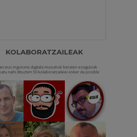
KOLABORATZAILEAK
an.eus ingurune digitala musutruk beraien ezagutzak
katu nahi dituzten 50 kolaboratzaileei esker da posible