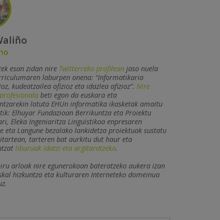
Waliño
no
ek esan zidan nire
Twitterreko profilean
jaso nuela
rriculumaren laburpen onena: “Informatikaria
oz, kudeatzailea ofizioz eta idazlea afizioz”.
Nire
profesionala
beti egon da euskara eta
ntzarekin lotuta EHUn informatika ikasketak amaitu
tik: Elhuyar Fundazioan Berrikuntza eta Proiektu
ri, Eleka Ingeniaritza Linguistikoa enpresaren
le eta Langune bezalako lankidetza proiektuak sustatu
Bitartean, tarteren bat aurkitu dut haur eta
ntzat
liburuak idatzi eta argitaratzeko
.
iru arloak nire egunerokoan bateratzeko aukera izan
skal hizkuntza eta kulturaren Interneteko domeinua
uz.