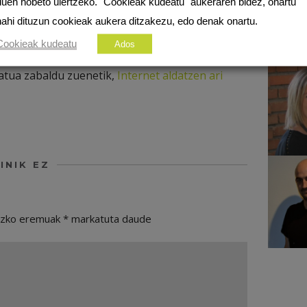
duen hobeto ulertzeko. "Cookieak kudeatu" aukeraren bidez, onartu
n, prezioa muga handia izan daiteke
nahi dituzun cookieak aukera ditzakezu, edo denak onartu.
rezioan merkaturatu dituzte.
Cookieak kudeatu
Ados
u berri hauek, baina garbi
tua zabaldu zuenetik,
Internet aldatzen ari
INIK EZ
ezko eremuak
*
markatuta daude