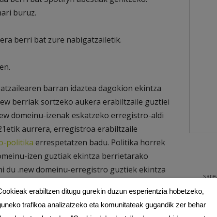
nari
buruz.
ra berri bat zure nabigatzailetik.
en.
atzailearen barran idaztea dagokion ekintza
ew berriak sortzeko aukera erabiltzaile guztiei
.new domeinu-izenak eskatzeko erregistro-aldi
etik aurrera, erregistroa erabiltzaile
o-politika
errespetatzen badu. Politika horrek
omeinu-izen guztiak ekintza berrietarako
hi du .new domeinu-erregistro guztiek ekintza
sare
ea, eta ekintza hau 100 eguneko epean abian
parte
Cookieak erabiltzen ditugu gurekin duzun esperientzia hobetzeko,
guneko trafikoa analizatzeko eta komunitateak gugandik zer behar