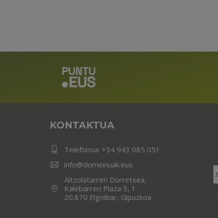
KONTAKTUA
Telefonoa:
+34 943 085 051
info@domeinuak.eus
Altzolatarren Dorretxea,
Kalebarren Plaza 3, 1
20.870 Elgoibar, Gipuzkoa