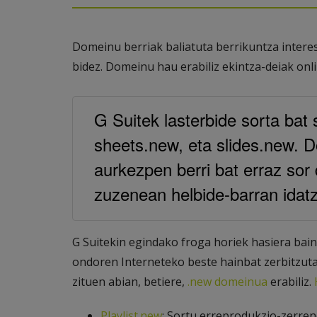
Domeinu berriak baliatuta berrikuntza inter
bidez. Domeinu hau erabiliz ekintza-deiak onl
G Suitek lasterbide sorta bat
sheets.new, eta slides.new. D
aurkezpen berri bat erraz sor 
zuzenean helbide-barran idatz
G Suitekin egindako froga horiek hasiera baino
ondoren Interneteko beste hainbat zerbitzutan 
zituen abian, betiere,
.new domeinua
erabiliz.
Playlist.new
: Sortu erreprodukzio-zerren