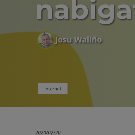
nabiga
Josu Waliño
Internet
2020/02/20