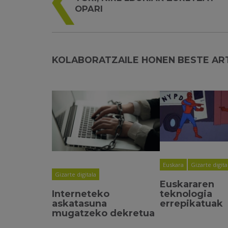
OPARI
KOLABORATZAILE HONEN BESTE AR
Euskara
Gizarte digita
Gizarte digitala
Euskararen
teknologia
Interneteko
errepikatuak
askatasuna
mugatzeko dekretua