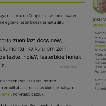
esgarria sortu du Googlek .new domeinuaren
Josu 
ine egiteko lasterbideak asmatu ditu.
@jWali
Norbait
nire cu
 sortu zuen iaz: docs.new,
formazi
jardun 
okumentu, kalkulu-orri zein
berriku
nituene
daitezke, nola?, lasterbide horiek
zuzenda
iz.
sortzai
SHARE ON X
ditut. 
heldue
Orain h
 ez ziren izan. Izan ere, horren
dut, eu
erabili ahal diren lasterbide berriak jarri
kudeat
Hemen
horietako batzuk:
da berri bat Spotifyn abestiak gehitzeko.