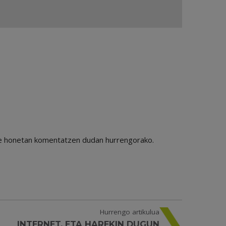
ile honetan komentatzen dudan hurrengorako.
Hurrengo artikulua
INTERNET, ETA HAREKIN DUGUN