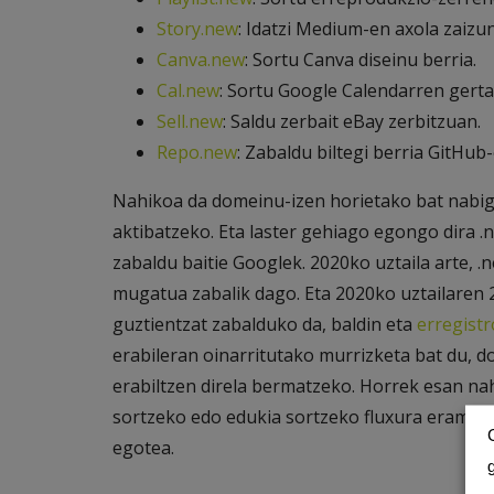
Story.new
: Idatzi Medium-en axola zaizu
Canva.new
: Sortu Canva diseinu berria.
Cal.new
: Sortu Google Calendarren gertae
Sell.new
: Saldu zerbait eBay zerbitzuan.
Repo.new
: Zabaldu biltegi berria GitHub-
Nahikoa da domeinu-izen horietako bat nabig
aktibatzeko. Eta laster gehiago egongo dira .n
zabaldu baitie Googlek. 2020ko uztaila arte, 
mugatua zabalik dago. Eta 2020ko uztailaren 21
guztientzat zabalduko da, baldin eta
erregistr
erabileran oinarritutako murrizketa bat du, d
erabiltzen direla bermatzeko. Horrek esan na
sortzeko edo edukia sortzeko fluxura eramat
egotea.