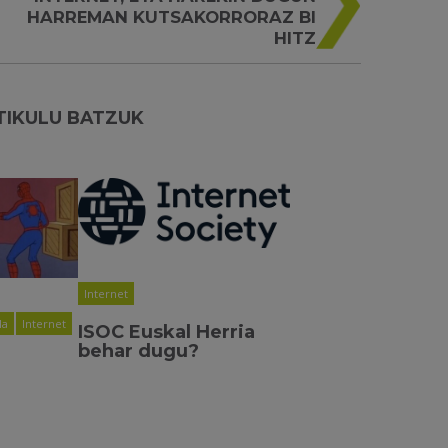
HARREMAN KUTSAKORRORAZ BI
HITZ
TIKULU BATZUK
Internet
la
Internet
ISOC Euskal Herria
behar dugu?