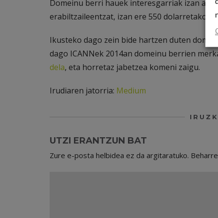
Domeinu berri hauek interesgarriak izan arre
erabiltzaileentzat, izan ere 550 dolarretako p
Ikusteko dago zein bide hartzen duten domein
dago ICANNek 2014an domeinu berrien merka
dela
, eta horretaz jabetzea komeni zaigu.
Irudiaren jatorria:
Medium
IRUZK
UTZI ERANTZUN BAT
Zure e-posta helbidea ez da argitaratuko.
Beharr