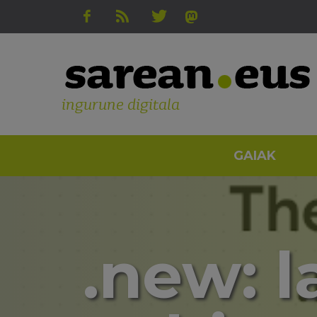
ingurune digitala
GAIAK
.new: 