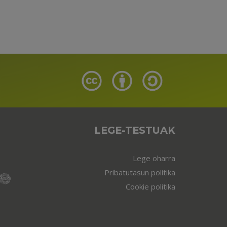
LEGE-TESTUAK
Lege oharra
Pribatutasun politika
Cookie politika