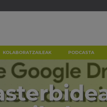
KOLABORATZAILEAK
PODCASTA
lasterbide