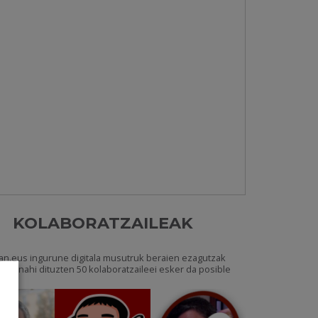
KOLABORATZAILEAK
an.eus ingurune digitala musutruk beraien ezagutzak
katu nahi dituzten 50 kolaboratzaileei esker da posible