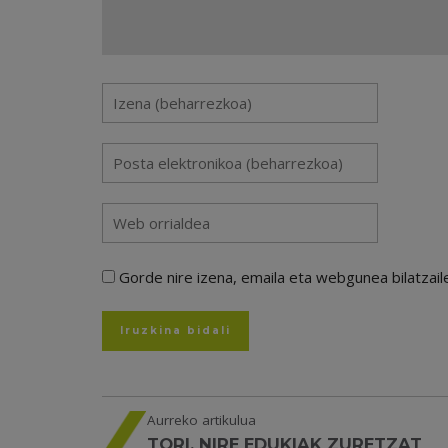
Gorde nire izena, emaila eta webgunea bilatza
Aurreko artikulua
TORI, NIRE EDUKIAK ZURETZAT